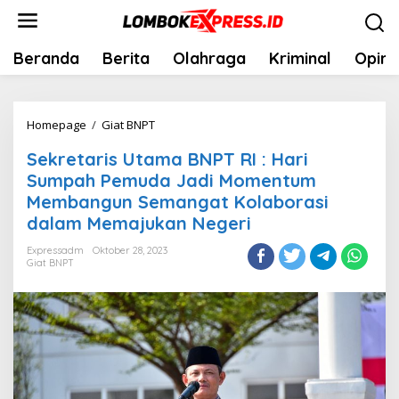
Lewati
ke
konten
Beranda
Berita
Olahraga
Kriminal
Opini
Sekretaris
Homepage
/
Giat BNPT
Utama
Sekretaris Utama BNPT RI : Hari
BNPT
Sumpah Pemuda Jadi Momentum
RI
Membangun Semangat Kolaborasi
:
dalam Memajukan Negeri
Hari
Sumpah
Expressadm
Oktober 28, 2023
Giat BNPT
Pemuda
Jadi
Momentum
Membangun
Semangat
Kolaborasi
dalam