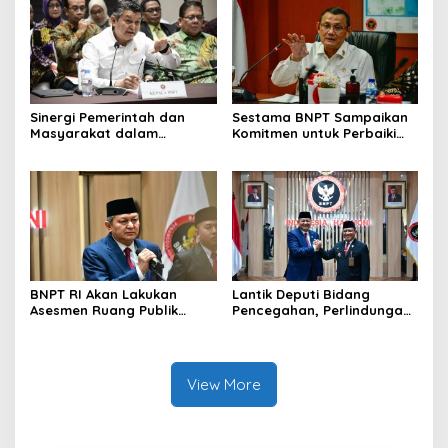
Sinergi Pemerintah dan
Sestama BNPT Sampaikan
Masyarakat dalam
Komitmen untuk Perbaiki
Pencegahan Terorisme,
Tata Kelola BMN
Ciptakan Situasi Keamanan
yang Semakin Baik
BNPT RI Akan Lakukan
Lantik Deputi Bidang
Asesmen Ruang Publik
Pencegahan, Perlindungan
untuk Pastikan Keamanan
dan Deradikalisasi, Kepala
Nataru
BNPT: Tingkatkan Upaya
Pencegahan
View More