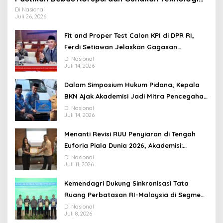
Ramah Lingkungan
Di Nasional
Juli 26, 2026
Fit and Proper Test Calon KPI di DPR RI,
Ferdi Setiawan Jelaskan Gagasan
Transformasi Menuju Ekosistem Penyiaran
Di Nasional
Juli 14, 2026
yang Adaptif
Dalam Simposium Hukum Pidana, Kepala
BKN Ajak Akademisi Jadi Mitra Pencegahan
Tindak Pidana di Birokrasi
Di Nasional
Juli 14, 2026
Menanti Revisi RUU Penyiaran di Tengah
Euforia Piala Dunia 2026, Akademisi:
Jangan Terus Jadi “Messi dan Ronaldo”
Di Nasional
Juli 11, 2026
Legislasi
Kemendagri Dukung Sinkronisasi Tata
Ruang Perbatasan RI-Malaysia di Segmen
Sinapad-Sesai
Di Nasional
Juli 8, 2026