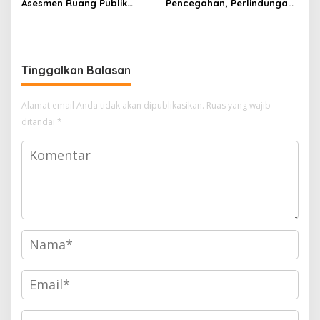
Asesmen Ruang Publik
Pencegahan, Perlindungan
untuk Pastikan Keamanan
dan Deradikalisasi, Kepala
Nataru
BNPT: Tingkatkan Upaya
Pencegahan
Tinggalkan Balasan
Alamat email Anda tidak akan dipublikasikan.
Ruas yang wajib
ditandai
*