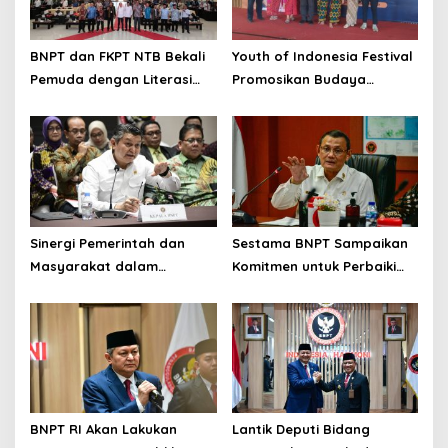
BNPT dan FKPT NTB Bekali
Youth of Indonesia Festival
Pemuda dengan Literasi
Promosikan Budaya
Kebangsaan di Era Digital
Indonesia
Sinergi Pemerintah dan
Sestama BNPT Sampaikan
Masyarakat dalam
Komitmen untuk Perbaiki
Pencegahan Terorisme,
Tata Kelola BMN
Ciptakan Situasi Keamanan
yang Semakin Baik
BNPT RI Akan Lakukan
Lantik Deputi Bidang