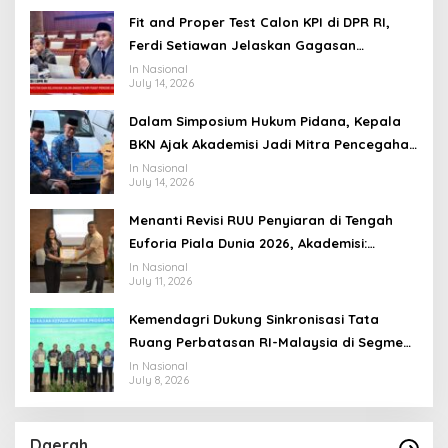
Fit and Proper Test Calon KPI di DPR RI,
Ferdi Setiawan Jelaskan Gagasan
Transformasi Menuju Ekosistem Penyiaran
In Nasional
July 14, 2026
yang Adaptif
Dalam Simposium Hukum Pidana, Kepala
BKN Ajak Akademisi Jadi Mitra Pencegahan
Tindak Pidana di Birokrasi
In Nasional
July 14, 2026
Menanti Revisi RUU Penyiaran di Tengah
Euforia Piala Dunia 2026, Akademisi:
Jangan Terus Jadi “Messi dan Ronaldo”
In Nasional
July 11, 2026
Legislasi
Kemendagri Dukung Sinkronisasi Tata
Ruang Perbatasan RI-Malaysia di Segmen
Sinapad-Sesai
In Nasional
July 8, 2026
Daerah