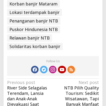
Korban banjir Mataram
Lokasi terdampak banjir
Penanganan banjir NTB
Puskor Hindunesia NTB
Relawan banjir NTB
Solidaritas korban banjir
Follow Us
Post
Previous post
Next post
River Side Selagalas
NTB Pilih Quality
navigation
Terendam, Lansia
Tourism: Sedikit
dan Anak-Anak
Wisatawan, Tapi
Dievakuasi Saat
Banyak Manfaat