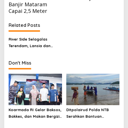
Banjir Mataram
Capai 2,5 Meter
Related Posts
River Side Selagalas
Terendam, Lansia dan
Anak-Anak Dievakuasi Saat
Banjir Mataram Capai 2,5
Don't Miss
Meter
Koarmada RI Gelar Baksos,
Ditpolairud Polda NTB
Bakkes, dan Makan Bergizi
Serahkan Bantuan
di Pesantren Al Fatah
Ramadan ke Teluk Gok