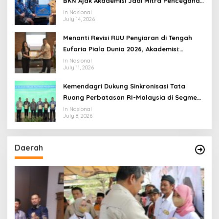
BKN Ajak Akademisi Jadi Mitra Pencegahan
Tindak Pidana di Birokrasi
In Nasional
July 14, 2026
Menanti Revisi RUU Penyiaran di Tengah
Euforia Piala Dunia 2026, Akademisi:
Jangan Terus Jadi “Messi dan Ronaldo”
In Nasional
July 11, 2026
Legislasi
Kemendagri Dukung Sinkronisasi Tata
Ruang Perbatasan RI-Malaysia di Segmen
Sinapad-Sesai
In Nasional
July 8, 2026
Daerah