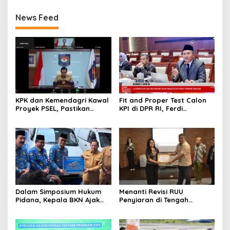
News Feed
KPK dan Kemendagri Kawal
Fit and Proper Test Calon
Proyek PSEL, Pastikan
KPI di DPR RI, Ferdi
Bebas Korupsi dan
Setiawan Jelaskan
Gunakan Teknologi Ramah
Gagasan Transformasi
Lingkungan
Menuju Ekosistem
Penyiaran yang Adaptif
Dalam Simposium Hukum
Menanti Revisi RUU
Pidana, Kepala BKN Ajak
Penyiaran di Tengah
Akademisi Jadi Mitra
Euforia Piala Dunia 2026,
Pencegahan Tindak Pidana
Akademisi: Jangan Terus
di Birokrasi
Jadi “Messi dan Ronaldo”