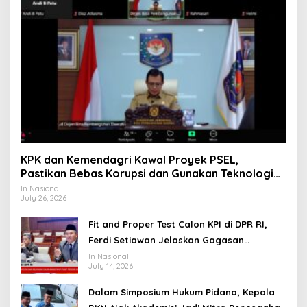
KPK dan Kemendagri Kawal Proyek PSEL,
Pastikan Bebas Korupsi dan Gunakan Teknologi
Ramah Lingkungan
In Nasional
July 26, 2026
Fit and Proper Test Calon KPI di DPR RI,
Ferdi Setiawan Jelaskan Gagasan
Transformasi Menuju Ekosistem Penyiaran
In Nasional
July 14, 2026
yang Adaptif
Dalam Simposium Hukum Pidana, Kepala