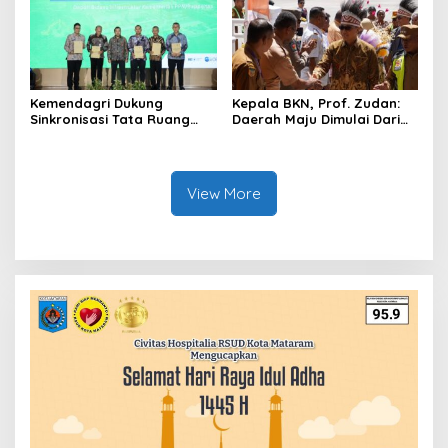
Legislasi
Kemendagri Dukung
Kepala BKN, Prof. Zudan:
Sinkronisasi Tata Ruang
Daerah Maju Dimulai Dari
Perbatasan RI-Malaysia di
ASN Bertalenta
Segmen Sinapad-Sesai
View More