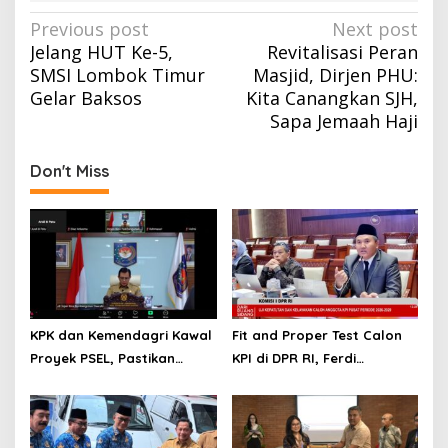
Post
Previous post
Next post
Jelang HUT Ke-5,
Revitalisasi Peran
navigation
SMSI Lombok Timur
Masjid, Dirjen PHU:
Gelar Baksos
Kita Canangkan SJH,
Sapa Jemaah Haji
Don't Miss
KPK dan Kemendagri Kawal
Fit and Proper Test Calon
Proyek PSEL, Pastikan
KPI di DPR RI, Ferdi
Bebas Korupsi dan
Setiawan Jelaskan
Gunakan Teknologi Ramah
Gagasan Transformasi
Lingkungan
Menuju Ekosistem