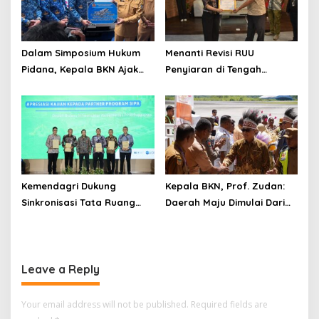
Penyiaran yang Adaptif
Dalam Simposium Hukum
Menanti Revisi RUU
Pidana, Kepala BKN Ajak
Penyiaran di Tengah
Akademisi Jadi Mitra
Euforia Piala Dunia 2026,
Pencegahan Tindak Pidana
Akademisi: Jangan Terus
di Birokrasi
Jadi “Messi dan Ronaldo”
Legislasi
Kemendagri Dukung
Kepala BKN, Prof. Zudan:
Sinkronisasi Tata Ruang
Daerah Maju Dimulai Dari
Perbatasan RI-Malaysia di
ASN Bertalenta
Segmen Sinapad-Sesai
Leave a Reply
Your email address will not be published.
Required fields are