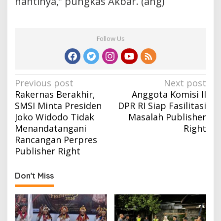
nantinya,” pungkas Akbar. (ang)
Follow Us
Post
Previous post
Next post
Rakernas Berakhir,
Anggota Komisi II
navigation
SMSI Minta Presiden
DPR RI Siap Fasilitasi
Joko Widodo Tidak
Masalah Publisher
Menandatangani
Right
Rancangan Perpres
Publisher Right
Don't Miss