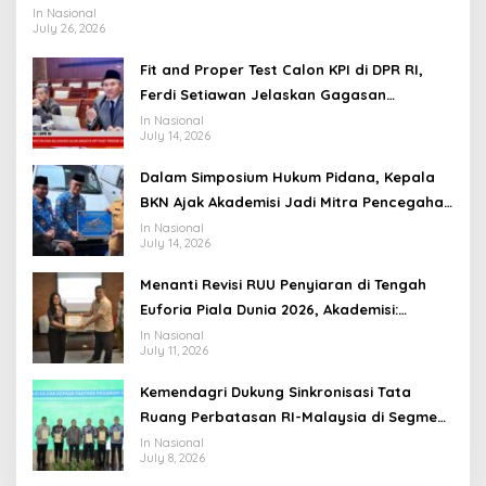
Ramah Lingkungan
In Nasional
July 26, 2026
Fit and Proper Test Calon KPI di DPR RI,
Ferdi Setiawan Jelaskan Gagasan
Transformasi Menuju Ekosistem Penyiaran
In Nasional
July 14, 2026
yang Adaptif
Dalam Simposium Hukum Pidana, Kepala
BKN Ajak Akademisi Jadi Mitra Pencegahan
Tindak Pidana di Birokrasi
In Nasional
July 14, 2026
Menanti Revisi RUU Penyiaran di Tengah
Euforia Piala Dunia 2026, Akademisi:
Jangan Terus Jadi “Messi dan Ronaldo”
In Nasional
July 11, 2026
Legislasi
Kemendagri Dukung Sinkronisasi Tata
Ruang Perbatasan RI-Malaysia di Segmen
Sinapad-Sesai
In Nasional
July 8, 2026