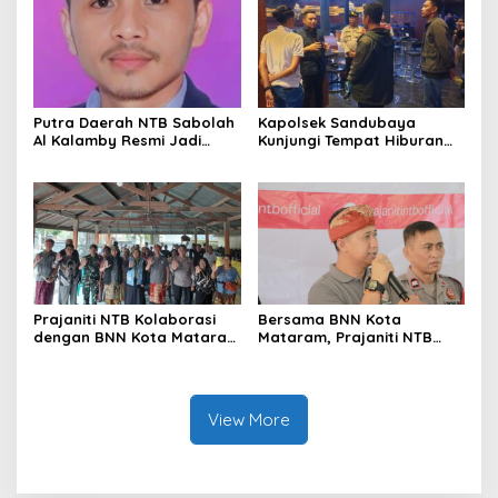
Putra Daerah NTB Sabolah
Kapolsek Sandubaya
Al Kalamby Resmi Jadi
Kunjungi Tempat Hiburan
Komisaris MGPA, Mandalika
Malam dan Imbau Jam
Siap Perkuat Sport Tourism
Malam
Prajaniti NTB Kolaborasi
Bersama BNN Kota
dengan BNN Kota Mataram
Mataram, Prajaniti NTB
Gelar Penyuluhan Bahaya
Ajak Masyarakat Berani
Narkotika di Abiantubuh
Tolak Narkoba
Barat
View More