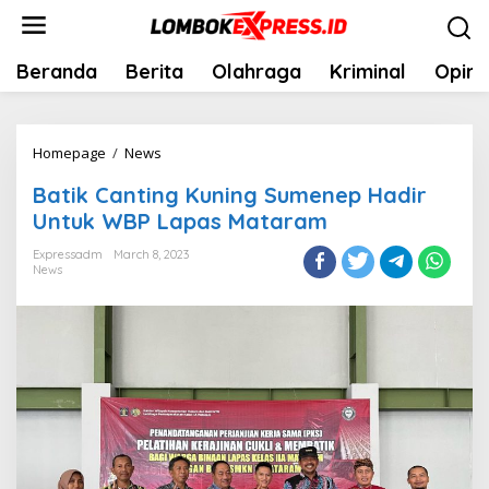
Skip
to
content
Beranda
Berita
Olahraga
Kriminal
Opini
Batik
Homepage
/
News
Canting
Batik Canting Kuning Sumenep Hadir
Kuning
Untuk WBP Lapas Mataram
Sumenep
Hadir
Expressadm
March 8, 2023
News
Untuk
WBP
Lapas
Mataram