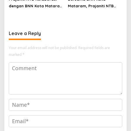
dengan BNN Kota Mataram
Mataram, Prajaniti NTB
Gelar Penyuluhan Bahaya
Ajak Masyarakat Berani
Narkotika di Abiantubuh
Tolak Narkoba
Barat
Leave a Reply
Your email address will not be published.
Required fields are
marked
*