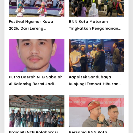
Festival Ngemar Kawa
BNN Kota Mataram
2026, Dari Lereng
Tingkatkan Pengamanan
Batulanteh Kopi Sumbawa
dan Pelayanan Demi
Menatap Pasar Dunia
Dukung Zona Integritas
Putra Daerah NTB Sabolah
Kapolsek Sandubaya
Al Kalamby Resmi Jadi
Kunjungi Tempat Hiburan
Komisaris MGPA, Mandalika
Malam dan Imbau Jam
Siap Perkuat Sport Tourism
Malam
Prajaniti NTB Kolaborasi
Bersama BNN Kota