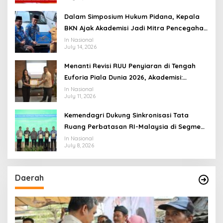
yang Adaptif
Dalam Simposium Hukum Pidana, Kepala
BKN Ajak Akademisi Jadi Mitra Pencegahan
Tindak Pidana di Birokrasi
In Nasional
July 14, 2026
Menanti Revisi RUU Penyiaran di Tengah
Euforia Piala Dunia 2026, Akademisi:
Jangan Terus Jadi “Messi dan Ronaldo”
In Nasional
July 11, 2026
Legislasi
Kemendagri Dukung Sinkronisasi Tata
Ruang Perbatasan RI-Malaysia di Segmen
Sinapad-Sesai
In Nasional
July 8, 2026
Daerah