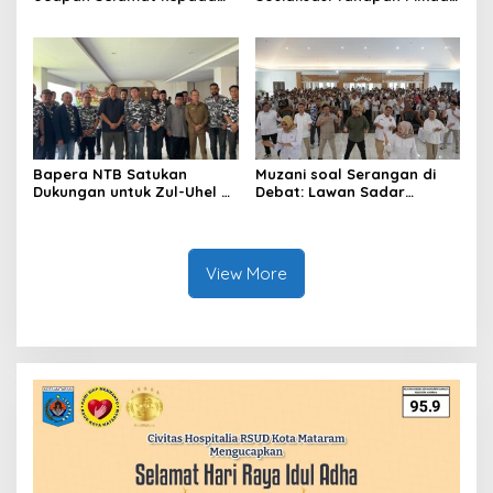
AGK: Harapan Besar untuk
Serentak 2024
Kejayaan Golkar
Bapera NTB Satukan
Muzani soal Serangan di
Dukungan untuk Zul-Uhel di
Debat: Lawan Sadar
Pilkada NTB 2024
Potensi Prabowo Menang
Satu Putaran
View More