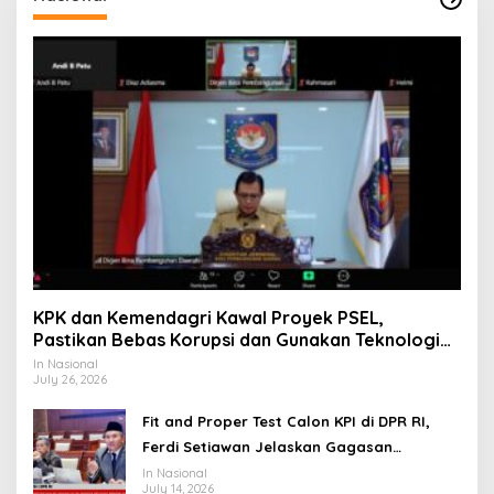
KPK dan Kemendagri Kawal Proyek PSEL,
Pastikan Bebas Korupsi dan Gunakan Teknologi
Ramah Lingkungan
In Nasional
July 26, 2026
Fit and Proper Test Calon KPI di DPR RI,
Ferdi Setiawan Jelaskan Gagasan
Transformasi Menuju Ekosistem Penyiaran
In Nasional
July 14, 2026