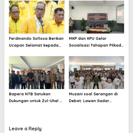
Gelar Reses di PHDI NTB
Ferdinando Sollosa Berikan
MKP dan KPU Gelar
Ucapan Selamat kepada
Sosialisasi Tahapan Pilkada
AGK: Harapan Besar untuk
Serentak 2024
Kejayaan Golkar
Bapera NTB Satukan
Muzani soal Serangan di
Dukungan untuk Zul-Uhel di
Debat: Lawan Sadar
Pilkada NTB 2024
Potensi Prabowo Menang
Satu Putaran
Leave a Reply