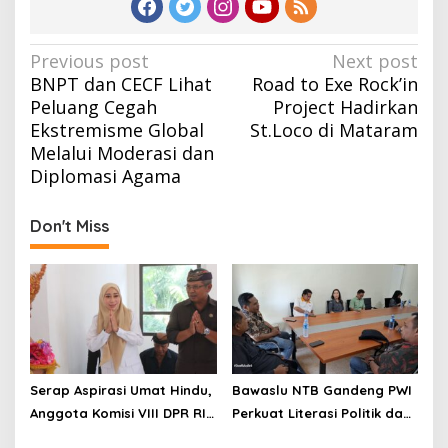
Post
Previous post
Next post
BNPT dan CECF Lihat
Road to Exe Rock’in
navigation
Peluang Cegah
Project Hadirkan
Ekstremisme Global
St.Loco di Mataram
Melalui Moderasi dan
Diplomasi Agama
Don't Miss
Serap Aspirasi Umat Hindu,
Bawaslu NTB Gandeng PWI
Anggota Komisi VIII DPR RI
Perkuat Literasi Politik dan
Hj. Lale Syifaun Nufus
Demokrasi Berkualitas