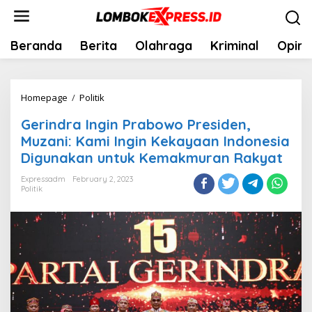
Skip
to
content
Beranda
Berita
Olahraga
Kriminal
Opini
Gerindra
Homepage
/
Politik
Ingin
Gerindra Ingin Prabowo Presiden,
Prabowo
Muzani: Kami Ingin Kekayaan Indonesia
Presiden,
Digunakan untuk Kemakmuran Rakyat
Muzani:
Kami
Expressadm
February 2, 2023
Politik
Ingin
Kekayaan
Indonesia
Digunakan
untuk
Kemakmuran
Rakyat