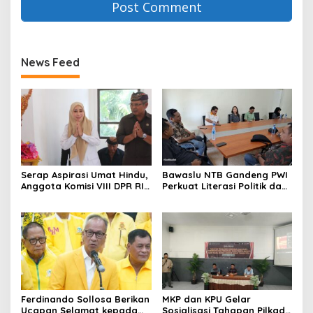
News Feed
Serap Aspirasi Umat Hindu,
Bawaslu NTB Gandeng PWI
Anggota Komisi VIII DPR RI
Perkuat Literasi Politik dan
Hj. Lale Syifaun Nufus
Demokrasi Berkualitas
Gelar Reses di PHDI NTB
Ferdinando Sollosa Berikan
MKP dan KPU Gelar
Ucapan Selamat kepada
Sosialisasi Tahapan Pilkada