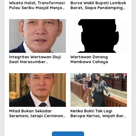
Wisata Halal, Transformasi
Bursa Wakil Bupati Lombok
Pulau Seribu Masjid Menjadi
Barat, Siapa Pendamping
Destinasi Ramah Muslim
Nurul Adha?
Kelas Dunia
Integritas Wartawan Diuji
Wartawan Datang
Saat Narasumber
Membawa Cahaya
Tersandung OTT KPK
Milad Bukan Sekadar
Ketika Bukti Tak Lagi
Seremoni, tetapi Cerminan
Berupa Kertas, Wajah Baru
Kesiapan Organisasi
KUHAP di Era Digital