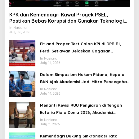
KPK dan Kemendagri Kawal Proyek PSEL,
Pastikan Bebas Korupsi dan Gunakan Teknologi
Ramah Lingkungan
In Nasional
July 26, 2026
Fit and Proper Test Calon KPI di DPR RI,
Ferdi Setiawan Jelaskan Gagasan
Transformasi Menuju Ekosistem Penyiaran
In Nasional
July 14, 2026
yang Adaptif
Dalam Simposium Hukum Pidana, Kepala
BKN Ajak Akademisi Jadi Mitra Pencegahan
Tindak Pidana di Birokrasi
In Nasional
July 14, 2026
Menanti Revisi RUU Penyiaran di Tengah
Euforia Piala Dunia 2026, Akademisi:
Jangan Terus Jadi “Messi dan Ronaldo”
In Nasional
July 11, 2026
Legislasi
Kemendagri Dukung Sinkronisasi Tata