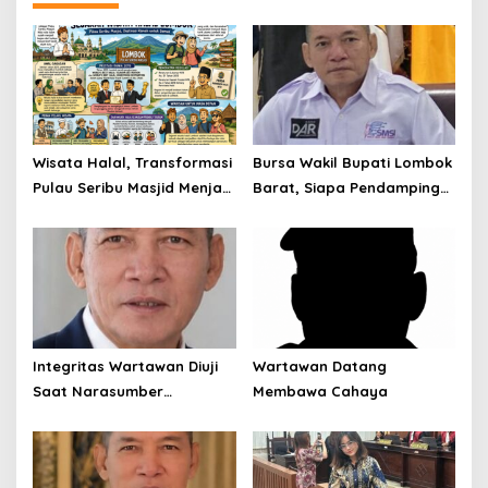
Wisata Halal, Transformasi
Bursa Wakil Bupati Lombok
Pulau Seribu Masjid Menjadi
Barat, Siapa Pendamping
Destinasi Ramah Muslim
Nurul Adha?
Kelas Dunia
Integritas Wartawan Diuji
Wartawan Datang
Saat Narasumber
Membawa Cahaya
Tersandung OTT KPK