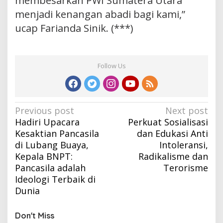
membesarkan PWI Sumatera Utara
menjadi kenangan abadi bagi kami,”
ucap Farianda Sinik. (***)
Follow Us
Post
Previous post
Next post
Hadiri Upacara
Perkuat Sosialisasi
navigation
Kesaktian Pancasila
dan Edukasi Anti
di Lubang Buaya,
Intoleransi,
Kepala BNPT:
Radikalisme dan
Pancasila adalah
Terorisme
Ideologi Terbaik di
Dunia
Don't Miss