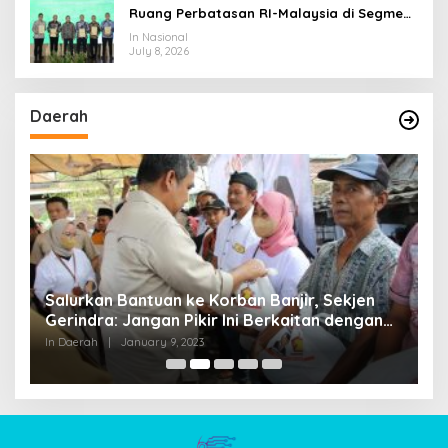
Ruang Perbatasan RI-Malaysia di Segmen
Sinapad-Sesai
In Nasional
July 8, 2026
Daerah
Salurkan Bantuan ke Korban Banjir, Sekjen
P
Gerindra: Jangan Pikir Ini Berkaitan dengan
N
Agenda Politik
P
In Daerah
|
January 9, 2023
In