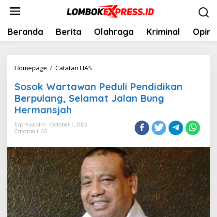
Skip
to
content
Beranda
Berita
Olahraga
Kriminal
Opini
Sosok
Homepage
/
Catatan HAS
Wartawan
Sosok Wartawan Peduli Pendidikan
Peduli
Berpulang, Selamat Jalan Bung
Pendidikan
Hermansjah
Berpulang,
Selamat
Expressadm
October 1, 2022
Catatan HAS
Jalan
Bung
Hermansjah