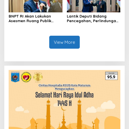
BNPT RI Akan Lakukan
Lantik Deputi Bidang
Asesmen Ruang Publik
Pencegahan, Perlindungan
untuk Pastikan Keamanan
dan Deradikalisasi, Kepala
Nataru
BNPT: Tingkatkan Upaya
Pencegahan
View More