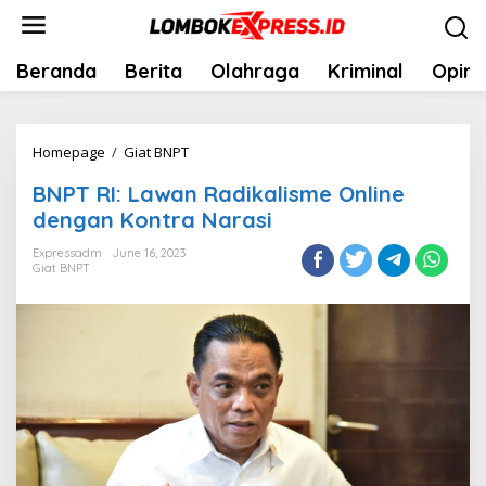
Skip
to
content
Beranda
Berita
Olahraga
Kriminal
Opini
BNPT
Homepage
/
Giat BNPT
RI:
BNPT RI: Lawan Radikalisme Online
Lawan
dengan Kontra Narasi
Radikalisme
Online
Expressadm
June 16, 2023
Giat BNPT
dengan
Kontra
Narasi