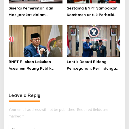
Sinergi Pemerintah dan
Sestama BNPT Sampaikan
Masyarakat dalam
Komitmen untuk Perbaiki
Pencegahan Terorisme,
Tata Kelola BMN
Ciptakan Situasi Keamanan
yang Semakin Baik
BNPT RI Akan Lakukan
Lantik Deputi Bidang
Asesmen Ruang Publik
Pencegahan, Perlindungan
untuk Pastikan Keamanan
dan Deradikalisasi, Kepala
Nataru
BNPT: Tingkatkan Upaya
Pencegahan
Leave a Reply
Your email address will not be published.
Required fields are
marked
*