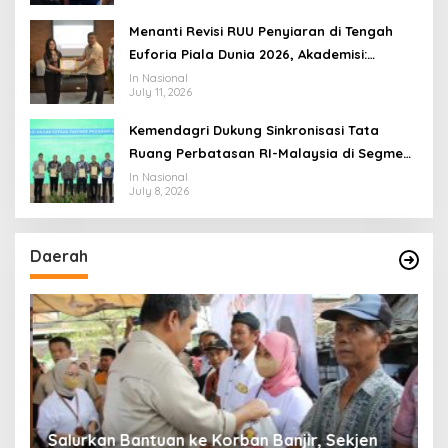
Menanti Revisi RUU Penyiaran di Tengah
Euforia Piala Dunia 2026, Akademisi:
Jangan Terus Jadi “Messi dan Ronaldo”
In Nasional
July 11, 2026
Legislasi
Kemendagri Dukung Sinkronisasi Tata
Ruang Perbatasan RI-Malaysia di Segmen
Sinapad-Sesai
In Nasional
July 8, 2026
Daerah
Salurkan Bantuan ke Korban Banjir, Sekjen
P