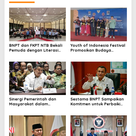
BNPT dan FKPT NTB Bekali
Youth of Indonesia Festival
Pemuda dengan Literasi
Promosikan Budaya
Kebangsaan di Era Digital
Indonesia
Sinergi Pemerintah dan
Sestama BNPT Sampaikan
Masyarakat dalam
Komitmen untuk Perbaiki
Pencegahan Terorisme,
Tata Kelola BMN
Ciptakan Situasi Keamanan
yang Semakin Baik