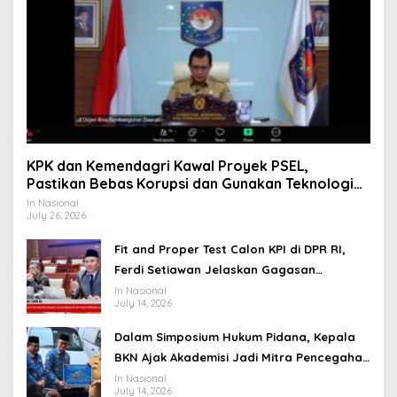
KPK dan Kemendagri Kawal Proyek PSEL,
Pastikan Bebas Korupsi dan Gunakan Teknologi
Ramah Lingkungan
In Nasional
July 26, 2026
Fit and Proper Test Calon KPI di DPR RI,
Ferdi Setiawan Jelaskan Gagasan
Transformasi Menuju Ekosistem Penyiaran
In Nasional
July 14, 2026
yang Adaptif
Dalam Simposium Hukum Pidana, Kepala
BKN Ajak Akademisi Jadi Mitra Pencegahan
Tindak Pidana di Birokrasi
In Nasional
July 14, 2026