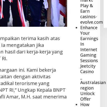
markt
Pj Bupati Inhil Sambangi BNPB,
Play &
Konsultasi Dana Hibah Rehabilitasi
Earn
dan Konstruksi Pascabencana
In Daerah
|
December 8, 2023
casinos-
evolve.com
Enhance
Your
mpaikan terima kasih atas
Earnings
In
, Ia mengatakan jika
Internet
 hasil dari kerja-kerja yang
Gaming
RI.
Sessions
Jeetcity
argaan ini. Kami bekerja
Casino
aitan dengan aktivitas
_
Australasian
radikal terorisme yang
region
NPT RI,” Ungkap Kepala BNPT
Unlock
Rafli Amar, M.H. saat menerima
Offer
How