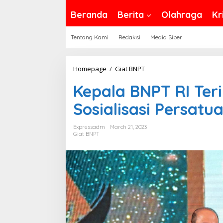
Beranda
Berita
Olahraga
Kr
Tentang Kami
Redaksi
Media Siber
Kepala
Homepage
/
Giat BNPT
BNPT
Kepala BNPT RI Te
RI
Terima
Sosialisasi Persatu
Anugerah
Tokoh
Expressadm
March 21, 2023
Giat BNPT
Sosialisasi
Persatuan
dan
Toleransi
Indonesia