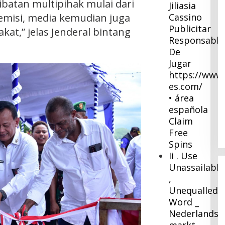
ibatan multipihak mulai dari
Jiliasia
emisi, media kemudian juga
Cassino
Publicitar
at,” jelas Jenderal bintang
Responsable
De
Jugar
https://www.
es.com/
• área
española
Claim
Free
Spins
Ii . Use
Unassailable
,
Unequalled
Word _
Nederlandse