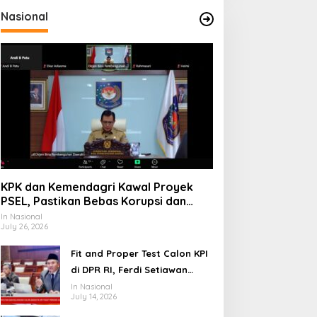
Nasional
sk
KPK dan Kemendagri Kawal Proyek
PSEL, Pastikan Bebas Korupsi dan
Gunakan Teknologi Ramah
In Nasional
July 26, 2026
Lingkungan
Fit and Proper Test Calon KPI
di DPR RI, Ferdi Setiawan
Jelaskan Gagasan
In Nasional
July 14, 2026
Transformasi Menuju