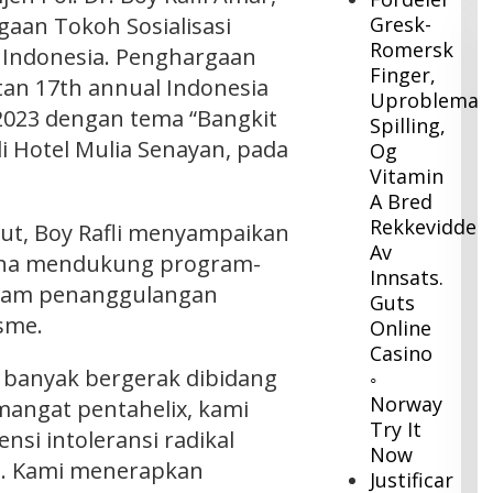
aan Tokoh Sosialisasi
Gresk-
Romersk
 Indonesia. Penghargaan
Finger,
tan 17th annual Indonesia
Uproblemati
2023 dengan tema “Bangkit
Spilling,
 Hotel Mulia Senayan, pada
Og
Vitamin
A Bred
Rekkevidde
ut, Boy Rafli menyampaikan
Av
una mendukung program-
Innsats.
lam penanggulangan
Guts
isme.
Online
Casino
banyak bergerak dibidang
◦
Norway
angat pentahelix, kami
Try It
si intoleransi radikal
Now
an. Kami menerapkan
Justificar