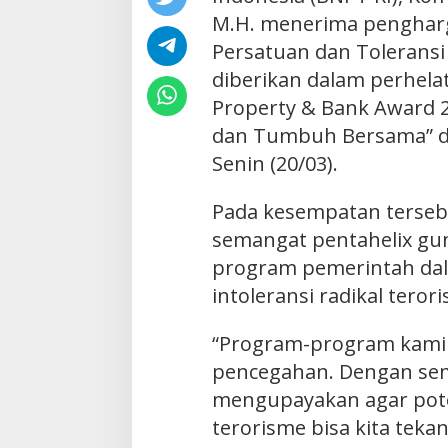
M.H. menerima pengharg
Persatuan dan Toleransi
diberikan dalam perhela
Property & Bank Award 
dan Tumbuh Bersama” di
Senin (20/03).
Pada kesempatan terseb
semangat pentahelix g
program pemerintah da
intoleransi radikal teror
“Program-program kami 
pencegahan. Dengan sem
mengupayakan agar poten
terorisme bisa kita tek