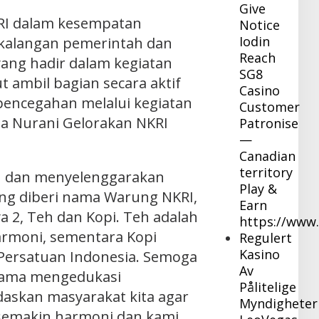
Give
 RI dalam kesempatan
Notice
Iodin
 kalangan pemerintah dan
Reach
yang hadir dalam kegiatan
SG8
t ambil bagian secara aktif
Casino
pencegahan melalui kegiatan
Customer
 Nurani Gelorakan NKRI
Patronise
—
Canadian
territory
n dan menyelenggarakan
Play &
g diberi nama Warung NKRI,
Earn
a 2, Teh dan Kopi. Teh adalah
https://www
armoni, sementara Kopi
Regulert
Kasino
Persatuan Indonesia. Semoga
Av
rsama mengedukasi
Pålitelige
askan masyarakat kita agar
Myndigheter
 semakin harmoni dan kami