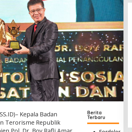
Berita
S.ID)– Kepala Badan
Terbaru
n Terorisme Republik
en Pol. Dr. Boy Rafli Amar,
Fordeler