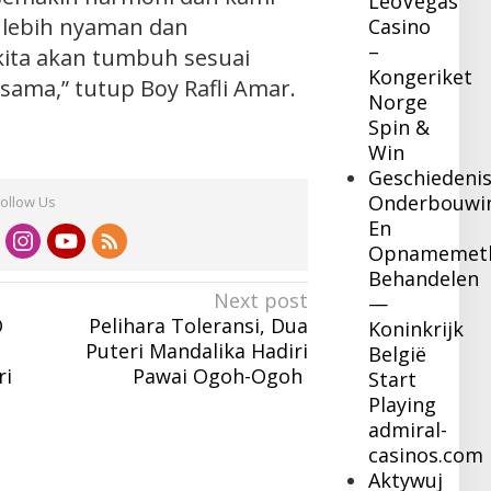
LeoVegas
 lebih nyaman dan
Casino
–
ita akan tumbuh sesuai
Kongeriket
sama,” tutup Boy Rafli Amar.
Norge
Spin &
Win
Geschiedeni
Onderbouwi
Follow Us
En
Opnamemet
Behandelen
Next post
—
D
Pelihara Toleransi, Dua
Koninkrijk
Puteri Mandalika Hadiri
België
ri
Pawai Ogoh-Ogoh
Start
Playing
admiral-
casinos.com
Aktywuj