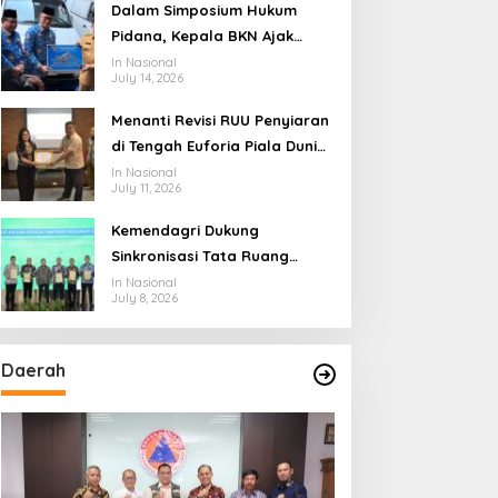
Ekosistem Penyiaran yang
Dalam Simposium Hukum
Adaptif
Pidana, Kepala BKN Ajak
Akademisi Jadi Mitra
In Nasional
July 14, 2026
Pencegahan Tindak Pidana di
Birokrasi
Menanti Revisi RUU Penyiaran
di Tengah Euforia Piala Dunia
spinbaracasino-
2026, Akademisi: Jangan
In Nasional
July 11, 2026
Terus Jadi “Messi dan
Ronaldo” Legislasi
Kemendagri Dukung
Sinkronisasi Tata Ruang
Perbatasan RI-Malaysia di
In Nasional
July 8, 2026
Segmen Sinapad-Sesai
Daerah