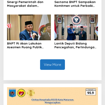
Sinergi Pemerintah dan
Sestama BNPT Sampaikan
Masyarakat dalam
Komitmen untuk Perbaiki
Pencegahan Terorisme,
Tata Kelola BMN
Ciptakan Situasi Keamanan
yang Semakin Baik
BNPT RI Akan Lakukan
Lantik Deputi Bidang
Asesmen Ruang Publik
Pencegahan, Perlindungan
untuk Pastikan Keamanan
dan Deradikalisasi, Kepala
Nataru
BNPT: Tingkatkan Upaya
Pencegahan
View More