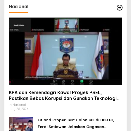
Nasional
KPK dan Kemendagri Kawal Proyek PSEL,
Pastikan Bebas Korupsi dan Gunakan Teknologi
Ramah Lingkungan
In Nasional
July 26, 2026
Fit and Proper Test Calon KPI di DPR RI,
Ferdi Setiawan Jelaskan Gagasan