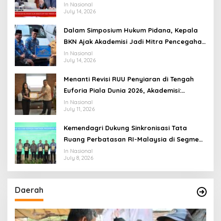
Transformasi Menuju Ekosistem Penyiaran
In Nasional
July 14, 2026
yang Adaptif
Dalam Simposium Hukum Pidana, Kepala
BKN Ajak Akademisi Jadi Mitra Pencegahan
Tindak Pidana di Birokrasi
In Nasional
July 14, 2026
Menanti Revisi RUU Penyiaran di Tengah
Euforia Piala Dunia 2026, Akademisi:
Jangan Terus Jadi “Messi dan Ronaldo”
In Nasional
July 11, 2026
Legislasi
Kemendagri Dukung Sinkronisasi Tata
Ruang Perbatasan RI-Malaysia di Segmen
Sinapad-Sesai
In Nasional
July 8, 2026
Daerah