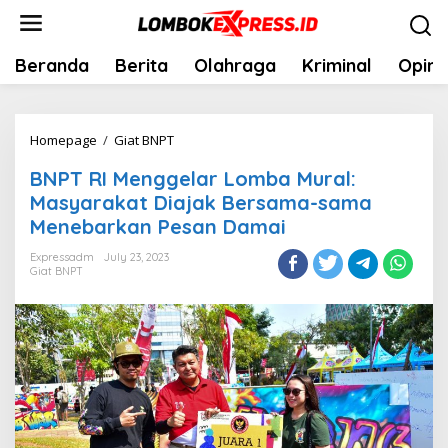
Skip
to
content
Beranda
Berita
Olahraga
Kriminal
Opini
BNPT
Homepage
/
Giat BNPT
RI
BNPT RI Menggelar Lomba Mural:
Menggelar
Masyarakat Diajak Bersama-sama
Lomba
Menebarkan Pesan Damai
Mural:
Masyarakat
Expressadm
July 23, 2023
Giat BNPT
Diajak
Bersama-
sama
Menebarkan
Pesan
Damai