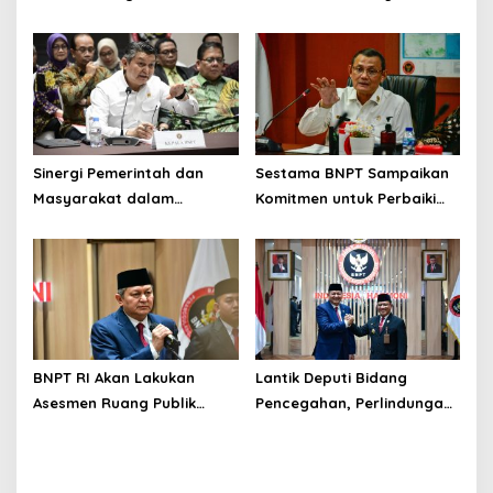
Kebangsaan di Era Digital
Indonesia
Sinergi Pemerintah dan
Sestama BNPT Sampaikan
Masyarakat dalam
Komitmen untuk Perbaiki
Pencegahan Terorisme,
Tata Kelola BMN
Ciptakan Situasi Keamanan
yang Semakin Baik
BNPT RI Akan Lakukan
Lantik Deputi Bidang
Asesmen Ruang Publik
Pencegahan, Perlindungan
untuk Pastikan Keamanan
dan Deradikalisasi, Kepala
Nataru
BNPT: Tingkatkan Upaya
Pencegahan