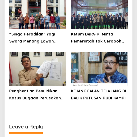
Masyarakat
“Singa Peradilan” Yogi
Ketum DePA-RI Minta
Swara Menang Lawan
Pemerintah Tak Ceroboh
Polres Mataram, Desak
Soal “War Tiket Haji”
Polisi Segera Tahan
Tersangka Mafia Tanah
Penghentian Penyidikan
KEJANGGALAN TELAJANG DI
Kasus Dugaan Perusakan
BALIK PUTUSAN RUDI KAMRI
dan Sertifikat Tanah
Dipersoalkan, Pemohon
Ajukan Praperadilan
Leave a Reply