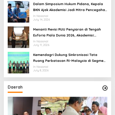
Dalam Simposium Hukum Pidana, Kepala
BKN Ajak Akademisi Jadi Mitra Pencegahan
Tindak Pidana di Birokrasi
In Nasional
July 14, 2026
Menanti Revisi RUU Penyiaran di Tengah
Euforia Piala Dunia 2026, Akademisi:
Jangan Terus Jadi “Messi dan Ronaldo”
In Nasional
July 11, 2026
Legislasi
Kemendagri Dukung Sinkronisasi Tata
Ruang Perbatasan RI-Malaysia di Segmen
Sinapad-Sesai
In Nasional
July 8, 2026
Daerah