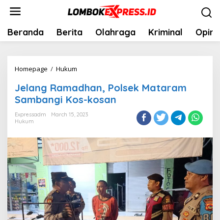
Skip
to
content
Beranda
Berita
Olahraga
Kriminal
Opini
Jelang
Homepage
/
Hukum
Ramadhan,
Jelang Ramadhan, Polsek Mataram
Polsek
Sambangi Kos-kosan
Mataram
Sambangi
Expressadm
March 15, 2023
Hukum
Kos-
kosan