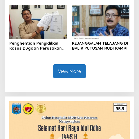
Polisi Segera Tahan
Tersangka Mafia Tanah
Penghentian Penyidikan
KEJANGGALAN TELAJANG DI
Kasus Dugaan Perusakan
BALIK PUTUSAN RUDI KAMRI
dan Sertifikat Tanah
Dipersoalkan, Pemohon
Ajukan Praperadilan
View More