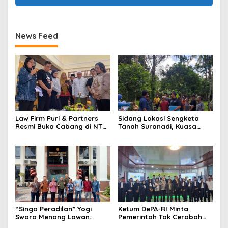
News Feed
Law Firm Puri & Partners
Sidang Lokasi Sengketa
Resmi Buka Cabang di NTB,
Tanah Suranadi, Kuasa
Siap Berikan Konsultasi
Hukum: Sertifikat Diduga
Hukum Gratis untuk
Palsu Bukan Produk BPN
Masyarakat
“Singa Peradilan” Yogi
Ketum DePA-RI Minta
Swara Menang Lawan
Pemerintah Tak Ceroboh
Polres Mataram, Desak
Soal “War Tiket Haji”