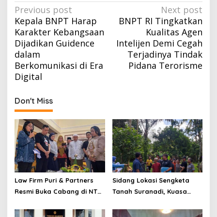
Post
Previous post
Next post
Kepala BNPT Harap
BNPT RI Tingkatkan
navigation
Karakter Kebangsaan
Kualitas Agen
Dijadikan Guidence
Intelijen Demi Cegah
dalam
Terjadinya Tindak
Berkomunikasi di Era
Pidana Terorisme
Digital
Don't Miss
Law Firm Puri & Partners
Sidang Lokasi Sengketa
Resmi Buka Cabang di NTB,
Tanah Suranadi, Kuasa
Siap Berikan Konsultasi
Hukum: Sertifikat Diduga
Hukum Gratis untuk
Palsu Bukan Produk BPN