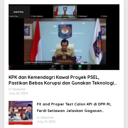
KPK dan Kemendagri Kawal Proyek PSEL,
Pastikan Bebas Korupsi dan Gunakan Teknologi
Ramah Lingkungan
In Nasional
July 26, 2026
Fit and Proper Test Calon KPI di DPR RI,
Ferdi Setiawan Jelaskan Gagasan
Transformasi Menuju Ekosistem Penyiaran
In Nasional
July 14, 2026
yang Adaptif