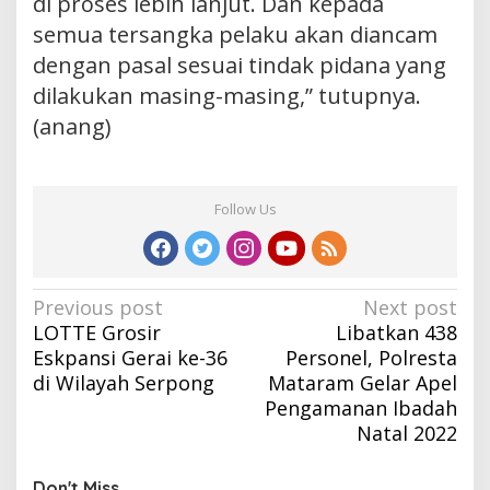
di proses lebih lanjut. Dan kepada
semua tersangka pelaku akan diancam
dengan pasal sesuai tindak pidana yang
dilakukan masing-masing,” tutupnya.
(anang)
Follow Us
Post
Previous post
Next post
LOTTE Grosir
Libatkan 438
navigation
Eskpansi Gerai ke-36
Personel, Polresta
di Wilayah Serpong
Mataram Gelar Apel
Pengamanan Ibadah
Natal 2022
Don't Miss