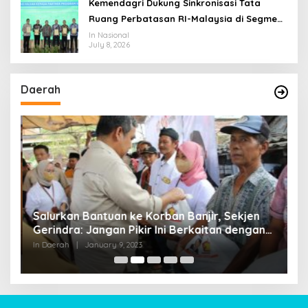
Kemendagri Dukung Sinkronisasi Tata
Ruang Perbatasan RI-Malaysia di Segmen
Sinapad-Sesai
In Nasional
July 8, 2026
Daerah
Salurkan Bantuan ke Korban Banjir, Sekjen
P
Gerindra: Jangan Pikir Ini Berkaitan dengan
N
Agenda Politik
P
In Daerah
|
January 9, 2023
In