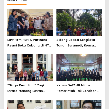
Law Firm Puri & Partners
Sidang Lokasi Sengketa
Resmi Buka Cabang di NTB,
Tanah Suranadi, Kuasa
Siap Berikan Konsultasi
Hukum: Sertifikat Diduga
Hukum Gratis untuk
Palsu Bukan Produk BPN
Masyarakat
“Singa Peradilan” Yogi
Ketum DePA-RI Minta
Swara Menang Lawan
Pemerintah Tak Ceroboh
Polres Mataram, Desak
Soal “War Tiket Haji”
Polisi Segera Tahan
Tersangka Mafia Tanah