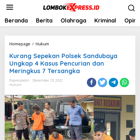
Skip
to
content
Beranda
Berita
Olahraga
Kriminal
Opini
Kurang
Homepage
/
Hukum
Sepekan
Kurang Sepekan Polsek Sandubaya
Polsek
Ungkap 4 Kasus Pencurian dan
Sandubaya
Meringkus 7 Tersangka
Ungkap
4
Expressadm
December 23, 2022
Hukum
Kasus
Pencurian
dan
Meringkus
7
Tersangka