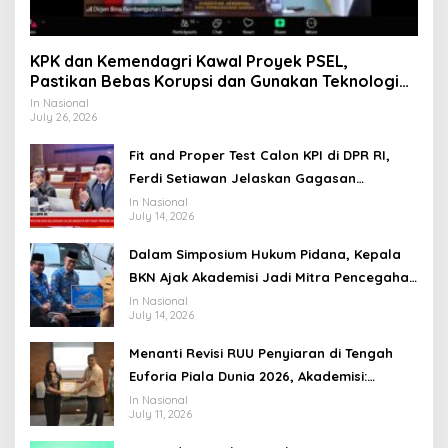
KPK dan Kemendagri Kawal Proyek PSEL,
Pastikan Bebas Korupsi dan Gunakan Teknologi
Ramah Lingkungan
In Nasional
July 26, 2026
Fit and Proper Test Calon KPI di DPR RI,
Ferdi Setiawan Jelaskan Gagasan
Transformasi Menuju Ekosistem Penyiaran
In Nasional
July 14, 2026
yang Adaptif
Dalam Simposium Hukum Pidana, Kepala
BKN Ajak Akademisi Jadi Mitra Pencegahan
Tindak Pidana di Birokrasi
In Nasional
July 14, 2026
Menanti Revisi RUU Penyiaran di Tengah
Euforia Piala Dunia 2026, Akademisi:
Jangan Terus Jadi “Messi dan Ronaldo”
In Nasional
July 11, 2026
Legislasi