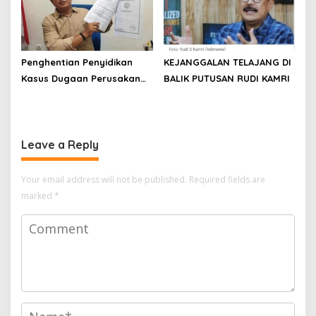
Penghentian Penyidikan
KEJANGGALAN TELAJANG DI
Kasus Dugaan Perusakan
BALIK PUTUSAN RUDI KAMRI
dan Sertifikat Tanah
Dipersoalkan, Pemohon
Ajukan Praperadilan
Leave a Reply
Your email address will not be published.
Required fields are
marked
*