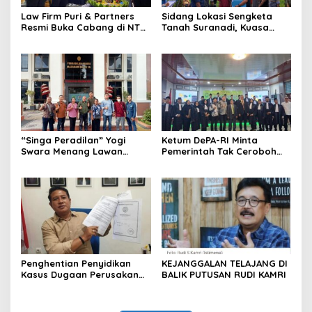
Law Firm Puri & Partners
Sidang Lokasi Sengketa
Resmi Buka Cabang di NTB,
Tanah Suranadi, Kuasa
Siap Berikan Konsultasi
Hukum: Sertifikat Diduga
Hukum Gratis untuk
Palsu Bukan Produk BPN
Masyarakat
“Singa Peradilan” Yogi
Ketum DePA-RI Minta
Swara Menang Lawan
Pemerintah Tak Ceroboh
Polres Mataram, Desak
Soal “War Tiket Haji”
Polisi Segera Tahan
Tersangka Mafia Tanah
Penghentian Penyidikan
KEJANGGALAN TELAJANG DI
Kasus Dugaan Perusakan
BALIK PUTUSAN RUDI KAMRI
dan Sertifikat Tanah
Dipersoalkan, Pemohon
Ajukan Praperadilan