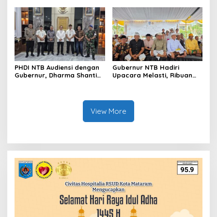
Berlangsung Khidmat
NTB Mendunia
PHDI NTB Audiensi dengan
Gubernur NTB Hadiri
Gubernur, Dharma Shanti
Upacara Melasti, Ribuan
2026 Siap Digelar 12 April
Umat Hindu Perkuat
Toleransi dan Moderasi
Beragama
View More