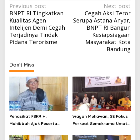
Post
Previous post
Next post
BNPT RI Tingkatkan
Cegah Aksi Teror
navigation
Kualitas Agen
Serupa Astana Anyar,
Intelijen Demi Cegah
BNPT RI Bangun
Terjadinya Tindak
Kesiapsiagaan
Pidana Terorisme
Masyarakat Kota
Bandung
Don't Miss
Penasihat FSKR H.
Wayan Muliawan, SE Fokus
Muhibbah Ajak Peserta
Perkuat Semekrama Umat
Safari Dakwah Tunjukkan
Hindu
Kekompakan Menuju