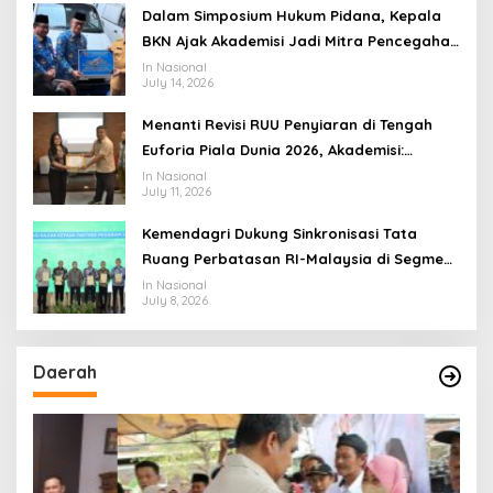
Dalam Simposium Hukum Pidana, Kepala
BKN Ajak Akademisi Jadi Mitra Pencegahan
Tindak Pidana di Birokrasi
In Nasional
July 14, 2026
Menanti Revisi RUU Penyiaran di Tengah
Euforia Piala Dunia 2026, Akademisi:
Jangan Terus Jadi “Messi dan Ronaldo”
In Nasional
July 11, 2026
Legislasi
Kemendagri Dukung Sinkronisasi Tata
Ruang Perbatasan RI-Malaysia di Segmen
Sinapad-Sesai
In Nasional
July 8, 2026
Daerah