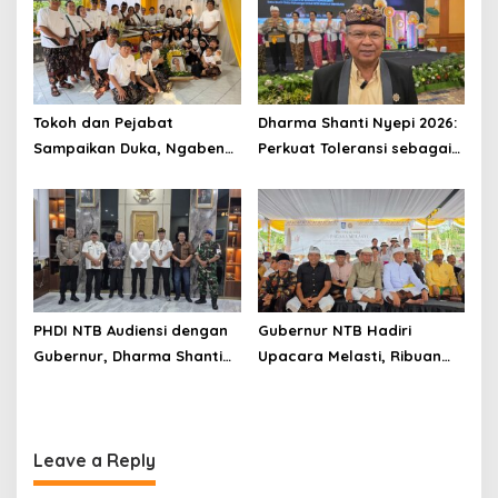
Ganjar
Tokoh dan Pejabat
Dharma Shanti Nyepi 2026:
Sampaikan Duka, Ngaben
Perkuat Toleransi sebagai
Ibunda Ketua PHDI NTB
Pondasi Utama Wujudkan
Berlangsung Khidmat
NTB Mendunia
PHDI NTB Audiensi dengan
Gubernur NTB Hadiri
Gubernur, Dharma Shanti
Upacara Melasti, Ribuan
2026 Siap Digelar 12 April
Umat Hindu Perkuat
Toleransi dan Moderasi
Beragama
Leave a Reply