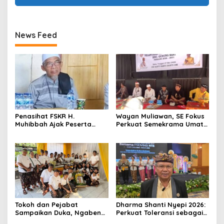
News Feed
Penasihat FSKR H.
Wayan Muliawan, SE Fokus
Muhibbah Ajak Peserta
Perkuat Semekrama Umat
Safari Dakwah Tunjukkan
Hindu
Kekompakan Menuju
Ganjar
Tokoh dan Pejabat
Dharma Shanti Nyepi 2026:
Sampaikan Duka, Ngaben
Perkuat Toleransi sebagai
Ibunda Ketua PHDI NTB
Pondasi Utama Wujudkan