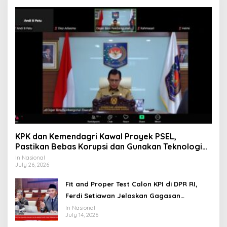
KPK dan Kemendagri Kawal Proyek PSEL,
Pastikan Bebas Korupsi dan Gunakan Teknologi
Ramah Lingkungan
In Nasional
July 26, 2026
Fit and Proper Test Calon KPI di DPR RI,
Ferdi Setiawan Jelaskan Gagasan
Transformasi Menuju Ekosistem Penyiaran
In Nasional
July 14, 2026
yang Adaptif