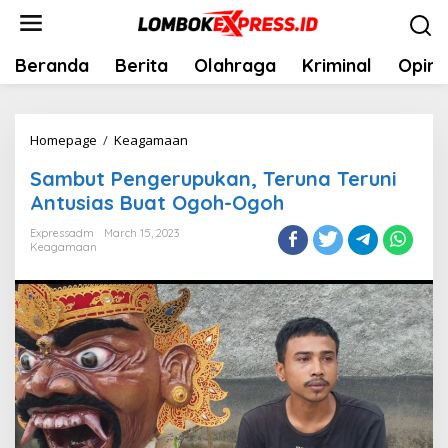
Skip
to
content
Beranda
Berita
Olahraga
Kriminal
Opini
Sambut
Homepage
/
Keagamaan
Pengerupukan,
Sambut Pengerupukan, Teruna Teruni
Teruna
Antusias Buat Ogoh-Ogoh
Teruni
Antusias
Expressadm
March 15, 2023
Keagamaan
Buat
Ogoh-
Ogoh