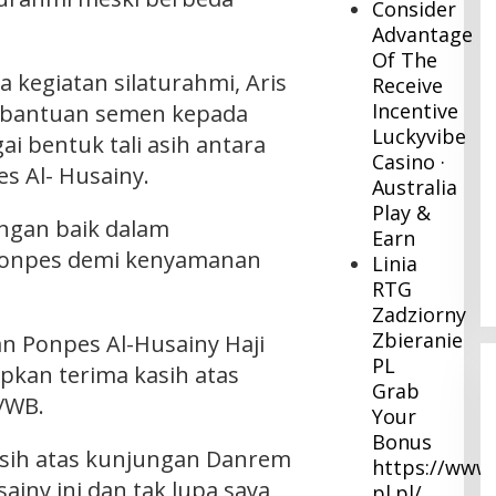
Consider
Advantage
Of The
la kegiatan silaturahmi, Aris
Receive
Incentive
bantuan semen kepada
Luckyvibe
i bentuk tali asih antara
Casino ·
s Al- Husainy.
Australia
Play &
ngan baik dalam
Earn
 Ponpes demi kenyamanan
Linia
RTG
Zadziorny
Zbieranie
n Ponpes Al-Husainy Haji
PL
kan terima kasih atas
Grab
/WB.
Your
Bonus
asih atas kunjungan Danrem
https://www.
iny ini dan tak lupa saya
pl.pl/