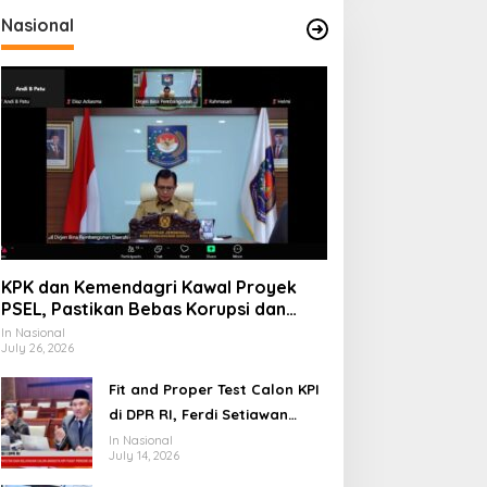
Nasional
KPK dan Kemendagri Kawal Proyek
PSEL, Pastikan Bebas Korupsi dan
Gunakan Teknologi Ramah
In Nasional
July 26, 2026
Lingkungan
Fit and Proper Test Calon KPI
di DPR RI, Ferdi Setiawan
Jelaskan Gagasan
In Nasional
July 14, 2026
Transformasi Menuju