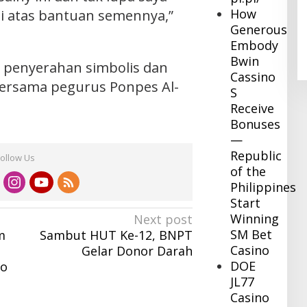
Pj Bupati Inhil Sambangi BNPB,
How
gi atas bantuan semennya,”
Konsultasi Dana Hibah Rehabilitasi
Generous
dan Konstruksi Pascabencana
In Daerah
|
December 8, 2023
Embody
Bwin
n penyerahan simbolis dan
Cassino
ersama pegurus Ponpes Al-
S
Receive
Bonuses
—
Republic
Follow Us
of the
Philippines
Start
Winning
Next post
SM Bet
m
Sambut HUT Ke-12, BNPT
Casino
Gelar Donor Darah
DOE
po
JL77
Casino