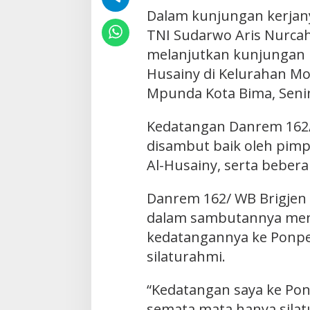
Dalam kunjungan kerjan
TNI Sudarwo Aris Nurc
melanjutkan kunjungan 
Husainy di Kelurahan M
Mpunda Kota Bima, Senin
Kedatangan Danrem 16
disambut baik oleh pim
Al-Husainy, serta bebera
Danrem 162/ WB Brigjen
dalam sambutannya me
kedatangannya ke Ponpe
silaturahmi.
“Kedatangan saya ke Pon
semata mata hanya sila