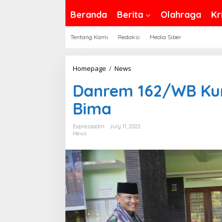
Beranda
Berita
Olahraga
Kr
Tentang Kami
Redaksi
Media Siber
Danrem
Homepage
/
News
162/WB
Danrem 162/WB Kun
Kunjungi
Ponpes
Bima
Al-
Husainy
Expressadm
July 11, 2022
News
Bima