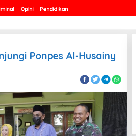
iminal
Opini
Pendidikan
jungi Ponpes Al-Husainy