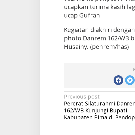
ucapkan terima kasih la
ucap Gufran
Kegiatan diakhiri denga
photo Danrem 162/WB b
Husainy. (penrem/has)
Post
Previous post
Pererat Silaturahmi Danre
navigation
162/WB Kunjungi Bupati
Kabupaten Bima di Pendo