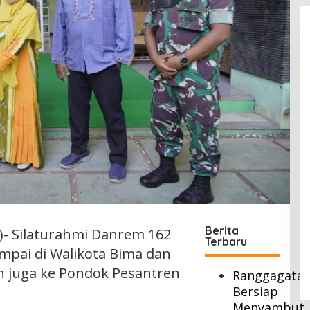
Berita
)- Silaturahmi Danrem 162
Terbaru
ampai di Walikota Bima dan
 juga ke Pondok Pesantren
Ranggagata
Bersiap
Menyambut