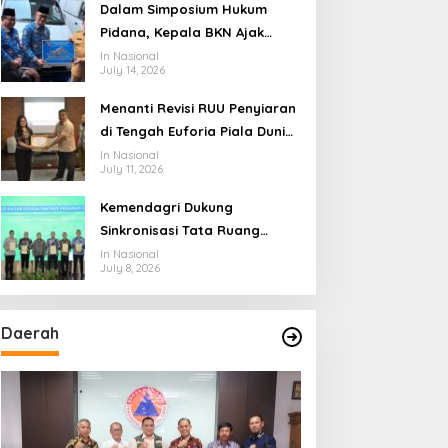
Ekosistem Penyiaran yang
Dalam Simposium Hukum
Adaptif
Pidana, Kepala BKN Ajak
Akademisi Jadi Mitra
In Nasional
July 14, 2026
Pencegahan Tindak Pidana di
Birokrasi
Menanti Revisi RUU Penyiaran
di Tengah Euforia Piala Dunia
2026, Akademisi: Jangan
In Nasional
July 11, 2026
Terus Jadi “Messi dan
Ronaldo” Legislasi
Kemendagri Dukung
Sinkronisasi Tata Ruang
Perbatasan RI-Malaysia di
In Nasional
July 8, 2026
Segmen Sinapad-Sesai
Daerah
pelicankasyno-