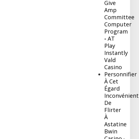
Give
Amp
Committee
Computer
Program
◦ AT
Play
Instantly
Vald
Casino
Personnifier
À Cet
Égard
Inconvénient
De
Flirter
À
Astatine
Bwin
Casino ·