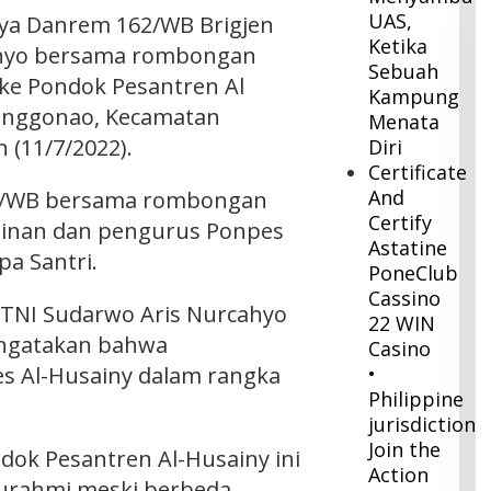
UAS,
ya Danrem 162/WB Brigjen
Ketika
ahyo bersama rombongan
Sebuah
ke Pondok Pesantren Al
Kampung
onggonao, Kecamatan
Menata
 (11/7/2022).
Diri
Certificate
And
2/WB bersama rombongan
Certify
pinan dan pengurus Ponpes
Astatine
pa Santri.
PoneClub
Cassino
 TNI Sudarwo Aris Nurcahyo
22 WIN
ngatakan bahwa
Casino
s Al-Husainy dalam rangka
•
Philippine
jurisdiction
Join the
dok Pesantren Al-Husainy ini
Action
turahmi meski berbeda