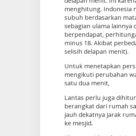
delapan menit. Ini kare
menghitung. Indonesia
subuh berdasarkan mata
sebagian ulama lainnya d
berpendapat, perhitung
minus 18. Akibat perbed
selisih delapan menit).
Untuk menetapkan persiap
mengikuti perubahan wa
satu dua menit,
Lantas perlu juga dihitu
berangkat dari rumah sa
jauh dekatnya jarak ruma
ke mesjid.