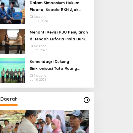
ág
Ekosistem Penyiaran yang
Dalam Simposium Hukum
Adaptif
Pidana, Kepala BKN Ajak
Akademisi Jadi Mitra
Di Nasional
Juli 14, 2026
Pencegahan Tindak Pidana di
Birokrasi
Menanti Revisi RUU Penyiaran
di Tengah Euforia Piala Dunia
2026, Akademisi: Jangan
Di Nasional
Juli 11, 2026
Terus Jadi “Messi dan
Ronaldo” Legislasi
Kemendagri Dukung
Sinkronisasi Tata Ruang
Perbatasan RI-Malaysia di
Di Nasional
Juli 8, 2026
Segmen Sinapad-Sesai
Daerah