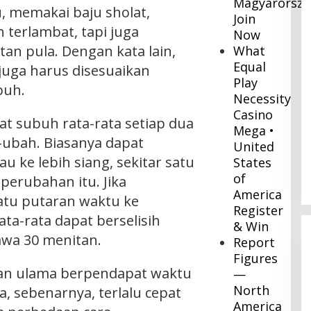
Magyarorsz
, memakai baju sholat,
Join
 terlambat, tapi juga
Now
an pula. Dengan kata lain,
What
Equal
juga harus disesuaikan
Play
buh.
Necessity
Casino
lat subuh rata-rata setiap dua
Mega •
-ubah. Biasanya dapat
United
au ke lebih siang, sekitar satu
States
of
perubahan itu. Jika
America
satu putaran waktu ke
Register
ata-rata dapat berselisih
& Win
awa 30 menitan.
Report
Figures
ian ulama berpendapat waktu
—
North
a, sebenarnya, terlalu cepat
America