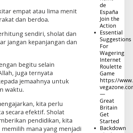
de
kitar empat atau lima menit
España
Join the
rakat dan berdoa.
Action
Essential
hitung sendiri, sholat dan
Suggestions
gar jangan kepanjangan dan
For
Wagering
Internet
engan begitu selain
Roulette
llah, juga ternyata
Game
https://www.
kepada jemaahnya untuk
vegazone.co
n waktu.
—
Great
engajarkan, kita perlu
Britain
 secara efektif. Sholat
Get
mberikan pendidikan, kita
Started
Backdown
n memilih mana yang menjadi