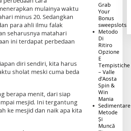
na perbedaan cara
Grab
Pj Bupati Inhil Sambangi BNPB,
 menerapkan mulainya waktu
Your
Konsultasi Dana Hibah Rehabilitasi
hari minus 20. Sedangkan
dan Konstruksi Pascabencana
Bonus
Di Daerah
|
Desember 8, 2023
an para ahli ilmu falak
sweepslotsc
Metodo
an seharusnya matahari
Di
aan ini terdapat perbedaan
Ritiro
Opzione
E
an diri sendiri, kita harus
Tempistiche
ktu sholat meski cuma beda
– Valle
d’Aosta
Spin &
Win
ng berapa menit, dari siap
Mania
mpai mesjid. Ini tergantung
Sedimentare
h ke mesjid dan naik apa kita
Metode
Și
Muncă