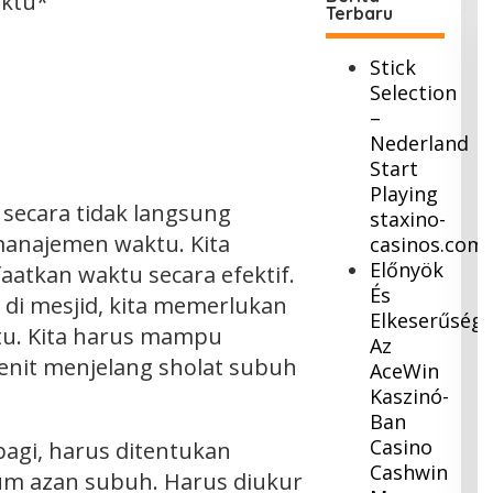
aktu*
Terbaru
Stick
Selection
–
Nederland
Start
Playing
secara tidak langsung
staxino-
anajemen waktu. Kita
casinos.com
Előnyök
atkan waktu secara efektif.
És
 di mesjid, kita memerlukan
Elkeserűség
tu. Kita harus mampu
Az
nit menjelang sholat subuh
AceWin
Kaszinó-
Ban
Casino
agi, harus ditentukan
Cashwin
um azan subuh. Harus diukur