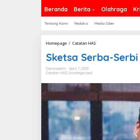
Beranda
Berita
Olahraga
Kr
Tentang Kami
Redaksi
Media Siber
Sketsa
Homepage
/
Catatan HAS
Serba-
Sketsa Serba-Serbi
Serbi
Sholat
Expressadm
April 7, 2023
Subuh
Catatan HAS
,
Uncategorized
(15)