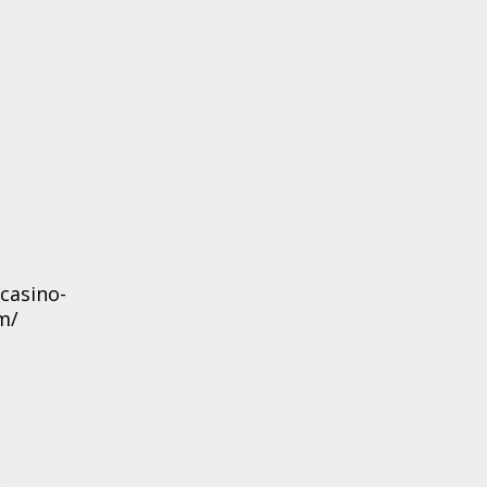
casino-
m/