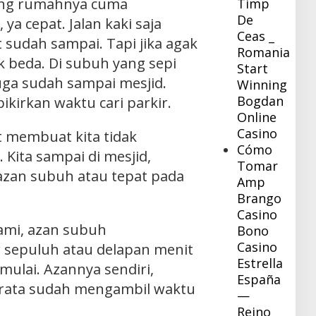
yang rumahnya cuma
Timp
De
 ya cepat. Jalan kaki saja
Ceas _
t sudah sampai. Tapi jika agak
Romania
ak beda. Di subuh yang sepi
Start
ga sudah sampai mesjid.
Winning
Bogdan
ikirkan waktu cari parkir.
Online
Casino
 membuat kita tidak
Cómo
 Kita sampai di mesjid,
Tomar
azan subuh atau tepat pada
Amp
Brango
Casino
ami, azan subuh
Bono
Casino
 sepuluh atau delapan menit
Estrella
mulai. Azannya sendiri,
España
-rata sudah mengambil waktu
—
Reino