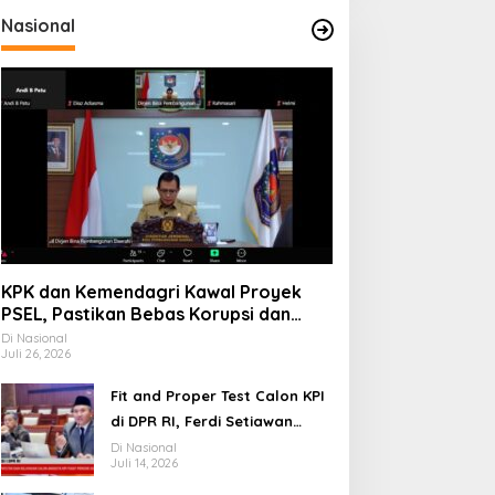
Nasional
KPK dan Kemendagri Kawal Proyek
PSEL, Pastikan Bebas Korupsi dan
Gunakan Teknologi Ramah
Di Nasional
Juli 26, 2026
Lingkungan
Fit and Proper Test Calon KPI
di DPR RI, Ferdi Setiawan
Jelaskan Gagasan
Di Nasional
Juli 14, 2026
Transformasi Menuju