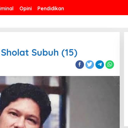
iminal
Opini
Pendidikan
 Sholat Subuh (15)