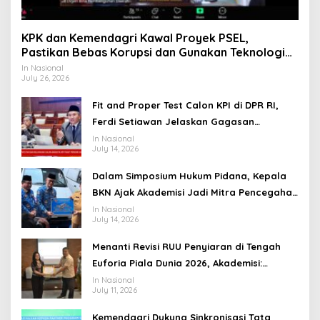
KPK dan Kemendagri Kawal Proyek PSEL,
Pastikan Bebas Korupsi dan Gunakan Teknologi
Ramah Lingkungan
In Nasional
July 26, 2026
Fit and Proper Test Calon KPI di DPR RI,
Ferdi Setiawan Jelaskan Gagasan
Transformasi Menuju Ekosistem Penyiaran
In Nasional
July 14, 2026
yang Adaptif
Dalam Simposium Hukum Pidana, Kepala
BKN Ajak Akademisi Jadi Mitra Pencegahan
Tindak Pidana di Birokrasi
In Nasional
July 14, 2026
Menanti Revisi RUU Penyiaran di Tengah
Euforia Piala Dunia 2026, Akademisi:
Jangan Terus Jadi “Messi dan Ronaldo”
In Nasional
July 11, 2026
Legislasi
Kemendagri Dukung Sinkronisasi Tata