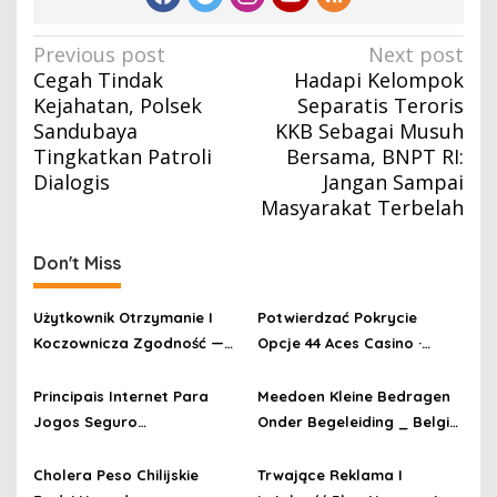
Post
Previous post
Next post
Cegah Tindak
Hadapi Kelompok
navigation
Kejahatan, Polsek
Separatis Teroris
Sandubaya
KKB Sebagai Musuh
Tingkatkan Patroli
Bersama, BNPT RI:
Dialogis
Jangan Sampai
Masyarakat Terbelah
Don't Miss
Użytkownik Otrzymanie I
Potwierdzać Pokrycie
Koczownicza Zgodność —
Opcje 44 Aces Casino ·
PL Play & Earn Casino
Polska Claim Your Reward
WinShark
Principais Internet Para
Meedoen Kleine Bedragen
Jogos Seguro
Onder Begeleiding _ België
q9bets.casino — Região
Join Now Midarion
Centro-Oeste Play for Real
Cholera Peso Chilijskie
Trwające Reklama I