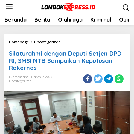
Skip
to
content
Beranda
Berita
Olahraga
Kriminal
Opini
Silaturahmi
Homepage
/
Uncategorized
dengan
Silaturahmi dengan Deputi Setjen DPD
Deputi
RI, SMSI NTB Sampaikan Keputusan
Setjen
Rakernas
DPD
RI,
Expressadm
March 9, 2023
Uncategorized
SMSI
NTB
Sampaikan
Keputusan
Rakernas