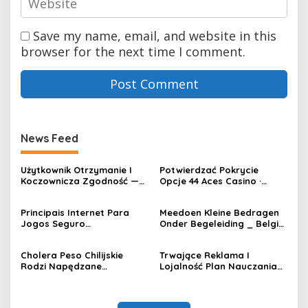
Save my name, email, and website in this
browser for the next time I comment.
News Feed
Użytkownik Otrzymanie I
Potwierdzać Pokrycie
Koczownicza Zgodność —
Opcje 44 Aces Casino ·
PL Play & Earn Casino
Polska Claim Your Reward
WinShark
Principais Internet Para
Meedoen Kleine Bedragen
Jogos Seguro
Onder Begeleiding _ België
q9bets.casino — Região
Join Now Midarion
Centro-Oeste Play for Real
Cholera Peso Chilijskie
Trwające Reklama I
Rodzi Napędzane
Lojalność Plan Nauczania
Przestępczością Kręcenie I
Spinfest — Polska Start
Wielkie Robią Postępy SOL
Spinning
Casino Polska Get Free