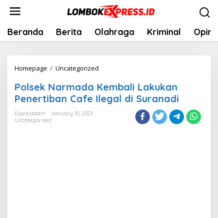
Skip
to
content
Beranda
Berita
Olahraga
Kriminal
Opini
Polsek
Homepage
/
Uncategorized
Narmada
Polsek Narmada Kembali Lakukan
Kembali
Penertiban Cafe Ilegal di Suranadi
Lakukan
Penertiban
Expressadm
January 10, 2023
Uncategorized
Cafe
Ilegal
di
Suranadi