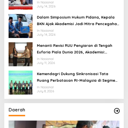
Transformasi Menuju Ekosistem Penyiaran
In Nasional
July 14, 2026
yang Adaptif
Dalam Simposium Hukum Pidana, Kepala
BKN Ajak Akademisi Jadi Mitra Pencegahan
Tindak Pidana di Birokrasi
In Nasional
July 14, 2026
Menanti Revisi RUU Penyiaran di Tengah
Euforia Piala Dunia 2026, Akademisi:
Jangan Terus Jadi “Messi dan Ronaldo”
In Nasional
July 11, 2026
Legislasi
Kemendagri Dukung Sinkronisasi Tata
Ruang Perbatasan RI-Malaysia di Segmen
Sinapad-Sesai
In Nasional
July 8, 2026
Daerah