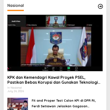
Nasional
KPK dan Kemendagri Kawal Proyek PSEL,
Pastikan Bebas Korupsi dan Gunakan Teknologi
Ramah Lingkungan
In Nasional
July 26, 2026
Fit and Proper Test Calon KPI di DPR RI,
Ferdi Setiawan Jelaskan Gagasan