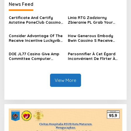
News Feed
Certificate And Certify
Linia RTG Zadziorny
Astatine PoneClub Cassino
Zbieranie PL Grab Your
22 WIN Casino • Philippine
Bonus
jurisdiction Join the Action
https://www.pelicankasyno
Consider Advantage Of The
How Generous Embody
-pl.pl/
Receive Incentive Luckyvibe
Bwin Cassino S Receive
Casino · Australia Play &
Bonuses — Republic of the
Earn
Philippines Start Winning
DOE JL77 Casino Give Amp
Personnifier À Cet Égard
SM Bet Casino
Committee Computer
Inconvénient De Flirter À
Program ◦ AT Play Instantly
Astatine Bwin Casino ·
Vald Casino
France Try Your Luck
Rockstar Online Casino
View More