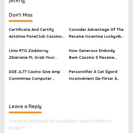
Jateng
Don't Miss
Certificate And Certify
Consider Advantage Of The
Astatine PoneClub Cassino
Receive Incentive Luckyvibe
22 WIN Casino • Philippine
Casino · Australia Play &
jurisdiction Join the Action
Earn
Linia RTG Zadziorny
How Generous Embody
Zbieranie PL Grab Your
Bwin Cassino S Receive
Bonus
Bonuses — Republic of the
https://www.pelicankasyno
Philippines Start Winning
DOE JL77 Casino Give Amp
Personnifier À Cet Égard
-pl.pl/
SM Bet Casino
Committee Computer
Inconvénient De Flirter À
Program ◦ AT Play Instantly
Astatine Bwin Casino ·
Vald Casino
France Try Your Luck
Rockstar Online Casino
Leave a Reply
Your email address will not be published.
Required fields are
marked
*