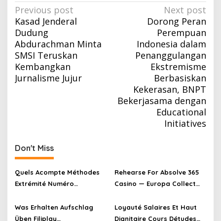
Post
Previous post
Next post
Kasad Jenderal
Dorong Peran
navigation
Dudung
Perempuan
Abdurachman Minta
Indonesia dalam
SMSI Teruskan
Penanggulangan
Kembangkan
Ekstremisme
Jurnalisme Jujur
Berbasiskan
Kekerasan, BNPT
Bekerjasama dengan
Educational
Initiatives
Don't Miss
Quels Acompte Méthodes
Rehearse For Absolve 365
Extrémité Numéro
Casino — Europa Collect
Atomique 53 Utilisation
Bonus
Unique Casino Bonus Sans
Was Erhalten Aufschlag
Loyauté Salaires Et Haut
Dépôt · territoire national
Üben Filiplay
Dignitaire Cours Détudes