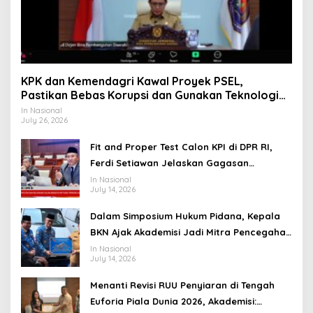
KPK dan Kemendagri Kawal Proyek PSEL,
Pastikan Bebas Korupsi dan Gunakan Teknologi
Ramah Lingkungan
In Nasional
July 26, 2026
Fit and Proper Test Calon KPI di DPR RI,
Ferdi Setiawan Jelaskan Gagasan
Transformasi Menuju Ekosistem Penyiaran
In Nasional
July 14, 2026
yang Adaptif
Dalam Simposium Hukum Pidana, Kepala
BKN Ajak Akademisi Jadi Mitra Pencegahan
Tindak Pidana di Birokrasi
In Nasional
July 14, 2026
Menanti Revisi RUU Penyiaran di Tengah
Euforia Piala Dunia 2026, Akademisi: