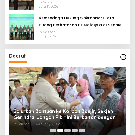
Jangan Terus Jadi “Messi dan Ronaldo”
In Nasional
July 11, 2026
Legislasi
Kemendagri Dukung Sinkronisasi Tata
Ruang Perbatasan RI-Malaysia di Segmen
Sinapad-Sesai
In Nasional
July 8, 2026
Daerah
Salurkan Bantuan ke Korban Banjir, Sekjen
P
Gerindra: Jangan Pikir Ini Berkaitan dengan
N
Agenda Politik
P
In Daerah
|
January 9, 2023
In