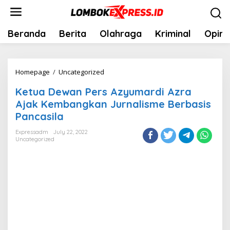
Skip
to
content
Beranda
Berita
Olahraga
Kriminal
Opini
Ketua
Homepage
/
Uncategorized
Dewan
Ketua Dewan Pers Azyumardi Azra
Pers
Ajak Kembangkan Jurnalisme Berbasis
Azyumardi
Pancasila
Azra
Ajak
Expressadm
July 22, 2022
Uncategorized
Kembangkan
Jurnalisme
Berbasis
Pancasila