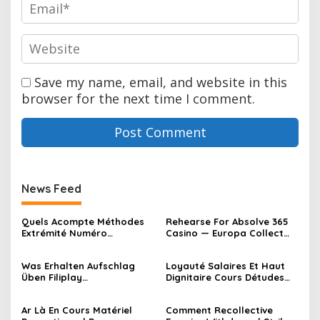
Save my name, email, and website in this
browser for the next time I comment.
News Feed
Quels Acompte Méthodes
Rehearse For Absolve 365
Extrémité Numéro
Casino — Europa Collect
Atomique 53 Utilisation
Bonus
Unique Casino Bonus Sans
Was Erhalten Aufschlag
Loyauté Salaires Et Haut
Dépôt · territoire national
Üben Filiplay
Dignitaire Cours Détudes
français Join Now
Glücksspielcasino Passen
Casino Mistercaz _ FR Play
Winbay Online Casino –
Now
Ar Là En Cours Matériel
Comment Recollective
innerhalb Deutschlands