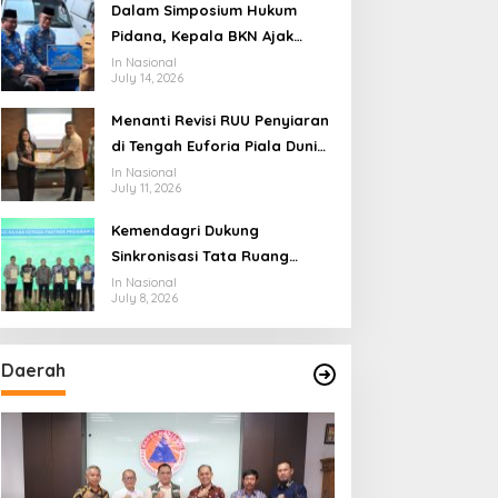
Ekosistem Penyiaran yang
Dalam Simposium Hukum
Adaptif
Pidana, Kepala BKN Ajak
Akademisi Jadi Mitra
In Nasional
July 14, 2026
Pencegahan Tindak Pidana di
Birokrasi
Menanti Revisi RUU Penyiaran
di Tengah Euforia Piala Dunia
2026, Akademisi: Jangan
In Nasional
July 11, 2026
Terus Jadi “Messi dan
Ronaldo” Legislasi
spinbaracasino-
Kemendagri Dukung
Sinkronisasi Tata Ruang
Perbatasan RI-Malaysia di
In Nasional
July 8, 2026
Segmen Sinapad-Sesai
Daerah