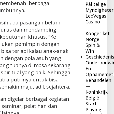
k membenahi berbagai
Pålitelige
” imbuhnya.
Myndigheter
LeoVegas
Casino
asih ada pasangan belum
–
urus dan mendampingi
Kongeriket
rkebutuhan khusus. “Ke
Norge
rlukan pemimpin dengan
Spin &
 bisa terjadi kalau anak-anak
Win
Geschiedeni
h dengan pola asuh yang
Onderbouwi
orang tuanya di masa sekarang
En
spiritual yang baik. Sehingga
Opnamemet
ra putrinya untuk bisa
Behandelen
—
semakin maju, adil, sejahtera.
Koninkrijk
België
kan digelar berbagai kegiatan
Start
u seminar, pelatihan dan
Playing
 lainnya.