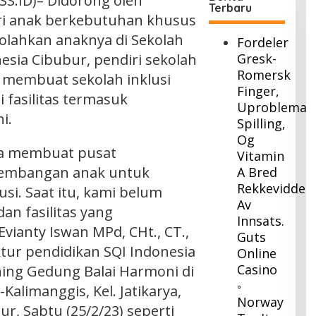
.ID)– Didorong oleh
Terbaru
ri anak berkebutuhan khusus
olahkan anaknya di Sekolah
Fordeler
esia Cibubur, pendiri sekolah
Gresk-
Romersk
s membuat sekolah inklusi
Finger,
 fasilitas termasuk
Uproblemati
i.
Spilling,
Og
nya membuat pusat
Vitamin
embangan anak untuk
A Bred
Rekkevidde
si. Saat itu, kami belum
Av
an fasilitas yang
Innsats.
vianty Iswan MPd, CHt., CT.,
Guts
ktur pendidikan SQI Indonesia
Online
Casino
ning Gedung Balai Harmoni di
◦
-Kalimanggis, Kel. Jatikarya,
Norway
ur, Sabtu (25/2/23) seperti