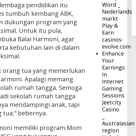
 lembaga pendidikan itu
Word _
Pj Bupati Inhil Sambangi BNPB,
Nederlandse
Konsultasi Dana Hibah Rehabilitasi
es tumbuh kembang ABK,
dan Konstruksi Pascabencana
markt
In Daerah
|
December 8, 2023
an dukungan program yang
Play &
imal. Untuk itu pula,
Earn
uka Balai Harmoni, agar
casinos-
evolve.com
ta kebutuhan lain di dalam
Enhance
ksimal.
Your
Earnings
ak orang tua yang memerlukan
In
Harmoni. Apalagi memang
Internet
ekolah rumah tangga. Semoga
Gaming
Sessions
jadi sekolah rumah tangga
Jeetcity
anya mendampingi anak, tapi
Casino
 tua,” bebernya.
_
Australasian
armoni memiliki program Mom
region