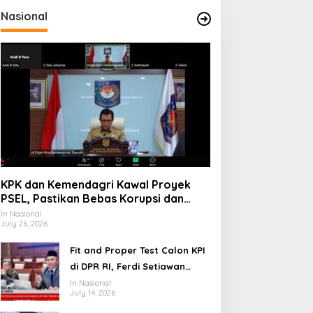
Nasional
sk
KPK dan Kemendagri Kawal Proyek
PSEL, Pastikan Bebas Korupsi dan
Gunakan Teknologi Ramah
In Nasional
July 26, 2026
Lingkungan
Fit and Proper Test Calon KPI
di DPR RI, Ferdi Setiawan
Jelaskan Gagasan
In Nasional
July 14, 2026
Transformasi Menuju