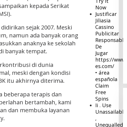
Try It
sampaikan kepada Serikat
Now
MSI).
Justificar
Jiliasia
didirikan sejak 2007. Meski
Cassino
Publicitar
m, namun ada banyak orang
Responsable
asukkan anaknya ke sekolah
De
 di banyak tempat.
Jugar
https://www.
rkontribusi di dunia
es.com/
mal, meski dengan kondisi
• área
española
K itu akhirnya diterima.
Claim
Free
da beberapa terapis dan
Spins
 perlahan bertambah, kami
Ii . Use
kan dan membuka layanan
Unassailable
y.
,
Unequalled