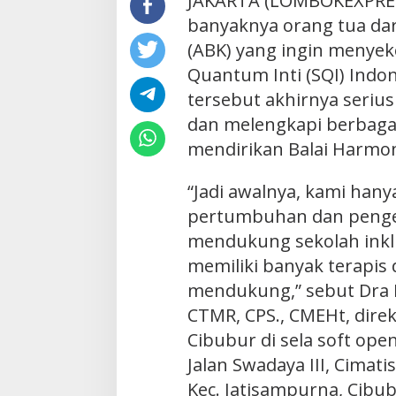
JAKARTA (LOMBOKEXPRESS
banyaknya orang tua da
(ABK) yang ingin menyek
Quantum Inti (SQI) Indon
tersebut akhirnya seriu
dan melengkapi berbagai
mendirikan Balai Harmon
“Jadi awalnya, kami ha
pertumbuhan dan peng
mendukung sekolah inklu
memiliki banyak terapis d
mendukung,” sebut Dra E
CTMR, CPS., CMEHt, dire
Cibubur di sela soft ope
Jalan Swadaya III, Cimatis
Kec. Jatisampurna, Cibub