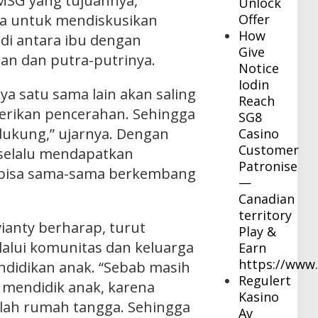
MSG yang tujuannya,
Unlock
ua untuk mendiskusikan
Offer
How
di antara ibu dengan
Give
an dan putra-putrinya.
Notice
Iodin
ya satu sama lain akan saling
Reach
erikan pencerahan. Sehingga
SG8
dukung,” ujarnya. Dengan
Casino
Customer
n selalu mendapatkan
Patronise
 bisa sama-sama berkembang
—
Canadian
territory
vianty berharap, turut
Play &
lui komunitas dan keluarga
Earn
https://www
ndidikan anak. “Sebab masih
Regulert
u mendidik anak, karena
Kasino
kolah rumah tangga. Sehingga
Av