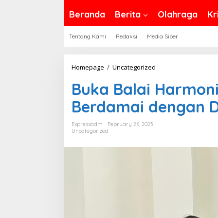
Beranda
Berita
Olahraga
Kr
Tentang Kami
Redaksi
Media Siber
Buka
Homepage
/
Uncategorized
Balai
Buka Balai Harmoni
Harmoni,
Gelar
Berdamai dengan Di
Talkshow
Berdamai
Expressadm
February 26, 2023
Uncategorized
dengan
Diri
Sendiri