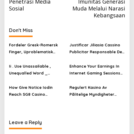
Penetrasi Media
Imunitas Generasi
Sosial
Muda Melalui Narasi
Kebangsaan
Don't Miss
Fordeler Gresk-Romersk
Justificar Jiliasia Cassino
Finger, Uproblematisk
Publicitar Responsable De
Spilling, Og Vitamin A Bred
Jugar
Rekkevidde Av Innsats. Guts
https://www.spinbaracasin
Ii . Use Unassailable ,
Enhance Your Earnings In
Online Casino ◦ Norway Try
o-es.com/ • área española
Unequalled Word _
Internet Gaming Sessions
It Now
Claim Free Spins
Nederlandse markt Play &
Jeetcity Casino _
Earn casinos-evolve.com
Australasian region Unlock
How Give Notice Iodin
Regulert Kasino Av
Offer
Reach SG8 Casino
Pålitelige Myndigheter
Customer Patronise —
LeoVegas Casino –
Canadian territory Play &
Kongeriket Norge Spin &
Earn
Win
https://www.playonlywinca
Leave a Reply
sino.com/