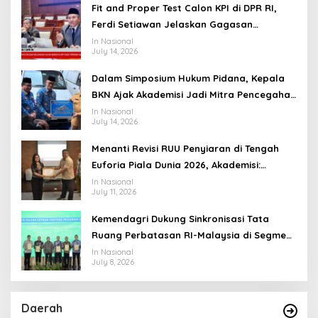
Fit and Proper Test Calon KPI di DPR RI,
Ferdi Setiawan Jelaskan Gagasan
Transformasi Menuju Ekosistem Penyiaran
In Nasional
July 14, 2026
yang Adaptif
Dalam Simposium Hukum Pidana, Kepala
BKN Ajak Akademisi Jadi Mitra Pencegahan
Tindak Pidana di Birokrasi
In Nasional
July 14, 2026
Menanti Revisi RUU Penyiaran di Tengah
Euforia Piala Dunia 2026, Akademisi:
Jangan Terus Jadi “Messi dan Ronaldo”
In Nasional
July 11, 2026
Legislasi
Kemendagri Dukung Sinkronisasi Tata
Ruang Perbatasan RI-Malaysia di Segmen
Sinapad-Sesai
In Nasional
July 8, 2026
Daerah