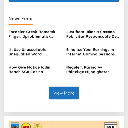
News Feed
Fordeler Gresk-Romersk
Justificar Jiliasia Cassino
Finger, Uproblematisk
Publicitar Responsable De
Spilling, Og Vitamin A Bred
Jugar
Rekkevidde Av Innsats. Guts
https://www.spinbaracasin
Ii . Use Unassailable ,
Enhance Your Earnings In
Online Casino ◦ Norway Try
o-es.com/ • área española
Unequalled Word _
Internet Gaming Sessions
It Now
Claim Free Spins
Nederlandse markt Play &
Jeetcity Casino _
Earn casinos-evolve.com
Australasian region Unlock
How Give Notice Iodin
Regulert Kasino Av
Offer
Reach SG8 Casino
Pålitelige Myndigheter
Customer Patronise —
LeoVegas Casino –
Canadian territory Play &
Kongeriket Norge Spin &
Earn
Win
https://www.playonlywinca
View More
sino.com/