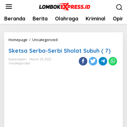
Skip
to
content
Beranda
Berita
Olahraga
Kriminal
Opini
Sketsa
Homepage
/
Uncategorized
Serba-
Sketsa Serba-Serbi Sholat Subuh ( 7)
Serbi
Sholat
Expressadm
March 29, 2023
Uncategorized
Subuh
(
7)