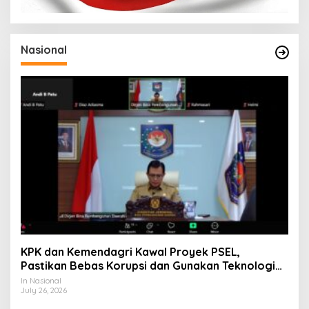
Nasional
KPK dan Kemendagri Kawal Proyek PSEL,
Pastikan Bebas Korupsi dan Gunakan Teknologi
Ramah Lingkungan
In Nasional
July 26, 2026