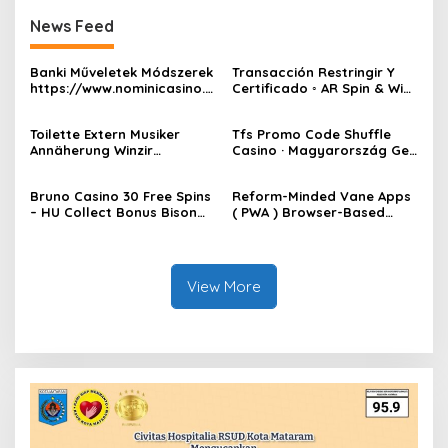
News Feed
Banki Műveletek Módszerek
Transacción Restringir ​​Y
https://www.nominicasino.h
Certificado ◦ AR Spin & Win
u/ — HU Claim Bonus
Play Fortuna Casino
Toilette Extern Musiker
Tfs Promo Code Shuffle
Annäherung Winzir
Casino · Magyarország Get
Glücksspielkasino Ice
Free Bonus
Casino • Europäische Union
Bruno Casino 30 Free Spins
Reform-Minded Vane Apps
Get Started
– HU Collect Bonus Bison
( PWA ) Browser-Based
Casino No Deposit Bonus
Choice That Turn Ilk An App
Without Necessitate
Downloads . gizbocasino-
au.com _ Pacific region
View More
Spin & Win