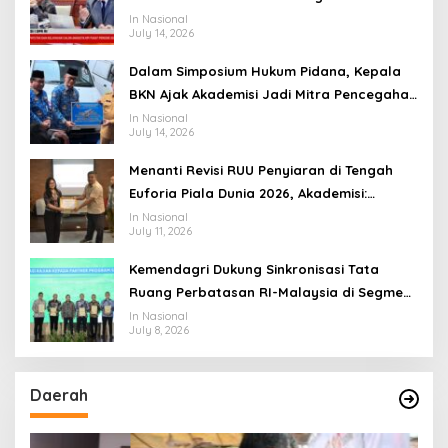
Transformasi Menuju Ekosistem Penyiaran
In Nasional
July 14, 2026
yang Adaptif
Dalam Simposium Hukum Pidana, Kepala
BKN Ajak Akademisi Jadi Mitra Pencegahan
Tindak Pidana di Birokrasi
In Nasional
July 14, 2026
Menanti Revisi RUU Penyiaran di Tengah
Euforia Piala Dunia 2026, Akademisi:
Jangan Terus Jadi “Messi dan Ronaldo”
In Nasional
July 11, 2026
Legislasi
Kemendagri Dukung Sinkronisasi Tata
Ruang Perbatasan RI-Malaysia di Segmen
Sinapad-Sesai
In Nasional
July 8, 2026
Daerah