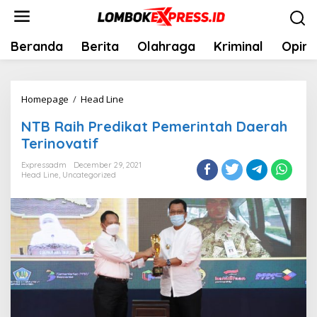
Skip
to
content
Beranda
Berita
Olahraga
Kriminal
Opini
NTB
Homepage
/
Head Line
Raih
NTB Raih Predikat Pemerintah Daerah
Predikat
Terinovatif
Pemerintah
Daerah
Expressadm
December 29, 2021
Head Line
,
Uncategorized
Terinovatif