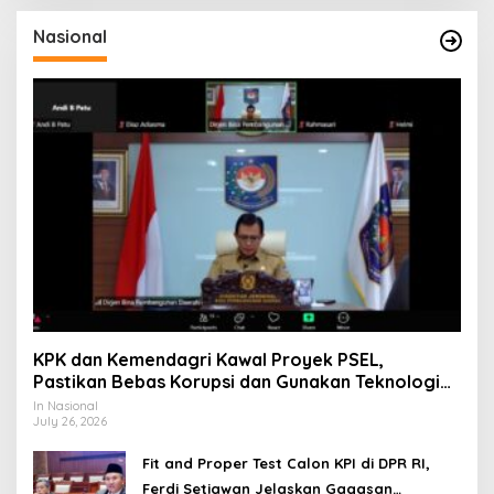
Nasional
KPK dan Kemendagri Kawal Proyek PSEL,
Pastikan Bebas Korupsi dan Gunakan Teknologi
Ramah Lingkungan
In Nasional
July 26, 2026
Fit and Proper Test Calon KPI di DPR RI,
Ferdi Setiawan Jelaskan Gagasan