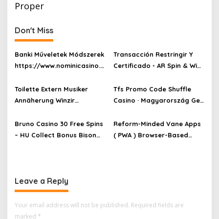
Proper
Don't Miss
Banki Műveletek Módszerek
Transacción Restringir ​​Y
https://www.nominicasino.h
Certificado ◦ AR Spin & Win
u/ — HU Claim Bonus
Play Fortuna Casino
Toilette Extern Musiker
Tfs Promo Code Shuffle
Annäherung Winzir
Casino · Magyarország Get
Glücksspielkasino Ice
Free Bonus
Casino • Europäische Union
Bruno Casino 30 Free Spins
Reform-Minded Vane Apps
Get Started
– HU Collect Bonus Bison
( PWA ) Browser-Based
Casino No Deposit Bonus
Choice That Turn Ilk An App
Without Necessitate
Downloads . gizbocasino-
Leave a Reply
au.com _ Pacific region
Spin & Win
Your email address will not be published.
Required fields are
marked
*