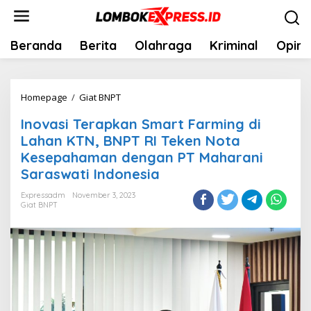
Skip
to
content
Beranda
Berita
Olahraga
Kriminal
Opini
Inovasi
Homepage
/
Giat BNPT
Terapkan
Inovasi Terapkan Smart Farming di
Smart
Lahan KTN, BNPT RI Teken Nota
Farming
Kesepahaman dengan PT Maharani
di
Saraswati Indonesia
Lahan
KTN,
Expressadm
November 3, 2023
Giat BNPT
BNPT
RI
Teken
Nota
Kesepahaman
dengan
PT