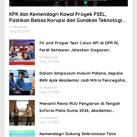
KPK dan Kemendagri Kawal Proyek PSEL,
Pastikan Bebas Korupsi dan Gunakan Teknologi
Ramah Lingkungan
In Nasional
July 26, 2026
Fit and Proper Test Calon KPI di DPR RI,
Ferdi Setiawan Jelaskan Gagasan
Transformasi Menuju Ekosistem Penyiaran
In Nasional
July 14, 2026
yang Adaptif
Dalam Simposium Hukum Pidana, Kepala
BKN Ajak Akademisi Jadi Mitra Pencegahan
Tindak Pidana di Birokrasi
In Nasional
July 14, 2026
Menanti Revisi RUU Penyiaran di Tengah
Euforia Piala Dunia 2026, Akademisi:
Jangan Terus Jadi “Messi dan Ronaldo”
In Nasional
July 11, 2026
Legislasi
Kemendagri Dukung Sinkronisasi Tata