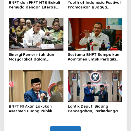
BNPT dan FKPT NTB Bekali
Youth of Indonesia Festival
Pemuda dengan Literasi
Promosikan Budaya
Kebangsaan di Era Digital
Indonesia
Sinergi Pemerintah dan
Sestama BNPT Sampaikan
Masyarakat dalam
Komitmen untuk Perbaiki
Pencegahan Terorisme,
Tata Kelola BMN
Ciptakan Situasi Keamanan
yang Semakin Baik
BNPT RI Akan Lakukan
Lantik Deputi Bidang
Asesmen Ruang Publik
Pencegahan, Perlindungan
untuk Pastikan Keamanan
dan Deradikalisasi, Kepala
Nataru
BNPT: Tingkatkan Upaya
Pencegahan