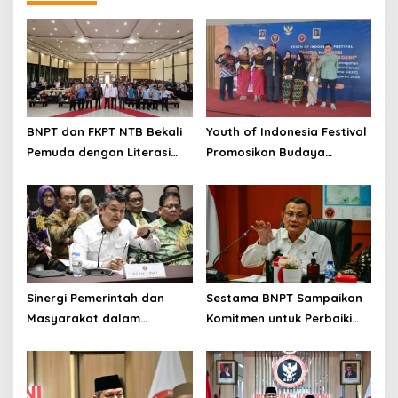
BNPT dan FKPT NTB Bekali
Youth of Indonesia Festival
Pemuda dengan Literasi
Promosikan Budaya
Kebangsaan di Era Digital
Indonesia
Sinergi Pemerintah dan
Sestama BNPT Sampaikan
Masyarakat dalam
Komitmen untuk Perbaiki
Pencegahan Terorisme,
Tata Kelola BMN
Ciptakan Situasi Keamanan
yang Semakin Baik