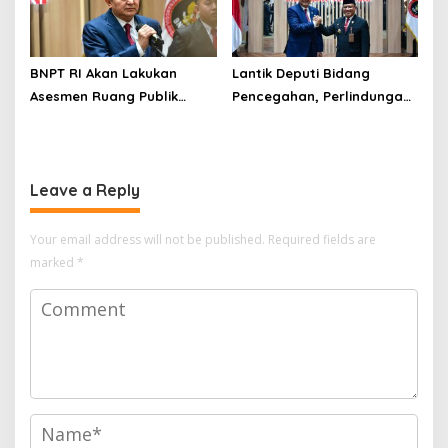
BNPT RI Akan Lakukan
Lantik Deputi Bidang
Asesmen Ruang Publik
Pencegahan, Perlindungan
untuk Pastikan Keamanan
dan Deradikalisasi, Kepala
Nataru
BNPT: Tingkatkan Upaya
Pencegahan
Leave a Reply
Your email address will not be published.
Required fields are
marked
*