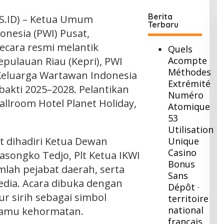
Berita
.ID) – Ketua Umum
Terbaru
nesia (PWI) Pusat,
ecara resmi melantik
Quels
pulauan Riau (Kepri), PWI
Acompte
Méthodes
Keluarga Wartawan Indonesia
Extrémité
bakti 2025–2028. Pelantikan
Numéro
llroom Hotel Planet Holiday,
Atomique
53
Utilisation
t dihadiri Ketua Dewan
Unique
Casino
songko Tedjo, Plt Ketua IKWI
Bonus
mlah pejabat daerah, serta
Sans
edia. Acara dibuka dengan
Dépôt ·
r sirih sebagai simbol
territoire
national
amu kehormatan.
français