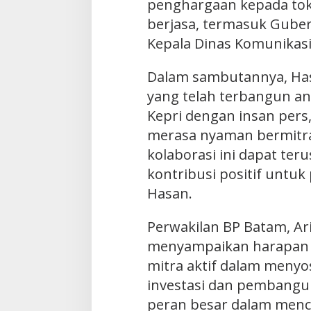
penghargaan kepada tok
berjasa, termasuk Gubern
Kepala Dinas Komunikasi
Dalam sambutannya, Has
yang telah terbangun an
Kepri dengan insan pers
merasa nyaman bermitra
kolaborasi ini dapat te
kontribusi positif untu
Hasan.
Perwakilan BP Batam, Aria
menyampaikan harapan a
mitra aktif dalam menyo
investasi dan pembangun
peran besar dalam menci