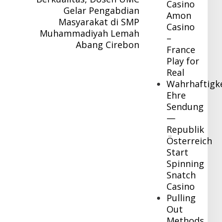
Casino
Gelar Pengabdian
Amon
Masyarakat di SMP
Casino
Muhammadiyah Lemah
–
Abang Cirebon
France
Play for
Real
Wahrhaftigk
Ehre
Sendung
—
Republik
Österreich
Start
Spinning
Snatch
Casino
Pulling
Out
Methods