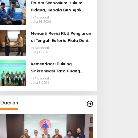
Ekosistem Penyiaran yang
Dalam Simposium Hukum
Adaptif
Pidana, Kepala BKN Ajak
Akademisi Jadi Mitra
In Nasional
July 14, 2026
Pencegahan Tindak Pidana di
Birokrasi
Menanti Revisi RUU Penyiaran
di Tengah Euforia Piala Dunia
2026, Akademisi: Jangan
In Nasional
July 11, 2026
Terus Jadi “Messi dan
Ronaldo” Legislasi
Kemendagri Dukung
Sinkronisasi Tata Ruang
Perbatasan RI-Malaysia di
In Nasional
July 8, 2026
Segmen Sinapad-Sesai
Daerah
asino