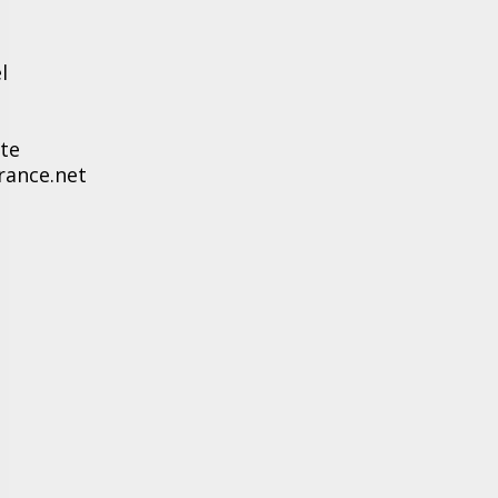
l
te
rance.net