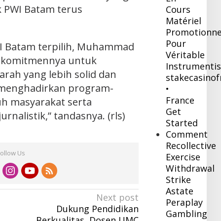
k PWI Batam terus
Cours
Matériel
Promotionne
Pour
WI Batam terpilih, Muhammad
Véritable
n komitmennya untuk
Instrumentis
rah yang lebih solid dan
stakecasinof
n menghadirkan program-
•
France
h masyarakat serta
Get
rnalistik,” tandasnya. (rls)
Started
Comment
Recollective
Follow Us
Exercise
Withdrawal
Strike
Astate
Next post
Peraplay
Dukung Pendidikan
Gambling
Berkualitas, Dosen UMC