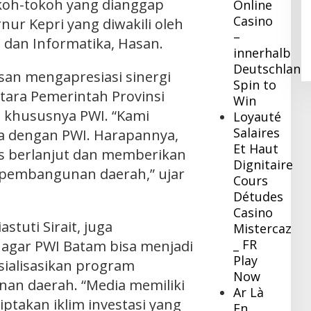
oh-tokoh yang dianggap
Online
Pj Bupati Inhil Sambangi BNPB,
Casino
ur Kepri yang diwakili oleh
Konsultasi Dana Hibah Rehabilitasi
–
dan Konstruksi Pascabencana
 dan Informatika, Hasan.
In Daerah
|
December 8, 2023
innerhalb
Deutschland
an mengapresiasi sinergi
Spin to
tara Pemerintah Provinsi
Win
, khususnya PWI. “Kami
Loyauté
Salaires
 dengan PWI. Harapannya,
Et Haut
rus berlanjut dan memberikan
Dignitaire
k pembangunan daerah,” ujar
Cours
Détudes
Casino
stuti Sirait, juga
Mistercaz
_ FR
gar PWI Batam bisa menjadi
Play
sialisasikan program
Now
an daerah. “Media memiliki
Ar Là
ptakan iklim investasi yang
En