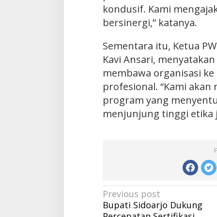
kondusif. Kami mengaja
bersinergi,” katanya.
Sementara itu, Ketua P
Kavi Ansari, menyataka
membawa organisasi ke a
profesional. “Kami aka
program yang menyentu
menjunjung tinggi etika ju
Post
Previous post
Bupati Sidoarjo Dukung
navigation
Percepatan Sertifikasi