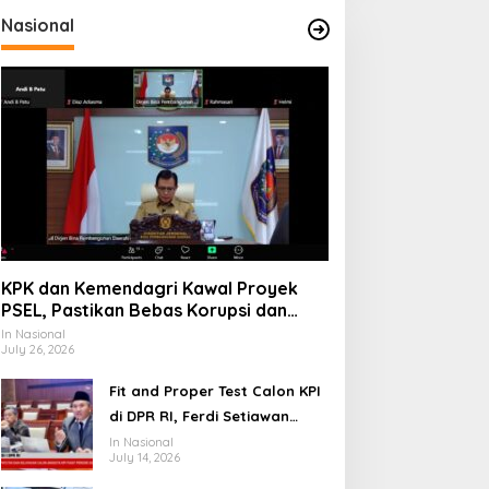
Nasional
KPK dan Kemendagri Kawal Proyek
PSEL, Pastikan Bebas Korupsi dan
Gunakan Teknologi Ramah
In Nasional
July 26, 2026
Lingkungan
Fit and Proper Test Calon KPI
di DPR RI, Ferdi Setiawan
Jelaskan Gagasan
In Nasional
July 14, 2026
Transformasi Menuju