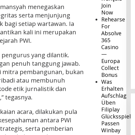
Join
lmansyah menegaskan
Now
gritas serta menjunjung
Rehearse
tik bagi setiap wartawan. Ia
For
ntikan kali ini merupakan
Absolve
ejarah PWI.
365
Casino
—
 pengurus yang dilantik.
Europa
ngan penuh tanggung jawab.
Collect
i mitra pembangunan, bukan
Bonus
pribadi atau membunuh
Was
ode etik jurnalistik dan
Erhalten
Aufschlag
,” tegasnya.
Üben
Filiplay
kaian acara, dilakukan pula
Glücksspielc
kesepahaman antara PWI
Passen
trategis, serta pemberian
Winbay