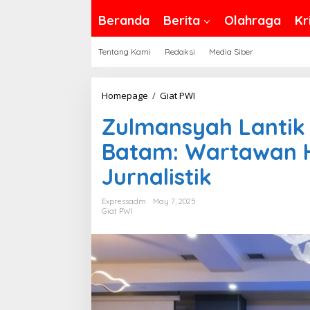
Beranda
Berita
Olahraga
Kr
Tentang Kami
Redaksi
Media Siber
Zulmansyah
Homepage
/
Giat PWI
Lantik
Zulmansyah Lantik
Pengurus
PWI
Batam: Wartawan H
Kepri
Jurnalistik
dan
Batam:
Expressadm
May 7, 2025
Wartawan
Giat PWI
Harus
Junjung
Kode
Etik
Jurnalistik