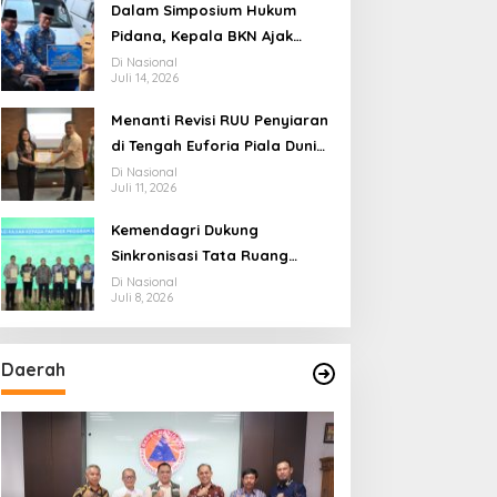
Ekosistem Penyiaran yang
Dalam Simposium Hukum
Adaptif
Pidana, Kepala BKN Ajak
Akademisi Jadi Mitra
Di Nasional
Juli 14, 2026
Pencegahan Tindak Pidana di
Birokrasi
Menanti Revisi RUU Penyiaran
di Tengah Euforia Piala Dunia
2026, Akademisi: Jangan
Di Nasional
Juli 11, 2026
Terus Jadi “Messi dan
Ronaldo” Legislasi
Kemendagri Dukung
Sinkronisasi Tata Ruang
Perbatasan RI-Malaysia di
Di Nasional
Juli 8, 2026
Segmen Sinapad-Sesai
Daerah