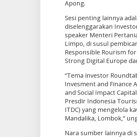
Apong.
Sesi penting lainnya ada
diselenggarakan Invest
speaker Menteri Pertania
Limpo, di susul pembica
Responsible Rourism for
Strong Digital Europe dar
“Tema investor Roundtab
Invesment and Finance A
and Social Impact Capita
Presdir Indonesia Touri
ITDC) yang mengelola k
Mandalika, Lombok,” un
Nara sumber lainnya di se