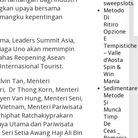
sweepslotsc
Pj Bupati Inhil Sambangi BNPB,
gkan upaya bersama
Metodo
Konsultasi Dana Hibah Rehabilitasi
emangku kepentingan
Di
dan Konstruksi Pascabencana
Di Daerah
|
Desember 8, 2023
Ritiro
Opzione
E
ema, Leaders Summit Asia,
Tempistiche
iaga Uno akan memimpin
– Valle
bahas Reopening Asean
d’Aosta
Internasional Tourist.
Spin &
Win
Alvin Tan, Menteri
Mania
Sedimentare
i, Dr Thong Korn, Menteri
Metode
yen Van Hung, Menteri Seni,
Și
 Vietnam, Menteri Pariwisata
Muncă
Phiphat Ratchakiyprakarn
Timp
aya Utama dan Pariwisata
De
Ceas _
Seri Setia Awang Haji Ali Bin
Romania