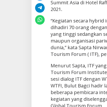
Summit Asia di Hotel Raf
2021.
“Kegiatan secara hybrid i
dihadiri 70 orang denga
yang tinggi sedangkan se
maupun organisasi pariw
dunia,” kata Sapta Nirw
Tourism Forum ( ITF), p
Menurut Sapta, ITF yang 
Tourism Forum Institute
sesi dialog ITF dengan W
WTFI, Bulut Bagci hadir 
beberapa pembicara inte
kegiatan yang diselengga
Global Tourism Forum