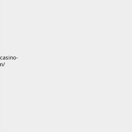
casino-
m/