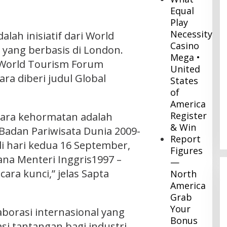
Equal
Play
Necessity
lah inisiatif dari World
Casino
 yang berbasis di London.
Mega •
 World Tourism Forum
United
ara diberi judul Global
States
of
America
Register
cara kehormatan adalah
& Win
adan Pariwisata Dunia 2009-
Report
 di hari kedua 16 September,
Figures
ana Menteri Inggris1997 –
—
ara kunci,” jelas Sapta
North
America
Grab
Your
borasi internasional yang
Bonus
i tantangan bagi industri