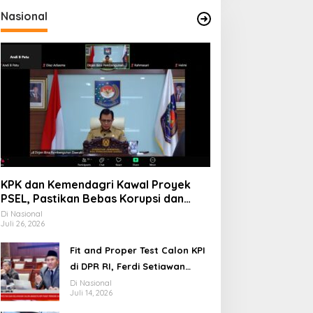
Nasional
KPK dan Kemendagri Kawal Proyek
PSEL, Pastikan Bebas Korupsi dan
Gunakan Teknologi Ramah
Di Nasional
Juli 26, 2026
Lingkungan
Fit and Proper Test Calon KPI
ág
di DPR RI, Ferdi Setiawan
Jelaskan Gagasan
Di Nasional
Juli 14, 2026
Transformasi Menuju