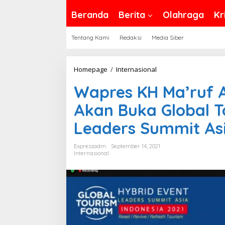
Beranda
Berita
Olahraga
Kr
Tentang Kami
Redaksi
Media Siber
Wapres
Homepage
/
Internasional
KH
Wapres KH Ma’ruf 
Ma'ruf
Amin
Akan Buka Global 
dan
Leaders Summit As
Wapres
Turki
Expressadm
September 14, 2021
Akan
Internasional
Buka
Global
Tourism
Forum
2021
Leaders