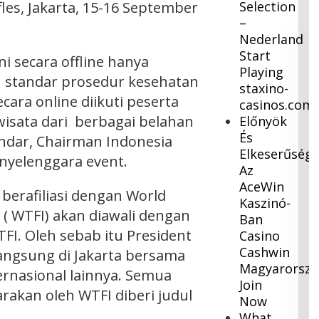
fles, Jakarta, 15-16 September
Selection
–
Nederland
Start
ni secara offline hanya
Playing
n standar prosedur kesehatan
staxino-
cara online diikuti peserta
casinos.com
isata dari berbagai belahan
Előnyök
És
andar, Chairman Indonesia
Elkeserűség
enyelenggara event.
Az
AceWin
berafiliasi dengan World
Kaszinó-
 ( WTFI) akan diawali dengan
Ban
TFI. Oleh sebab itu President
Casino
Cashwin
langsung di Jakarta bersama
Magyarorsz
rnasional lainnya. Semua
Join
rakan oleh WTFI diberi judul
Now
What