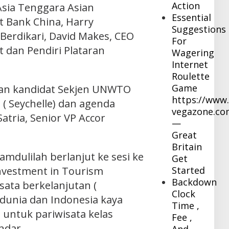
Action
Asia Tenggara Asian
Essential
t Bank China, Harry
Suggestions
Berdikari, David Makes, CEO
For
dan Pendiri Plataran
Wagering
Internet
Roulette
Game
tan kandidat Sekjen UNWTO
https://www.
( Seychelle) dan agenda
vegazone.co
Satria, Senior VP Accor
—
Great
Britain
amdulilah berlanjut ke sesi ke
Get
nvestment in Tourism
Started
Backdown
sata berkelanjutan (
Clock
 dunia dan Indonesia kaya
Time ,
untuk pariwisata kelas
Fee ,
ndar.
And