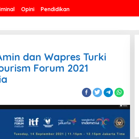
iminal
Opini
Pendidikan
Amin dan Wapres Turki
Tourism Forum 2021
ia