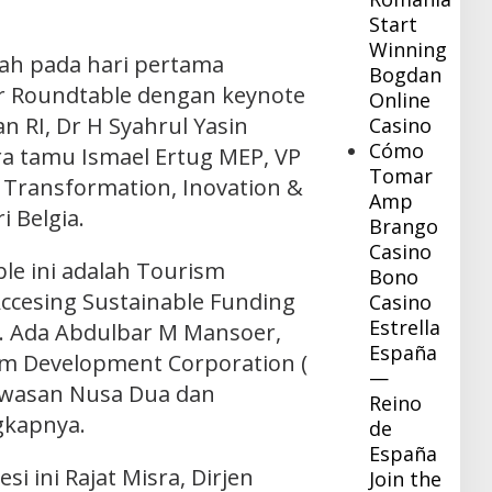
Start
Winning
lah pada hari pertama
Bogdan
or Roundtable dengan keynote
Online
n RI, Dr H Syahrul Yasin
Casino
Cómo
ra tamu Ismael Ertug MEP, VP
Tomar
 Transformation, Inovation &
Amp
i Belgia.
Brango
Casino
le ini adalah Tourism
Bono
ccesing Sustainable Funding
Casino
Estrella
l. Ada Abdulbar M Mansoer,
España
sm Development Corporation (
—
awasan Nusa Dua dan
Reino
gkapnya.
de
España
si ini Rajat Misra, Dirjen
Join the