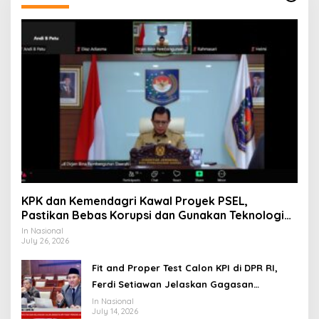
KPK dan Kemendagri Kawal Proyek PSEL,
Pastikan Bebas Korupsi dan Gunakan Teknologi
Ramah Lingkungan
In Nasional
July 26, 2026
Fit and Proper Test Calon KPI di DPR RI,
Ferdi Setiawan Jelaskan Gagasan
Transformasi Menuju Ekosistem Penyiaran
In Nasional
July 14, 2026
yang Adaptif