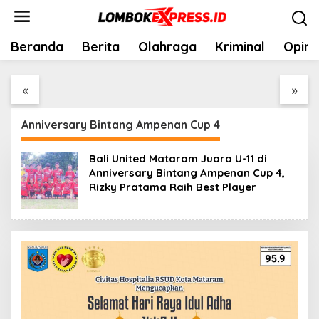
Skip
to
content
Beranda
Berita
Olahraga
Kriminal
Opini
Lucky888 Free 200 No
Arrange 22WIN Casino
Deposit Bonus
Pass Roving Back _ AU
starburstcasinonl.com
Win Big Today Indi 365
«
»
◦ NL Win Big Today
Casino
Anniversary Bintang Ampenan Cup 4
Bali United Mataram Juara U-11 di
Anniversary Bintang Ampenan Cup 4,
Rizky Pratama Raih Best Player