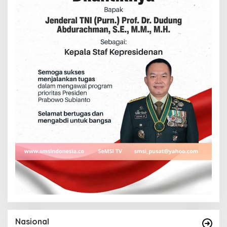
Nasional