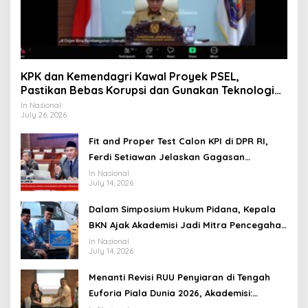
KPK dan Kemendagri Kawal Proyek PSEL,
Pastikan Bebas Korupsi dan Gunakan Teknologi
Ramah Lingkungan
In Nasional
July 26, 2026
Fit and Proper Test Calon KPI di DPR RI,
Ferdi Setiawan Jelaskan Gagasan
Transformasi Menuju Ekosistem Penyiaran
In Nasional
July 14, 2026
yang Adaptif
Dalam Simposium Hukum Pidana, Kepala
BKN Ajak Akademisi Jadi Mitra Pencegahan
Tindak Pidana di Birokrasi
In Nasional
July 14, 2026
Menanti Revisi RUU Penyiaran di Tengah
Euforia Piala Dunia 2026, Akademisi: