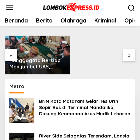
Skip
to
content
Beranda
Berita
Olahraga
Kriminal
Opini
Certificate And Certify
Consi
Astatine PoneClub
Of Th
Cassino 22 WIN Casino
Incen
• Philippine jurisdiction
Casino
Join the Action
& Ear
«
»
anggagata Bersiap
enyambut UAS,
etika Sebuah
ampung Menata Diri
Metro
BNN Kota Mataram Gelar Tes Urin
Sopir Bus di Terminal Mandalika,
Dukung Keamanan Arus Mudik Lebaran
River Side Selagalas Terendam, Lansia