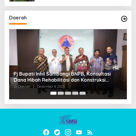
Daerah
Pj Bupati Inhil Sambangi BNPB, Konsultasi
S
Dana Hibah Rehabilitasi dan Konstruksi
G
Pascabencana
A
Di Daerah
|
Desember 8, 2023
Di