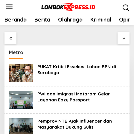
Lewati
ke
konten
Beranda
Berita
Olahraga
Kriminal
Opini
What Equal Play
Report Figures —
Necessity Casino
North America Grab
Mega • United States
Your Bonus
«
»
of America Register &
sweepslotscasino24.com
Win
Metro
PUKAT Kritisi Eksekusi Lahan BPN di
Surabaya
PWI dan Imigrasi Mataram Gelar
Layanan Eazy Passport
Pemprov NTB Ajak Influencer dan
Masyarakat Dukung Sulis