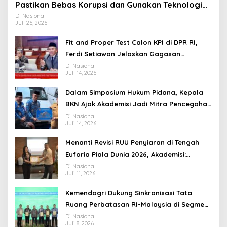
Pastikan Bebas Korupsi dan Gunakan Teknologi
Ramah Lingkungan
Di Nasional
Juli 26, 2026
Fit and Proper Test Calon KPI di DPR RI,
Ferdi Setiawan Jelaskan Gagasan
Transformasi Menuju Ekosistem Penyiaran
Di Nasional
Juli 14, 2026
yang Adaptif
Dalam Simposium Hukum Pidana, Kepala
BKN Ajak Akademisi Jadi Mitra Pencegahan
Tindak Pidana di Birokrasi
Di Nasional
Juli 14, 2026
Menanti Revisi RUU Penyiaran di Tengah
Euforia Piala Dunia 2026, Akademisi:
Jangan Terus Jadi “Messi dan Ronaldo”
Di Nasional
Juli 11, 2026
Legislasi
Kemendagri Dukung Sinkronisasi Tata
Ruang Perbatasan RI-Malaysia di Segmen
Sinapad-Sesai
Di Nasional
Juli 8, 2026