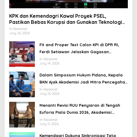
KPK dan Kemendagri Kawal Proyek PSEL,
Pastikan Bebas Korupsi dan Gunakan Teknologi
Ramah Lingkungan
In Nasional
July 26, 2026
Fit and Proper Test Calon KPI di DPR RI,
Ferdi Setiawan Jelaskan Gagasan
Transformasi Menuju Ekosistem Penyiaran
In Nasional
July 14, 2026
yang Adaptif
Dalam Simposium Hukum Pidana, Kepala
BKN Ajak Akademisi Jadi Mitra Pencegahan
Tindak Pidana di Birokrasi
In Nasional
July 14, 2026
Menanti Revisi RUU Penyiaran di Tengah
Euforia Piala Dunia 2026, Akademisi:
Jangan Terus Jadi “Messi dan Ronaldo”
In Nasional
July 11, 2026
Legislasi
Kemendagri Dukung Sinkronisasi Tata