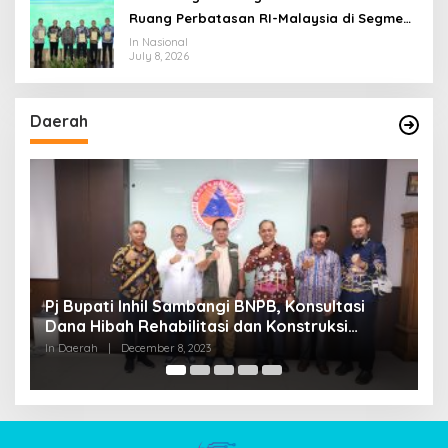
Ruang Perbatasan RI-Malaysia di Segmen
Sinapad-Sesai
In Nasional
July 8, 2026
Daerah
Pj Bupati Inhil Sambangi BNPB, Konsultasi
S
Dana Hibah Rehabilitasi dan Konstruksi
G
Pascabencana
A
In Daerah
|
December 8, 2023
In