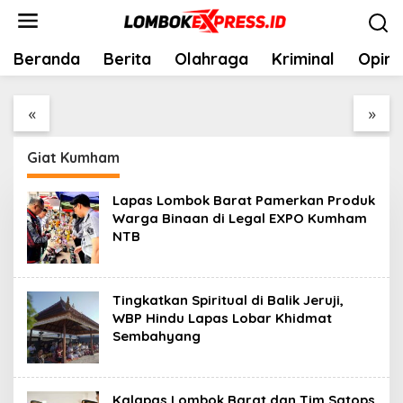
Skip
to
content
Beranda
Berita
Olahraga
Kriminal
Opini
5 $ Depozita V Spletni
Latest Cryptowins
Igralnici . slovenska
Casino Offers A Wide
regija Register & Win
Range Of Titles In
«
»
Milky Way Casino
Minutes. RSA Play Now
Casino
Casinosanalyzer
Giat Kumham
Lapas Lombok Barat Pamerkan Produk
Warga Binaan di Legal EXPO Kumham
NTB
Tingkatkan Spiritual di Balik Jeruji,
WBP Hindu Lapas Lobar Khidmat
Sembahyang
Kalapas Lombok Barat dan Tim Satops