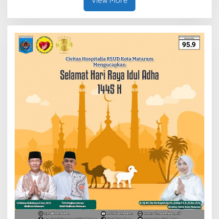
View More