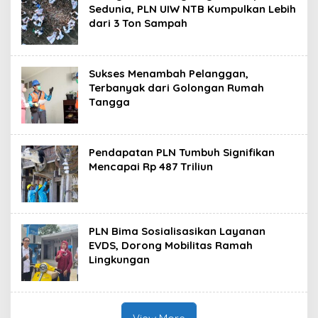
Sedunia, PLN UIW NTB Kumpulkan Lebih
dari 3 Ton Sampah
Sukses Menambah Pelanggan,
Terbanyak dari Golongan Rumah
Tangga
Pendapatan PLN Tumbuh Signifikan
Mencapai Rp 487 Triliun
PLN Bima Sosialisasikan Layanan
EVDS, Dorong Mobilitas Ramah
Lingkungan