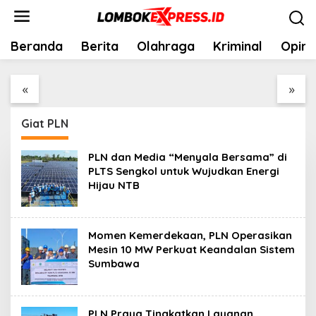
Skip
to
content
Beranda
Berita
Olahraga
Kriminal
Opini
Sack One Period Of
Saved Favorite Slots .
Play Peraplay
Hungary Play Instantly
Gambling Casino Plot
kaszino-bonusz-
«
»
Along My Wandering
hu.com
Device European
region Unlock Offer
Giat PLN
Casino Midnite
PLN dan Media “Menyala Bersama” di
PLTS Sengkol untuk Wujudkan Energi
Hijau NTB
Momen Kemerdekaan, PLN Operasikan
Mesin 10 MW Perkuat Keandalan Sistem
Sumbawa
PLN Praya Tingkatkan Layanan