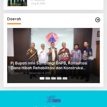
In Nasional
July 8, 2026
Daerah
Salurkan Bantuan ke Korban Banjir, Sekjen
Gerindra: Jangan Pikir Ini Berkaitan dengan
Agenda Politik
In Daerah
|
January 9, 2023