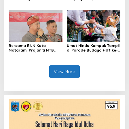
Komisaris MGPA, Mandalika
Malam dan Imbau Jam
Siap Perkuat Sport Tourism
Malam
Bersama BNN Kota
Umat Hindu Kompak Tampil
Mataram, Prajaniti NTB
di Parade Budaya HUT ke-
Ajak Masyarakat Berani
80 RI di Mataram
Tolak Narkoba
View More