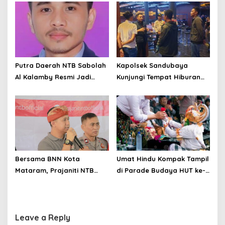
Menatap Pasar Dunia
Dukung Zona Integritas
Putra Daerah NTB Sabolah
Kapolsek Sandubaya
Al Kalamby Resmi Jadi
Kunjungi Tempat Hiburan
Komisaris MGPA, Mandalika
Malam dan Imbau Jam
Siap Perkuat Sport Tourism
Malam
Bersama BNN Kota
Umat Hindu Kompak Tampil
Mataram, Prajaniti NTB
di Parade Budaya HUT ke-
Ajak Masyarakat Berani
80 RI di Mataram
Tolak Narkoba
Leave a Reply