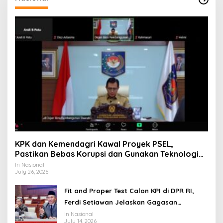
KPK dan Kemendagri Kawal Proyek PSEL,
Pastikan Bebas Korupsi dan Gunakan Teknologi
Ramah Lingkungan
In Nasional
July 26, 2026
Fit and Proper Test Calon KPI di DPR RI,
Ferdi Setiawan Jelaskan Gagasan
Transformasi Menuju Ekosistem Penyiaran
In Nasional
July 14, 2026