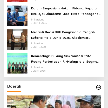
yang Adaptif
Dalam Simposium Hukum Pidana, Kepala
BKN Ajak Akademisi Jadi Mitra Pencegahan
Tindak Pidana di Birokrasi
In Nasional
July 14, 2026
Menanti Revisi RUU Penyiaran di Tengah
Euforia Piala Dunia 2026, Akademisi:
Jangan Terus Jadi “Messi dan Ronaldo”
In Nasional
July 11, 2026
Legislasi
Kemendagri Dukung Sinkronisasi Tata
Ruang Perbatasan RI-Malaysia di Segmen
Sinapad-Sesai
In Nasional
July 8, 2026
Daerah