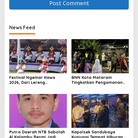
News Feed
Festival Ngemar Kawa
BNN Kota Mataram
2026, Dari Lereng
Tingkatkan Pengamanan
Batulanteh Kopi Sumbawa
dan Pelayanan Demi
Menatap Pasar Dunia
Dukung Zona Integritas
Putra Daerah NTB Sabolah
Kapolsek Sandubaya
Al Kalamby Resmi Jadi
Kunjungi Tempat Hiburan