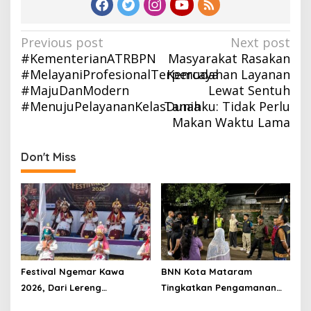
Post
Previous post
Next post
#KementerianATRBPN
Masyarakat Rasakan
navigation
#MelayaniProfesionalTerpercaya
Kemudahan Layanan
#MajuDanModern
Lewat Sentuh
#MenujuPelayananKelasDunia
Tanahku: Tidak Perlu
Makan Waktu Lama
Don't Miss
Festival Ngemar Kawa
BNN Kota Mataram
2026, Dari Lereng
Tingkatkan Pengamanan
Batulanteh Kopi Sumbawa
dan Pelayanan Demi