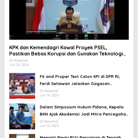
KPK dan Kemendagri Kawal Proyek PSEL,
Pastikan Bebas Korupsi dan Gunakan Teknologi
Ramah Lingkungan
Di Nasional
Juli 26, 2026
Fit and Proper Test Calon KPI di DPR RI,
Ferdi Setiawan Jelaskan Gagasan
Transformasi Menuju Ekosistem Penyiaran
Di Nasional
Juli 14, 2026
yang Adaptif
Dalam Simposium Hukum Pidana, Kepala
BKN Ajak Akademisi Jadi Mitra Pencegahan
Tindak Pidana di Birokrasi
Di Nasional
Juli 14, 2026
Menanti Revisi RUU Penyiaran di Tengah