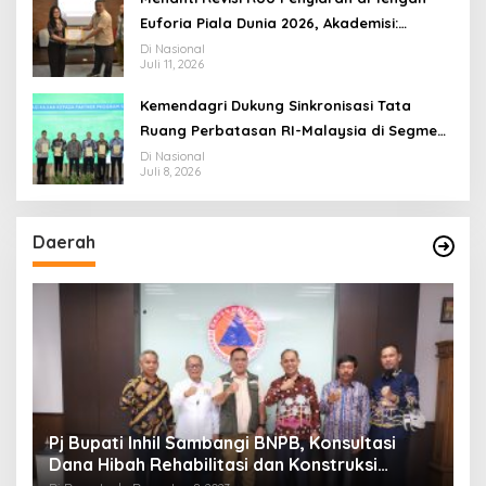
Euforia Piala Dunia 2026, Akademisi:
Jangan Terus Jadi “Messi dan Ronaldo”
Di Nasional
Juli 11, 2026
Legislasi
Kemendagri Dukung Sinkronisasi Tata
Ruang Perbatasan RI-Malaysia di Segmen
Sinapad-Sesai
Di Nasional
Juli 8, 2026
Daerah
Pj Bupati Inhil Sambangi BNPB, Konsultasi
S
Dana Hibah Rehabilitasi dan Konstruksi
G
Pascabencana
A