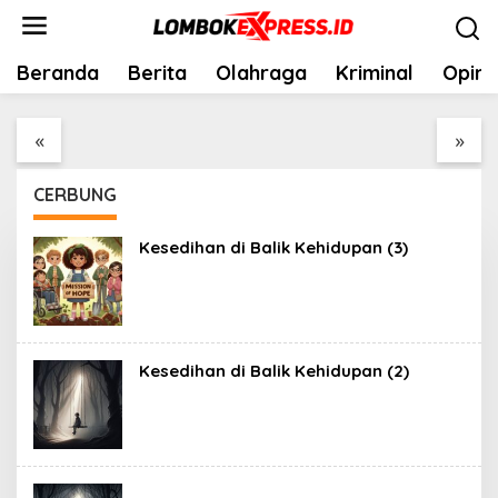
Skip
to
content
Beranda
Berita
Olahraga
Kriminal
Opini
Lucky888 Free 200 No
Arrange 22WIN Casino
Deposit Bonus
Pass Roving Back _ AU
starburstcasinonl.com
Win Big Today Indi 365
«
»
◦ NL Win Big Today
Casino
CERBUNG
Kesedihan di Balik Kehidupan (3)
Kesedihan di Balik Kehidupan (2)