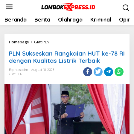
Skip
to
content
Beranda
Berita
Olahraga
Kriminal
Opini
PLN
Homepage
/
Giat PLN
Sukseskan
PLN Sukseskan Rangkaian HUT ke-78 RI
Rangkaian
dengan Kualitas Listrik Terbaik
HUT
ke-
Expressadm
August 18, 2023
Giat PLN
78
RI
dengan
Kualitas
Listrik
Terbaik