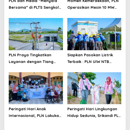
PLN dan Media “Menyala
Momen Kemerdekaan, PLN
Bersama” di PLTS Sengkol
Operasikan Mesin 10 MW
untuk Wujudkan Energi
Perkuat Keandalan Sistem
Hijau NTB
Sumbawa
PLN Praya Tingkatkan
Siapkan Pasokan Listrik
Layanan dengan Tiang
Terbaik : PLN UIW NTB
Beton
_Ready for_ MXGP 2024
Peringati Hari Anak
Peringati Hari Lingkungan
Internasional, PLN Lakukan
Hidup Sedunia, Srikandi PLN
Survei Kelayakan Program
dan Komunitas Peduli
TJSL Pendidikan di Lombok
Lingkungan Berjibaku