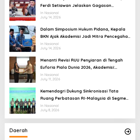
Ferdi Setiawan Jelaskan Gagasan
Transformasi Menuju Ekosistem Penyiaran
In Nasional
July 14, 2026
yang Adaptif
Dalam Simposium Hukum Pidana, Kepala
BKN Ajak Akademisi Jadi Mitra Pencegahan
Tindak Pidana di Birokrasi
In Nasional
July 14, 2026
Menanti Revisi RUU Penyiaran di Tengah
Euforia Piala Dunia 2026, Akademisi:
Jangan Terus Jadi “Messi dan Ronaldo”
In Nasional
July 11, 2026
Legislasi
Kemendagri Dukung Sinkronisasi Tata
Ruang Perbatasan RI-Malaysia di Segmen
Sinapad-Sesai
In Nasional
July 8, 2026
Daerah