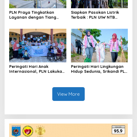
PLN Praya Tingkatkan
Siapkan Pasokan Listrik
Layanan dengan Tiang
Terbaik : PLN UIW NTB
Beton
_Ready for_ MXGP 2024
Peringati Hari Anak
Peringati Hari Lingkungan
Internasional, PLN Lakukan
Hidup Sedunia, Srikandi PLN
Survei Kelayakan Program
dan Komunitas Peduli
TJSL Pendidikan di Lombok
Lingkungan Berjibaku
Kumpulkan Sampah
View More