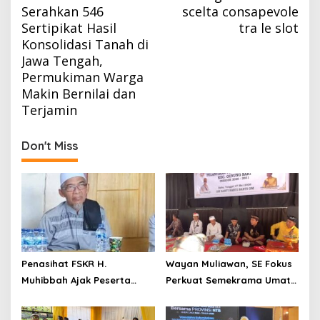
Serahkan 546
scelta consapevole
Sertipikat Hasil
tra le slot
Konsolidasi Tanah di
Jawa Tengah,
Permukiman Warga
Makin Bernilai dan
Terjamin
Don't Miss
Penasihat FSKR H.
Wayan Muliawan, SE Fokus
Muhibbah Ajak Peserta
Perkuat Semekrama Umat
Safari Dakwah Tunjukkan
Hindu
Kekompakan Menuju