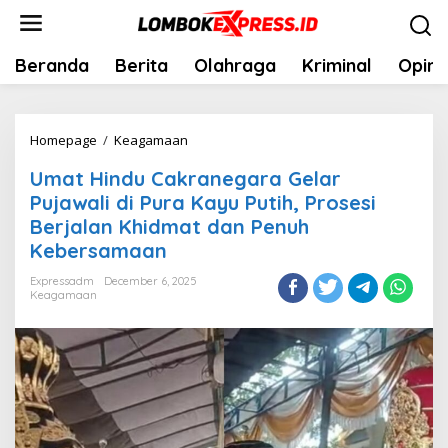
Skip
to
content
Beranda
Berita
Olahraga
Kriminal
Opini
Umat
Homepage
/
Keagamaan
Hindu
Umat Hindu Cakranegara Gelar
Cakranegara
Pujawali di Pura Kayu Putih, Prosesi
Gelar
Berjalan Khidmat dan Penuh
Pujawali
Kebersamaan
di
Pura
Expressadm
December 6, 2025
Keagamaan
Kayu
Putih,
Prosesi
Berjalan
Khidmat
dan
Penuh