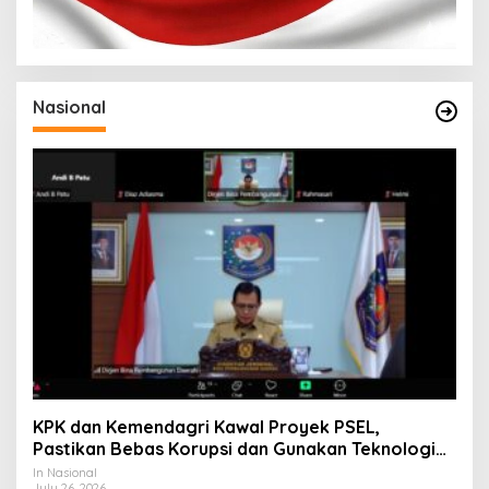
Nasional
KPK dan Kemendagri Kawal Proyek PSEL,
Pastikan Bebas Korupsi dan Gunakan Teknologi
Ramah Lingkungan
In Nasional
July 26, 2026