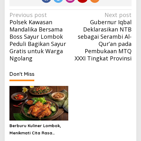
Post
Previous post
Next post
Polsek Kawasan
Gubernur Iqbal
navigation
Mandalika Bersama
Deklarasikan NTB
Boss Sayur Lombok
sebagai Serambi Al-
Peduli Bagikan Sayur
Qur’an pada
Gratis untuk Warga
Pembukaan MTQ
Ngolang
XXXI Tingkat Provinsi
Don't Miss
Berburu Kuliner Lombok,
Menikmati Cita Rasa
Autentik dari Pulau Seribu