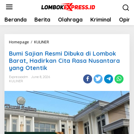
Skip
to
content
Beranda
Berita
Olahraga
Kriminal
Opini
Bumi
Homepage
/
KULINER
Sajian
Bumi Sajian Resmi Dibuka di Lombok
Resmi
Barat, Hadirkan Cita Rasa Nusantara
Dibuka
yang Otentik
di
Lombok
Expressadm
June 8, 2026
KULINER
Barat,
Hadirkan
Cita
Rasa
Nusantara
yang
Otentik