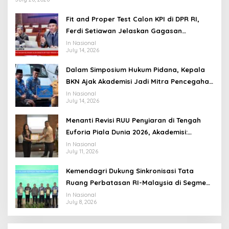
Fit and Proper Test Calon KPI di DPR RI,
Ferdi Setiawan Jelaskan Gagasan
Transformasi Menuju Ekosistem Penyiaran
In Nasional
July 14, 2026
yang Adaptif
Dalam Simposium Hukum Pidana, Kepala
BKN Ajak Akademisi Jadi Mitra Pencegahan
Tindak Pidana di Birokrasi
In Nasional
July 14, 2026
Menanti Revisi RUU Penyiaran di Tengah
Euforia Piala Dunia 2026, Akademisi:
Jangan Terus Jadi “Messi dan Ronaldo”
In Nasional
July 11, 2026
Legislasi
Kemendagri Dukung Sinkronisasi Tata
Ruang Perbatasan RI-Malaysia di Segmen
Sinapad-Sesai
In Nasional
July 8, 2026