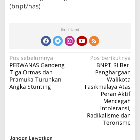
(bnpt/has)
Ikuti Kami
Navigasi
Pos sebelumnya
Pos berikutnya
PERWANAS Gandeng
BNPT RI Beri
pos
Tiga Ormas dan
Penghargaan
Pramuka Turunkan
Walikota
Angka Stunting
Tasikmalaya Atas
Peran Aktif
Mencegah
Intoleransi,
Radikalisme dan
Terorisme
Jangan Lewatkan