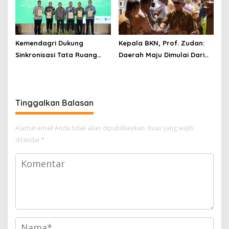
Legislasi
Kemendagri Dukung
Kepala BKN, Prof. Zudan:
Sinkronisasi Tata Ruang
Daerah Maju Dimulai Dari
Perbatasan RI-Malaysia di
ASN Bertalenta
Segmen Sinapad-Sesai
Tinggalkan Balasan
Alamat email Anda tidak akan dipublikasikan.
Ruas yang wajib
ditandai
*