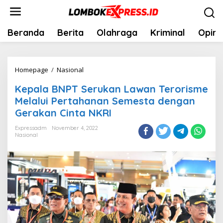
Lewati
ke
konten
Beranda
Berita
Olahraga
Kriminal
Opini
Kepala
Homepage
/
Nasional
BNPT
Kepala BNPT Serukan Lawan Terorisme
Serukan
Melalui Pertahanan Semesta dengan
Lawan
Gerakan Cinta NKRI
Terorisme
Melalui
Expressadm
November 4, 2022
Nasional
Pertahanan
Semesta
dengan
Gerakan
Cinta
NKRI