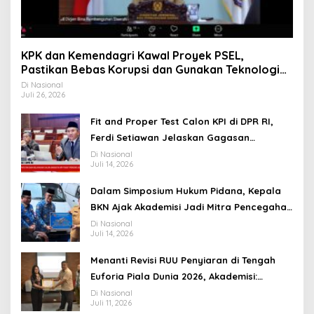
KPK dan Kemendagri Kawal Proyek PSEL,
Pastikan Bebas Korupsi dan Gunakan Teknologi
Ramah Lingkungan
Di Nasional
Juli 26, 2026
Fit and Proper Test Calon KPI di DPR RI,
Ferdi Setiawan Jelaskan Gagasan
Transformasi Menuju Ekosistem Penyiaran
Di Nasional
Juli 14, 2026
yang Adaptif
Dalam Simposium Hukum Pidana, Kepala
BKN Ajak Akademisi Jadi Mitra Pencegahan
Tindak Pidana di Birokrasi
Di Nasional
Juli 14, 2026
Menanti Revisi RUU Penyiaran di Tengah
Euforia Piala Dunia 2026, Akademisi:
Jangan Terus Jadi “Messi dan Ronaldo”
Di Nasional
Juli 11, 2026
Legislasi