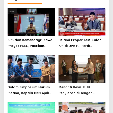
KPK dan Kemendagri Kawal
Fit and Proper Test Calon
Proyek PSEL, Pastikan
KPI di DPR RI, Ferdi
Bebas Korupsi dan
Setiawan Jelaskan
Gunakan Teknologi Ramah
Gagasan Transformasi
Lingkungan
Menuju Ekosistem
Penyiaran yang Adaptif
Dalam Simposium Hukum
Menanti Revisi RUU
Pidana, Kepala BKN Ajak
Penyiaran di Tengah
Akademisi Jadi Mitra
Euforia Piala Dunia 2026,
Pencegahan Tindak Pidana
Akademisi: Jangan Terus
di Birokrasi
Jadi “Messi dan Ronaldo”