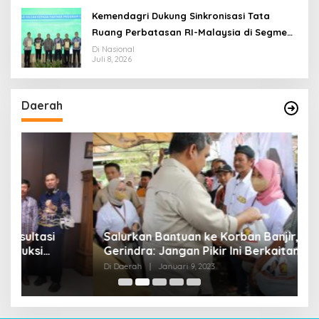
Kemendagri Dukung Sinkronisasi Tata
Ruang Perbatasan RI-Malaysia di Segmen
Sinapad-Sesai
Di Nasional
Juli 8, 2026
Daerah
Salurkan Bantuan ke Korban Banjir, Sekjen
P
Gerindra: Jangan Pikir Ini Berkaitan dengan
N
Agenda Politik
P
Di Daerah
|
Januari 9, 2023
Di