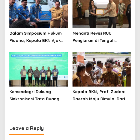
Lingkungan
Menuju Ekosistem
Penyiaran yang Adaptif
Dalam Simposium Hukum
Menanti Revisi RUU
Pidana, Kepala BKN Ajak
Penyiaran di Tengah
Akademisi Jadi Mitra
Euforia Piala Dunia 2026,
Pencegahan Tindak Pidana
Akademisi: Jangan Terus
di Birokrasi
Jadi “Messi dan Ronaldo”
Legislasi
Kemendagri Dukung
Kepala BKN, Prof. Zudan:
Sinkronisasi Tata Ruang
Daerah Maju Dimulai Dari
Perbatasan RI-Malaysia di
ASN Bertalenta
Segmen Sinapad-Sesai
Leave a Reply