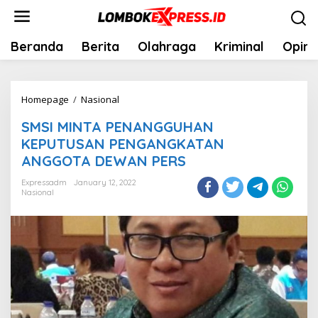
Skip
to
content
Beranda
Berita
Olahraga
Kriminal
Opini
SMSI
Homepage
/
Nasional
MINTA
SMSI MINTA PENANGGUHAN
PENANGGUHAN
KEPUTUSAN PENGANGKATAN
KEPUTUSAN
ANGGOTA DEWAN PERS
PENGANGKATAN
ANGGOTA
Expressadm
January 12, 2022
Nasional
DEWAN
PERS