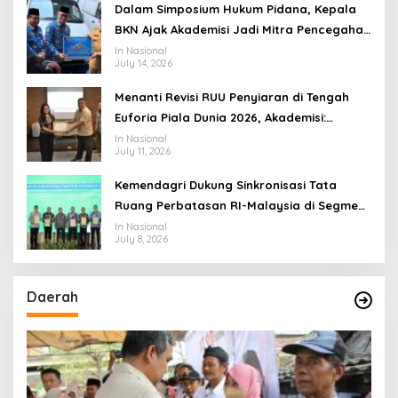
Dalam Simposium Hukum Pidana, Kepala
BKN Ajak Akademisi Jadi Mitra Pencegahan
Tindak Pidana di Birokrasi
In Nasional
July 14, 2026
Menanti Revisi RUU Penyiaran di Tengah
Euforia Piala Dunia 2026, Akademisi:
Jangan Terus Jadi “Messi dan Ronaldo”
In Nasional
July 11, 2026
Legislasi
Kemendagri Dukung Sinkronisasi Tata
Ruang Perbatasan RI-Malaysia di Segmen
Sinapad-Sesai
In Nasional
July 8, 2026
Daerah