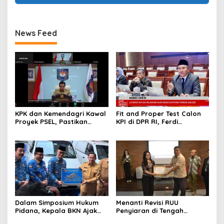
News Feed
KPK dan Kemendagri Kawal
Fit and Proper Test Calon
Proyek PSEL, Pastikan
KPI di DPR RI, Ferdi
Bebas Korupsi dan
Setiawan Jelaskan
Gunakan Teknologi Ramah
Gagasan Transformasi
Lingkungan
Menuju Ekosistem
Penyiaran yang Adaptif
Dalam Simposium Hukum
Menanti Revisi RUU
Pidana, Kepala BKN Ajak
Penyiaran di Tengah
Akademisi Jadi Mitra
Euforia Piala Dunia 2026,