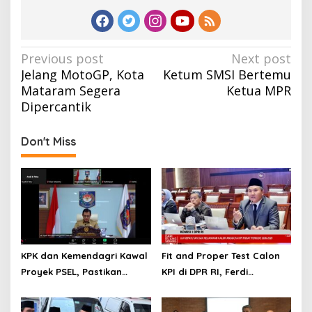
Post
Previous post
Next post
Jelang MotoGP, Kota
Ketum SMSI Bertemu
navigation
Mataram Segera
Ketua MPR
Dipercantik
Don't Miss
KPK dan Kemendagri Kawal
Fit and Proper Test Calon
Proyek PSEL, Pastikan
KPI di DPR RI, Ferdi
Bebas Korupsi dan
Setiawan Jelaskan
Gunakan Teknologi Ramah
Gagasan Transformasi