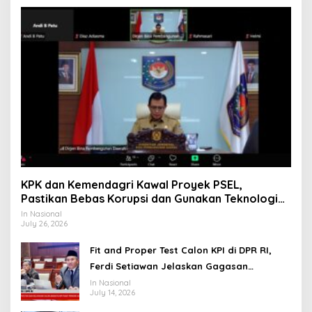
KPK dan Kemendagri Kawal Proyek PSEL,
Pastikan Bebas Korupsi dan Gunakan Teknologi
Ramah Lingkungan
In Nasional
July 26, 2026
Fit and Proper Test Calon KPI di DPR RI,
Ferdi Setiawan Jelaskan Gagasan
Transformasi Menuju Ekosistem Penyiaran
In Nasional
July 14, 2026
yang Adaptif