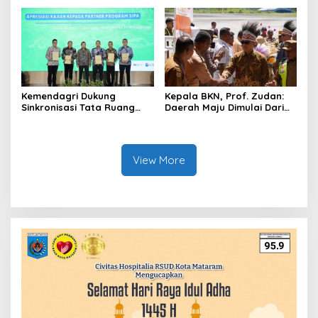
Pencegahan Tindak Pidana
Akademisi: Jangan Terus
di Birokrasi
Jadi “Messi dan Ronaldo”
Legislasi
Kemendagri Dukung
Kepala BKN, Prof. Zudan:
Sinkronisasi Tata Ruang
Daerah Maju Dimulai Dari
Perbatasan RI-Malaysia di
ASN Bertalenta
Segmen Sinapad-Sesai
View More