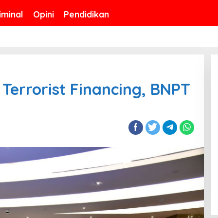
iminal
Opini
Pendidikan
 Terrorist Financing, BNPT