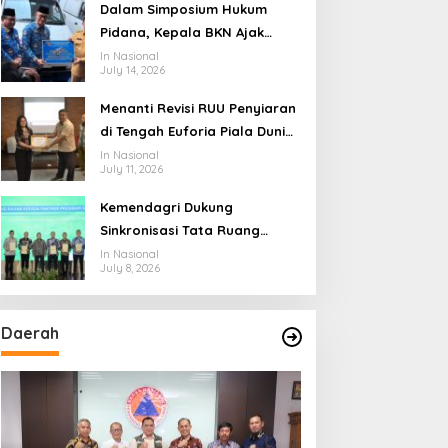
Ekosistem Penyiaran yang
Dalam Simposium Hukum
Adaptif
Pidana, Kepala BKN Ajak
Akademisi Jadi Mitra
In Nasional
July 14, 2026
Pencegahan Tindak Pidana di
Birokrasi
Menanti Revisi RUU Penyiaran
di Tengah Euforia Piala Dunia
2026, Akademisi: Jangan
In Nasional
July 11, 2026
Terus Jadi “Messi dan
Ronaldo” Legislasi
Kemendagri Dukung
Sinkronisasi Tata Ruang
Perbatasan RI-Malaysia di
In Nasional
July 8, 2026
Segmen Sinapad-Sesai
Daerah