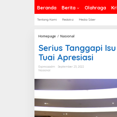
Beranda
Berita
Olahraga
Kr
Tentang Kami
Redaksi
Media Siber
Serius
Homepage
/
Nasional
Tanggapi
Serius Tanggapi Isu
Isu
Terrorist
Tuai Apresiasi
Financing,
BNPT
Expressadm
September 23, 2022
Nasional
Tuai
Apresiasi