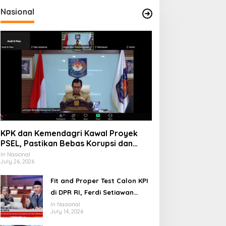
Nasional
KPK dan Kemendagri Kawal Proyek
PSEL, Pastikan Bebas Korupsi dan
Gunakan Teknologi Ramah
In Nasional
July 26, 2026
Lingkungan
Fit and Proper Test Calon KPI
di DPR RI, Ferdi Setiawan
Jelaskan Gagasan
In Nasional
July 14, 2026
Transformasi Menuju