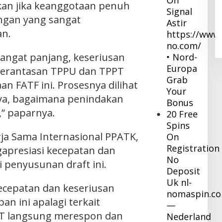
On
an jika keanggotaan penuh
Pj Bupati Inhil Sambangi BNPB,
Signal
ngan yang sangat
Konsultasi Dana Hibah Rehabilitasi
Astir
dan Konstruksi Pascabencana
In Daerah
|
December 8, 2023
n.
https://www.
no.com/
sangat panjang, keseriusan
• Nord-
Europa
mberantasan TPPU dan TPPT
Grab
an FATF ini. Prosesnya dilihat
Your
ya, bagaimana penindakan
Bonus
” paparnya.
20 Free
Spins
rja Sama Internasional PPATK,
On
Registration
apresiasi kecepatan dan
No
 penyusunan draft ini.
Deposit
Uk nl-
ecepatan dan keseriusan
nomaspin.c
 ini apalagi terkait
—
NPT langsung merespon dan
Nederland