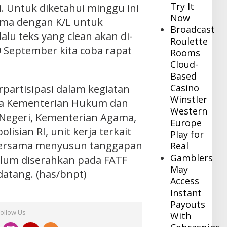
Try It
. Untuk diketahui minggu ini
Now
ama dengan K/L untuk
Broadcast
lu teks yang clean akan di-
Roulette
 September kita coba rapat
Rooms
Cloud-
Based
Casino
rpartisipasi dalam kegiatan
Winstler
nya Kementerian Hukum dan
Western
Negeri, Kementerian Agama,
Europe
olisian RI, unit kerja terkait
Play for
 bersama menyusun tanggapan
Real
Gamblers
lum diserahkan pada FATF
May
atang. (has/bnpt)
Access
Instant
Payouts
Follow Us
With