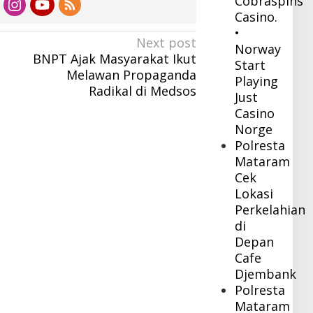
Cobraspins
Casino.
•
Next post
Norway
BNPT Ajak Masyarakat Ikut
Start
Melawan Propaganda
Playing
Radikal di Medsos
Just
Casino
Norge
Polresta
Mataram
Cek
Lokasi
Perkelahian
di
Depan
Cafe
Djembank
Polresta
Mataram