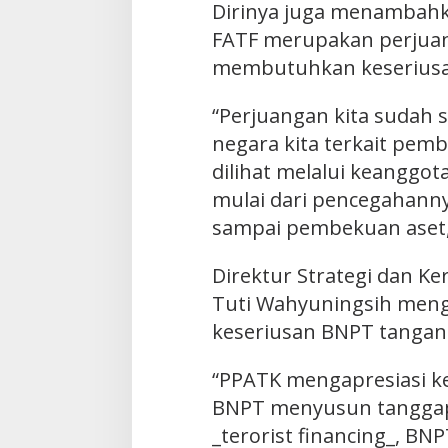
Dirinya juga menambahk
FATF merupakan perjua
membutuhkan keseriusa
“Perjuangan kita sudah 
negara kita terkait pe
dilihat melalui keanggota
mulai dari pencegahann
sampai pembekuan aset,
Direktur Strategi dan Ke
Tuti Wahyuningsih meng
keseriusan BNPT tangani
“PPATK mengapresiasi k
BNPT menyusun tanggapan
_terorist financing_, B