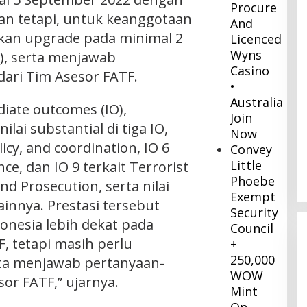
Procure
kan tetapi, untuk keanggotaan
And
kan upgrade pada minimal 2
Licenced
Wyns
), serta menjawab
Casino
ari Tim Asesor FATF.
•
Australia
iate outcomes (IO),
Join
ai substantial di tiga IO,
Now
olicy, and coordination, IO 6
Convey
Little
ence, dan IO 9 terkait Terrorist
Phoebe
nd Prosecution, serta nilai
Exempt
ainnya. Prestasi tersebut
Security
nesia lebih dekat pada
Council
 tetapi masih perlu
+
250,000
ta menjawab pertanyaan-
WOW
or FATF,” ujarnya.
Mint