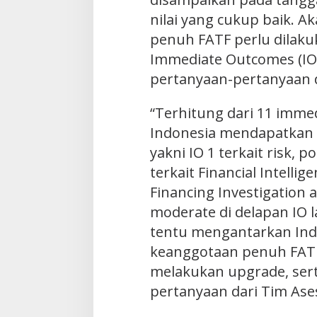
nilai yang cukup baik. A
penuh FATF perlu dilaku
Immediate Outcomes (IO
pertanyaan-pertanyaan d
“Terhitung dari 11 immed
Indonesia mendapatkan nil
yakni IO 1 terkait risk, p
terkait Financial Intellig
Financing Investigation a
moderate di delapan IO l
tentu mengantarkan Indo
keanggotaan penuh FATF,
melakukan upgrade, ser
pertanyaan dari Tim Ases