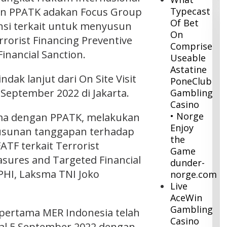
an PPATK adakan Focus Group
Typecast
Of Bet
nsi terkait untuk menyusun
On
rrorist Financing Preventive
Comprise
inancial Sanction.
Useable
Astatine
dak lanjut dari On Site Visit
PoneClub
22 September 2022 di Jakarta.
Gambling
Casino
• Norge
ama dengan PPATK, melakukan
Enjoy
usunan tanggapan terhadap
the
TF terkait Terrorist
Game
asures and Targeted Financial
dunder-
 PHI, Laksma TNI Joko
norge.com
Live
AceWin
Gambling
_pertama MER Indonesia telah
Casino
al 5 September 2022 dengan