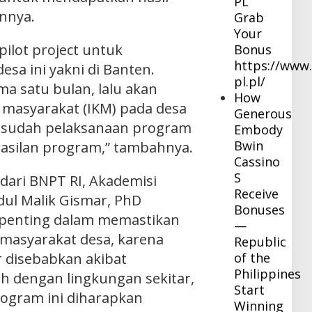
PL
nnya.
Grab
Your
ilot project untuk
Bonus
https://www.
esa ini yakni di Banten.
pl.pl/
ma satu bulan, lalu akan
How
 masyarakat (IKM) pada desa
Generous
esudah pelaksanaan program
Embody
Bwin
hasilan program,” tambahnya.
Cassino
S
ari BNPT RI, Akademisi
Receive
dul Malik Gismar, PhD
Bonuses
 penting dalam memastikan
—
masyarakat desa, karena
Republic
of the
or disebabkan akibat
Philippines
h dengan lingkungan sekitar,
Start
rogram ini diharapkan
Winning