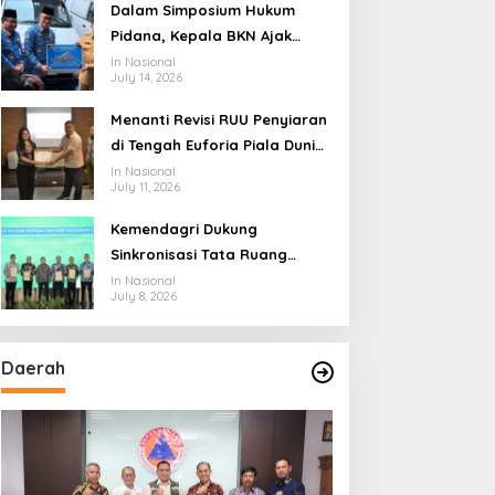
Ekosistem Penyiaran yang
Dalam Simposium Hukum
Adaptif
Pidana, Kepala BKN Ajak
Akademisi Jadi Mitra
In Nasional
July 14, 2026
Pencegahan Tindak Pidana di
Birokrasi
Menanti Revisi RUU Penyiaran
di Tengah Euforia Piala Dunia
2026, Akademisi: Jangan
In Nasional
July 11, 2026
Terus Jadi “Messi dan
Ronaldo” Legislasi
Kemendagri Dukung
Sinkronisasi Tata Ruang
Perbatasan RI-Malaysia di
In Nasional
July 8, 2026
Segmen Sinapad-Sesai
Daerah