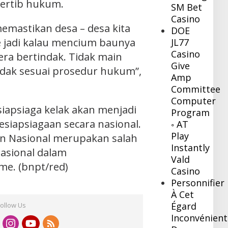
tertib hukum.
SM Bet
Casino
emastikan desa – desa kita
DOE
me jadi kalau mencium baunya
JL77
Casino
ra bertindak. Tidak main
Give
indak sesuai prosedur hukum”,
Amp
Committee
Computer
siapsiaga kelak akan menjadi
Program
esiapsiagaan secara nasional.
◦ AT
Play
an Nasional merupakan salah
Instantly
nasional dalam
Vald
me. (bnpt/red)
Casino
Personnifier
À Cet
Égard
Follow Us
Inconvénient