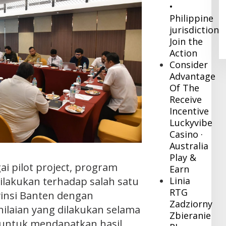
•
Pj Bupati Inhil Sambangi BNPB,
Philippine
Konsultasi Dana Hibah Rehabilitasi
jurisdiction
dan Konstruksi Pascabencana
In Daerah
|
December 8, 2023
Join the
Action
Consider
Advantage
Of The
Receive
Incentive
Luckyvibe
Casino ·
Australia
Play &
i pilot project, program
Earn
Linia
dilakukan terhadap salah satu
RTG
vinsi Banten dengan
Zadziorny
ilaian yang dilakukan selama
Zbieranie
 untuk mendapatkan hasil