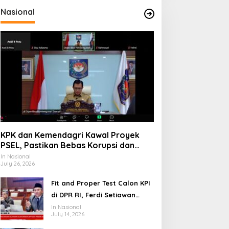
Nasional
KPK dan Kemendagri Kawal Proyek
PSEL, Pastikan Bebas Korupsi dan
Gunakan Teknologi Ramah
In Nasional
July 26, 2026
Lingkungan
Fit and Proper Test Calon KPI
di DPR RI, Ferdi Setiawan
Jelaskan Gagasan
In Nasional
July 14, 2026
Transformasi Menuju