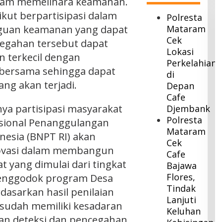
alam memelihara keamanan.
kut berpartisipasi dalam
Polresta
guan keamanan yang dapat
Mataram
Cek
egahan tersebut dapat
Lokasi
n terkecil dengan
Perkelahian
ersama sehingga dapat
di
ng akan terjadi.
Depan
Cafe
nya partisipasi masyarakat
Djembank
Polresta
asional Penanggulangan
Mataram
nesia (BNPT RI) akan
Cek
ovasi dalam membangun
Cafe
 yang dimulai dari tingkat
Bajawa
Flores,
menggodok program Desa
Tindak
dasarkan hasil penilaian
Lanjuti
 sudah memiliki kesadaran
Keluhan
an deteksi dan pencegahan