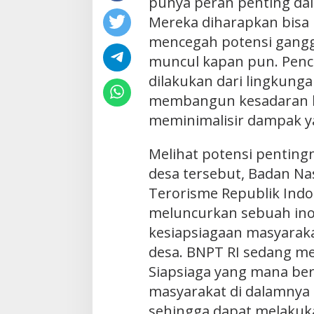
punya peran penting d
Mereka diharapkan bisa i
mencegah potensi gang
muncul kapan pun. Penc
dilakukan dari lingkunga
membangun kesadaran b
meminimalisir dampak ya
Melihat potensi penting
desa tersebut, Badan N
Terorisme Republik Indo
meluncurkan sebuah in
kesiapsiagaan masyarakat
desa. BNPT RI sedang 
Siapsiaga yang mana ber
masyarakat di dalamnya
sehingga dapat melakuk