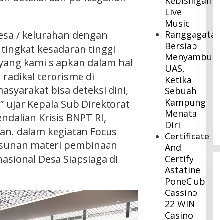
Kebisingan
Live
Music
desa / kelurahan dengan
Ranggagata
Bersiap
tingkat kesadaran tinggi
Menyambut
 yang kami siapkan dalam hal
UAS,
radikal terorisme di
Ketika
asyarakat bisa deteksi dini,
Sebuah
Kampung
,” ujar Kepala Sub Direktorat
Menata
dalian Krisis BNPT RI,
Diri
wan. dalam kegiatan Focus
Certificate
usunan materi pembinaan
And
asional Desa Siapsiaga di
Certify
Astatine
PoneClub
Cassino
22 WIN
Casino