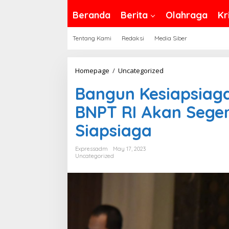
Beranda
Berita
Olahraga
Kr
Tentang Kami
Redaksi
Media Siber
Bangun
Homepage
/
Uncategorized
Kesiapsiagaan
Bangun Kesiapsiaga
dari
Tingkat
BNPT RI Akan Sege
Desa,
Siapsiaga
BNPT
RI
Expressadm
May 17, 2023
Akan
Uncategorized
Segera
Luncurkan
Desa
Siapsiaga