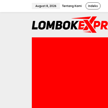
Skip
August 8, 2026
Tentang Kami
Indeks
to
content