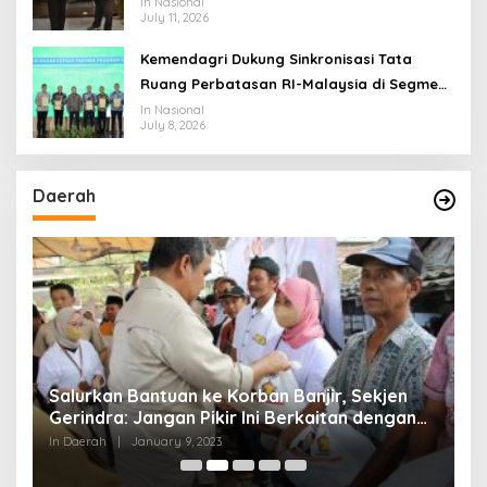
Jangan Terus Jadi “Messi dan Ronaldo”
In Nasional
July 11, 2026
Legislasi
Kemendagri Dukung Sinkronisasi Tata
Ruang Perbatasan RI-Malaysia di Segmen
Sinapad-Sesai
In Nasional
July 8, 2026
Daerah
Salurkan Bantuan ke Korban Banjir, Sekjen
P
Gerindra: Jangan Pikir Ini Berkaitan dengan
N
Agenda Politik
P
In Daerah
|
January 9, 2023
In