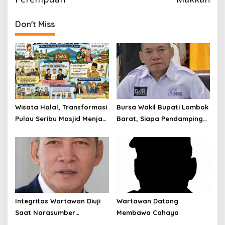
Don't Miss
Wisata Halal, Transformasi
Bursa Wakil Bupati Lombok
Pulau Seribu Masjid Menjadi
Barat, Siapa Pendamping
Destinasi Ramah Muslim
Nurul Adha?
Kelas Dunia
Integritas Wartawan Diuji
Wartawan Datang
Saat Narasumber
Membawa Cahaya
Tersandung OTT KPK