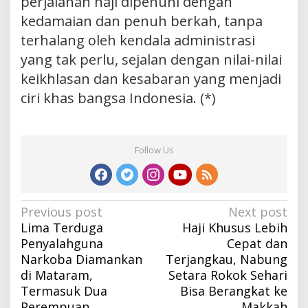
perjalanan haji dipenuhi dengan
kedamaian dan penuh berkah, tanpa
terhalang oleh kendala administrasi
yang tak perlu, sejalan dengan nilai-nilai
keikhlasan dan kesabaran yang menjadi
ciri khas bangsa Indonesia. (*)
Follow Us
Post
Previous post
Next post
Lima Terduga
Haji Khusus Lebih
navigation
Penyalahguna
Cepat dan
Narkoba Diamankan
Terjangkau, Nabung
di Mataram,
Setara Rokok Sehari
Termasuk Dua
Bisa Berangkat ke
Perempuan
Makkah