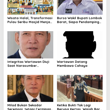
Wisata Halal, Transformasi
Bursa Wakil Bupati Lombok
Pulau Seribu Masjid Menjadi
Barat, Siapa Pendamping
Destinasi Ramah Muslim
Nurul Adha?
Kelas Dunia
Integritas Wartawan Diuji
Wartawan Datang
Saat Narasumber
Membawa Cahaya
Tersandung OTT KPK
Milad Bukan Sekadar
Ketika Bukti Tak Lagi
Seremoni, tetapi Cerminan
Berupa Kertas, Wajah Baru