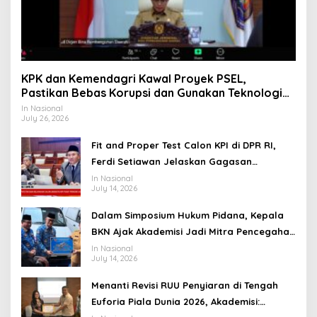
KPK dan Kemendagri Kawal Proyek PSEL,
Pastikan Bebas Korupsi dan Gunakan Teknologi
Ramah Lingkungan
In Nasional
July 26, 2026
Fit and Proper Test Calon KPI di DPR RI,
Ferdi Setiawan Jelaskan Gagasan
Transformasi Menuju Ekosistem Penyiaran
In Nasional
July 14, 2026
yang Adaptif
Dalam Simposium Hukum Pidana, Kepala
BKN Ajak Akademisi Jadi Mitra Pencegahan
Tindak Pidana di Birokrasi
In Nasional
July 14, 2026
Menanti Revisi RUU Penyiaran di Tengah
Euforia Piala Dunia 2026, Akademisi: