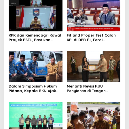
KPK dan Kemendagri Kawal
Fit and Proper Test Calon
Proyek PSEL, Pastikan
KPI di DPR RI, Ferdi
Bebas Korupsi dan
Setiawan Jelaskan
Gunakan Teknologi Ramah
Gagasan Transformasi
Lingkungan
Menuju Ekosistem
Penyiaran yang Adaptif
Dalam Simposium Hukum
Menanti Revisi RUU
Pidana, Kepala BKN Ajak
Penyiaran di Tengah
Akademisi Jadi Mitra
Euforia Piala Dunia 2026,
Pencegahan Tindak Pidana
Akademisi: Jangan Terus
di Birokrasi
Jadi “Messi dan Ronaldo”
Legislasi