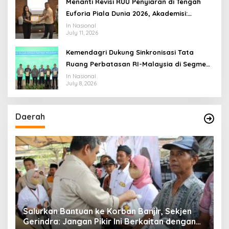
Menanti Revisi RUU Penyiaran di Tengah
Euforia Piala Dunia 2026, Akademisi:
Jangan Terus Jadi “Messi dan Ronaldo”
In Nasional
July 11, 2026
Legislasi
Kemendagri Dukung Sinkronisasi Tata
Ruang Perbatasan RI-Malaysia di Segmen
Sinapad-Sesai
In Nasional
July 8, 2026
Daerah
Salurkan Bantuan ke Korban Banjir, Sekjen
P
Gerindra: Jangan Pikir Ini Berkaitan dengan
N