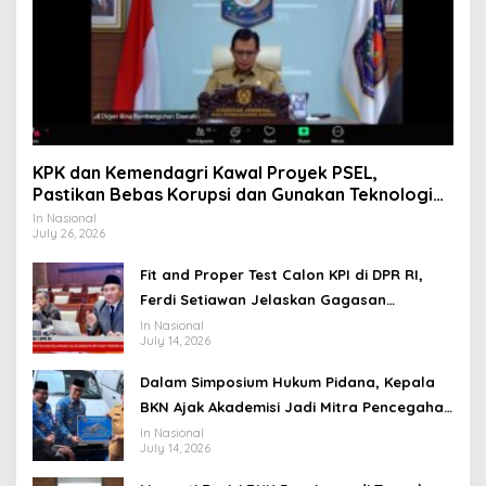
KPK dan Kemendagri Kawal Proyek PSEL,
Pastikan Bebas Korupsi dan Gunakan Teknologi
Ramah Lingkungan
In Nasional
July 26, 2026
Fit and Proper Test Calon KPI di DPR RI,
Ferdi Setiawan Jelaskan Gagasan
Transformasi Menuju Ekosistem Penyiaran
In Nasional
July 14, 2026
yang Adaptif
Dalam Simposium Hukum Pidana, Kepala
BKN Ajak Akademisi Jadi Mitra Pencegahan
Tindak Pidana di Birokrasi
In Nasional
July 14, 2026