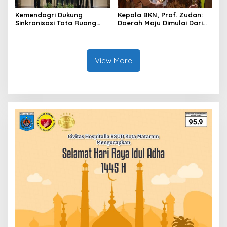
Kemendagri Dukung
Kepala BKN, Prof. Zudan:
Sinkronisasi Tata Ruang
Daerah Maju Dimulai Dari
Perbatasan RI-Malaysia di
ASN Bertalenta
Segmen Sinapad-Sesai
View More