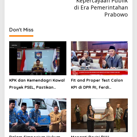
Kepercayaan Publik
di Era Pemerintahan
Prabowo
Don't Miss
KPK dan Kemendagri Kawal
Fit and Proper Test Calon
Proyek PSEL, Pastikan
KPI di DPR RI, Ferdi
Bebas Korupsi dan
Setiawan Jelaskan
Gunakan Teknologi Ramah
Gagasan Transformasi
Lingkungan
Menuju Ekosistem
Penyiaran yang Adaptif