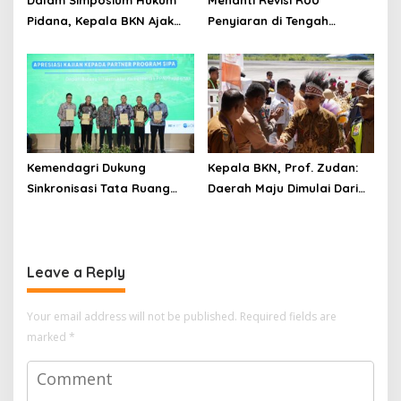
Dalam Simposium Hukum
Menanti Revisi RUU
Pidana, Kepala BKN Ajak
Penyiaran di Tengah
Akademisi Jadi Mitra
Euforia Piala Dunia 2026,
Pencegahan Tindak Pidana
Akademisi: Jangan Terus
di Birokrasi
Jadi “Messi dan Ronaldo”
Legislasi
Kemendagri Dukung
Kepala BKN, Prof. Zudan:
Sinkronisasi Tata Ruang
Daerah Maju Dimulai Dari
Perbatasan RI-Malaysia di
ASN Bertalenta
Segmen Sinapad-Sesai
Leave a Reply
Your email address will not be published.
Required fields are
marked
*