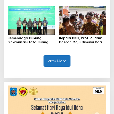
Akademisi Jadi Mitra
Euforia Piala Dunia 2026,
Pencegahan Tindak Pidana
Akademisi: Jangan Terus
di Birokrasi
Jadi “Messi dan Ronaldo”
Legislasi
Kemendagri Dukung
Kepala BKN, Prof. Zudan:
Sinkronisasi Tata Ruang
Daerah Maju Dimulai Dari
Perbatasan RI-Malaysia di
ASN Bertalenta
Segmen Sinapad-Sesai
View More