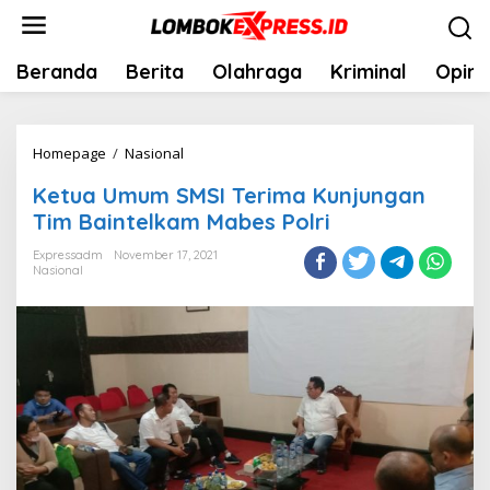
Skip
to
content
Beranda
Berita
Olahraga
Kriminal
Opini
Ketua
Homepage
/
Nasional
Umum
Ketua Umum SMSI Terima Kunjungan
SMSI
Tim Baintelkam Mabes Polri
Terima
Kunjungan
Expressadm
November 17, 2021
Nasional
Tim
Baintelkam
Mabes
Polri