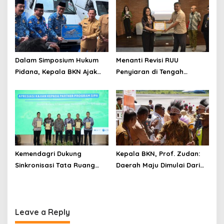
Gunakan Teknologi Ramah
Gagasan Transformasi
Lingkungan
Menuju Ekosistem
Penyiaran yang Adaptif
Dalam Simposium Hukum
Menanti Revisi RUU
Pidana, Kepala BKN Ajak
Penyiaran di Tengah
Akademisi Jadi Mitra
Euforia Piala Dunia 2026,
Pencegahan Tindak Pidana
Akademisi: Jangan Terus
di Birokrasi
Jadi “Messi dan Ronaldo”
Legislasi
Kemendagri Dukung
Kepala BKN, Prof. Zudan:
Sinkronisasi Tata Ruang
Daerah Maju Dimulai Dari
Perbatasan RI-Malaysia di
ASN Bertalenta
Segmen Sinapad-Sesai
Leave a Reply