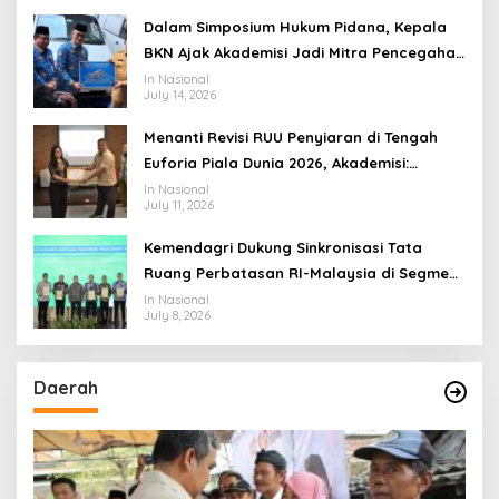
Dalam Simposium Hukum Pidana, Kepala
BKN Ajak Akademisi Jadi Mitra Pencegahan
Tindak Pidana di Birokrasi
In Nasional
July 14, 2026
Menanti Revisi RUU Penyiaran di Tengah
Euforia Piala Dunia 2026, Akademisi:
Jangan Terus Jadi “Messi dan Ronaldo”
In Nasional
July 11, 2026
Legislasi
Kemendagri Dukung Sinkronisasi Tata
Ruang Perbatasan RI-Malaysia di Segmen
Sinapad-Sesai
In Nasional
July 8, 2026
Daerah