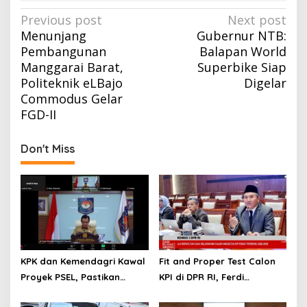
Post
Previous post
Next post
Menunjang
Gubernur NTB:
navigation
Pembangunan
Balapan World
Manggarai Barat,
Superbike Siap
Politeknik eLBajo
Digelar
Commodus Gelar
FGD-II
Don't Miss
KPK dan Kemendagri Kawal
Fit and Proper Test Calon
Proyek PSEL, Pastikan
KPI di DPR RI, Ferdi
Bebas Korupsi dan
Setiawan Jelaskan