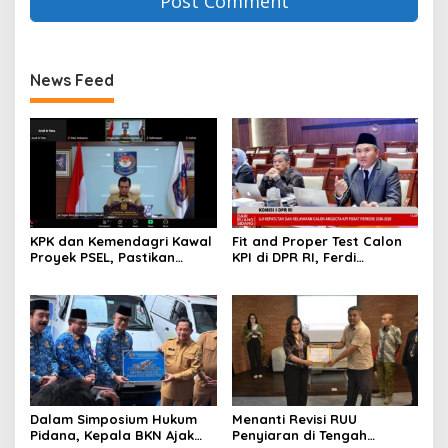
News Feed
KPK dan Kemendagri Kawal
Fit and Proper Test Calon
Proyek PSEL, Pastikan
KPI di DPR RI, Ferdi
Bebas Korupsi dan
Setiawan Jelaskan
Gunakan Teknologi Ramah
Gagasan Transformasi
Lingkungan
Menuju Ekosistem
Penyiaran yang Adaptif
Dalam Simposium Hukum
Menanti Revisi RUU
Pidana, Kepala BKN Ajak
Penyiaran di Tengah