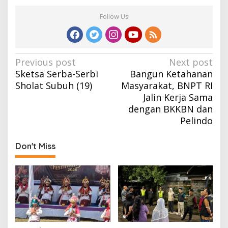
Follow Us
Post
Previous post
Next post
Sketsa Serba-Serbi
Bangun Ketahanan
navigation
Sholat Subuh (19)
Masyarakat, BNPT RI
Jalin Kerja Sama
dengan BKKBN dan
Pelindo
Don't Miss