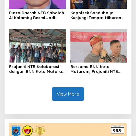
Putra Daerah NTB Sabolah
Kapolsek Sandubaya
Al Kalamby Resmi Jadi
Kunjungi Tempat Hiburan
Komisaris MGPA, Mandalika
Malam dan Imbau Jam
Siap Perkuat Sport Tourism
Malam
Prajaniti NTB Kolaborasi
Bersama BNN Kota
dengan BNN Kota Mataram
Mataram, Prajaniti NTB
Gelar Penyuluhan Bahaya
Ajak Masyarakat Berani
Narkotika di Abiantubuh
Tolak Narkoba
Barat
View More