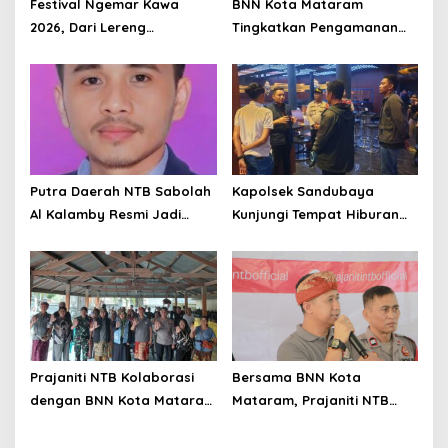
Festival Ngemar Kawa
BNN Kota Mataram
2026, Dari Lereng
Tingkatkan Pengamanan
Batulanteh Kopi Sumbawa
dan Pelayanan Demi
Menatap Pasar Dunia
Dukung Zona Integritas
Putra Daerah NTB Sabolah
Kapolsek Sandubaya
Al Kalamby Resmi Jadi
Kunjungi Tempat Hiburan
Komisaris MGPA, Mandalika
Malam dan Imbau Jam
Siap Perkuat Sport Tourism
Malam
Prajaniti NTB Kolaborasi
Bersama BNN Kota
dengan BNN Kota Mataram
Mataram, Prajaniti NTB
Gelar Penyuluhan Bahaya
Ajak Masyarakat Berani
Narkotika di Abiantubuh
Tolak Narkoba