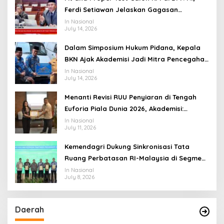
Ferdi Setiawan Jelaskan Gagasan
Transformasi Menuju Ekosistem Penyiaran
In Nasional
July 14, 2026
yang Adaptif
Dalam Simposium Hukum Pidana, Kepala
BKN Ajak Akademisi Jadi Mitra Pencegahan
Tindak Pidana di Birokrasi
In Nasional
July 14, 2026
Menanti Revisi RUU Penyiaran di Tengah
Euforia Piala Dunia 2026, Akademisi:
Jangan Terus Jadi “Messi dan Ronaldo”
In Nasional
July 11, 2026
Legislasi
Kemendagri Dukung Sinkronisasi Tata
Ruang Perbatasan RI-Malaysia di Segmen
Sinapad-Sesai
In Nasional
July 8, 2026
Daerah