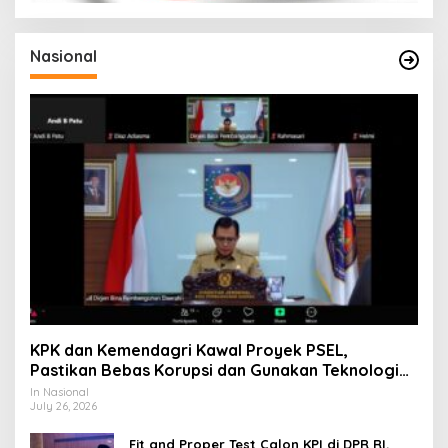
Nasional
KPK dan Kemendagri Kawal Proyek PSEL,
Pastikan Bebas Korupsi dan Gunakan Teknologi
Ramah Lingkungan
In Nasional
July 26, 2026
Fit and Proper Test Calon KPI di DPR RI,