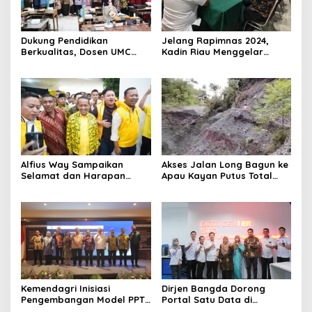
Dukung Pendidikan
Jelang Rapimnas 2024,
Berkualitas, Dosen UMC
Kadin Riau Menggelar
Gelar Pengabdian
Rapat Pengurus Harian
Masyarakat di SMP
Muhammadiyah Lemah
Abang Cirebon
Alfius Way Sampaikan
Akses Jalan Long Bagun ke
Selamat dan Harapan
Apau Kayan Putus Total
untuk Kepemimpinan Bahlil
Akibat Longsor
Lahadalia di Partai Golkar
Kemendagri Inisiasi
Dirjen Bangda Dorong
Pengembangan Model PPT-
Portal Satu Data di
Kespro untuk Percepat
Kabupaten Rokan Hilir