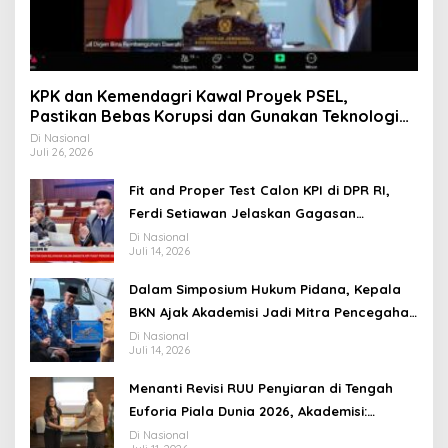
KPK dan Kemendagri Kawal Proyek PSEL,
Pastikan Bebas Korupsi dan Gunakan Teknologi
Ramah Lingkungan
Di Nasional
Juli 26, 2026
Fit and Proper Test Calon KPI di DPR RI,
Ferdi Setiawan Jelaskan Gagasan
Transformasi Menuju Ekosistem Penyiaran
Di Nasional
Juli 14, 2026
yang Adaptif
Dalam Simposium Hukum Pidana, Kepala
BKN Ajak Akademisi Jadi Mitra Pencegahan
Tindak Pidana di Birokrasi
Di Nasional
Juli 14, 2026
Menanti Revisi RUU Penyiaran di Tengah
Euforia Piala Dunia 2026, Akademisi:
Jangan Terus Jadi “Messi dan Ronaldo”
Di Nasional