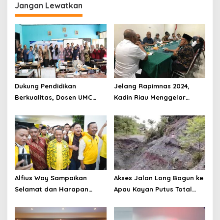
Jangan Lewatkan
Dukung Pendidikan
Jelang Rapimnas 2024,
Berkualitas, Dosen UMC
Kadin Riau Menggelar
Gelar Pengabdian
Rapat Pengurus Harian
Masyarakat di SMP
Muhammadiyah Lemah
Abang Cirebon
Alfius Way Sampaikan
Akses Jalan Long Bagun ke
Selamat dan Harapan
Apau Kayan Putus Total
untuk Kepemimpinan Bahlil
Akibat Longsor
Lahadalia di Partai Golkar