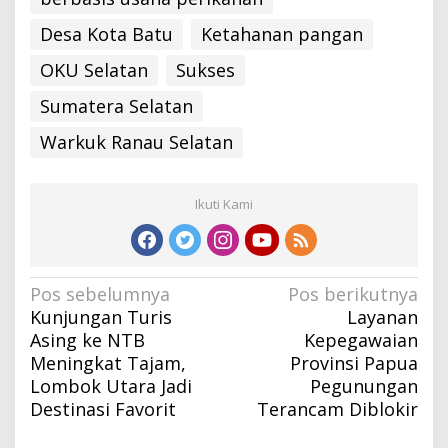
Desa Kota Batu
Ketahanan pangan
OKU Selatan
Sukses
Sumatera Selatan
Warkuk Ranau Selatan
Ikuti Kami
Navigasi
Pos sebelumnya
Pos berikutnya
Kunjungan Turis
Layanan
pos
Asing ke NTB
Kepegawaian
Meningkat Tajam,
Provinsi Papua
Lombok Utara Jadi
Pegunungan
Destinasi Favorit
Terancam Diblokir