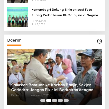
Juli 11, 2026
Legislasi
Kemendagri Dukung Sinkronisasi Tata
Ruang Perbatasan RI-Malaysia di Segmen
Sinapad-Sesai
Di Nasional
Juli 8, 2026
Daerah
Salurkan Bantuan ke Korban Banjir, Sekjen
P
Gerindra: Jangan Pikir Ini Berkaitan dengan
N
Agenda Politik
P
Di Daerah
|
Januari 9, 2023
Di