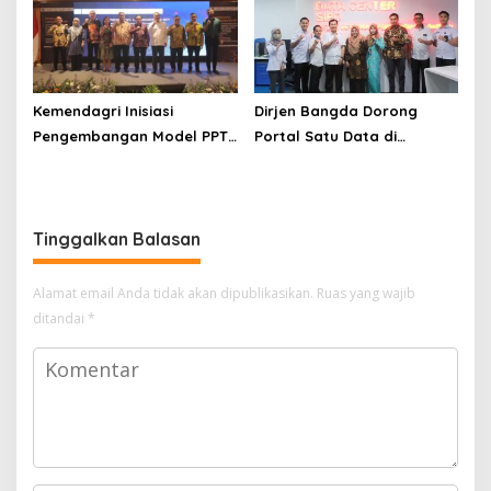
Kemendagri Inisiasi
Dirjen Bangda Dorong
Pengembangan Model PPT-
Portal Satu Data di
Kespro untuk Percepat
Kabupaten Rokan Hilir
Penurunan Angka Kematian
Ibu
Tinggalkan Balasan
Alamat email Anda tidak akan dipublikasikan.
Ruas yang wajib
ditandai
*