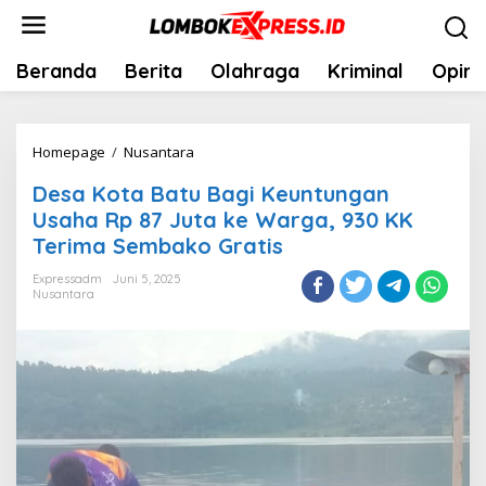
Lewati
ke
konten
Beranda
Berita
Olahraga
Kriminal
Opini
Desa
Homepage
/
Nusantara
Kota
Desa Kota Batu Bagi Keuntungan
Batu
Usaha Rp 87 Juta ke Warga, 930 KK
Bagi
Terima Sembako Gratis
Keuntungan
Usaha
Expressadm
Juni 5, 2025
Nusantara
Rp
87
Juta
ke
Warga,
930
KK
Terima