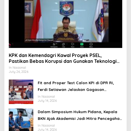
KPK dan Kemendagri Kawal Proyek PSEL,
Pastikan Bebas Korupsi dan Gunakan Teknologi
Ramah Lingkungan
In Nasional
July 26, 2026
Fit and Proper Test Calon KPI di DPR RI,
Ferdi Setiawan Jelaskan Gagasan
Transformasi Menuju Ekosistem Penyiaran
In Nasional
July 14, 2026
yang Adaptif
Dalam Simposium Hukum Pidana, Kepala
BKN Ajak Akademisi Jadi Mitra Pencegahan
Tindak Pidana di Birokrasi
In Nasional
July 14, 2026