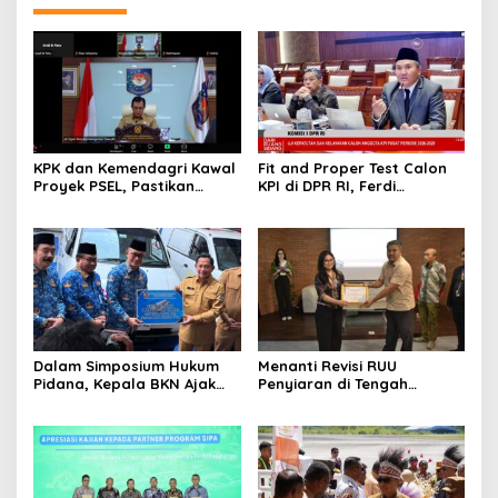
KPK dan Kemendagri Kawal
Fit and Proper Test Calon
Proyek PSEL, Pastikan
KPI di DPR RI, Ferdi
Bebas Korupsi dan
Setiawan Jelaskan
Gunakan Teknologi Ramah
Gagasan Transformasi
Lingkungan
Menuju Ekosistem
Penyiaran yang Adaptif
Dalam Simposium Hukum
Menanti Revisi RUU
Pidana, Kepala BKN Ajak
Penyiaran di Tengah
Akademisi Jadi Mitra
Euforia Piala Dunia 2026,
Pencegahan Tindak Pidana
Akademisi: Jangan Terus
di Birokrasi
Jadi “Messi dan Ronaldo”
Legislasi