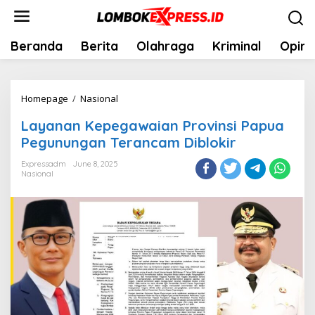
Skip
to
content
Beranda
Berita
Olahraga
Kriminal
Opini
Layanan
Homepage
/
Nasional
Kepegawaian
Layanan Kepegawaian Provinsi Papua
Provinsi
Pegunungan Terancam Diblokir
Papua
Pegunungan
Expressadm
June 8, 2025
Nasional
Terancam
Diblokir