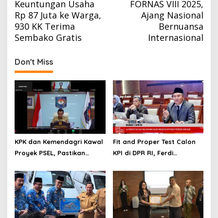
Keuntungan Usaha
FORNAS VIII 2025,
Rp 87 Juta ke Warga,
Ajang Nasional
930 KK Terima
Bernuansa
Sembako Gratis
Internasional
Don't Miss
KPK dan Kemendagri Kawal
Fit and Proper Test Calon
Proyek PSEL, Pastikan
KPI di DPR RI, Ferdi
Bebas Korupsi dan
Setiawan Jelaskan
Gunakan Teknologi Ramah
Gagasan Transformasi
Lingkungan
Menuju Ekosistem
Penyiaran yang Adaptif