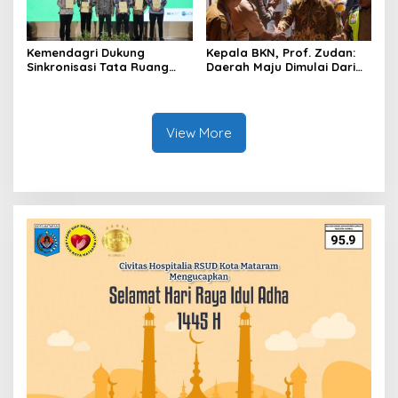
Kemendagri Dukung
Kepala BKN, Prof. Zudan:
Sinkronisasi Tata Ruang
Daerah Maju Dimulai Dari
Perbatasan RI-Malaysia di
ASN Bertalenta
Segmen Sinapad-Sesai
View More