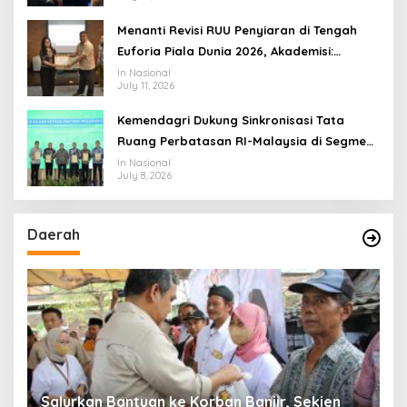
Menanti Revisi RUU Penyiaran di Tengah
Euforia Piala Dunia 2026, Akademisi:
Jangan Terus Jadi “Messi dan Ronaldo”
In Nasional
July 11, 2026
Legislasi
Kemendagri Dukung Sinkronisasi Tata
Ruang Perbatasan RI-Malaysia di Segmen
Sinapad-Sesai
In Nasional
July 8, 2026
Daerah
Salurkan Bantuan ke Korban Banjir, Sekjen
P