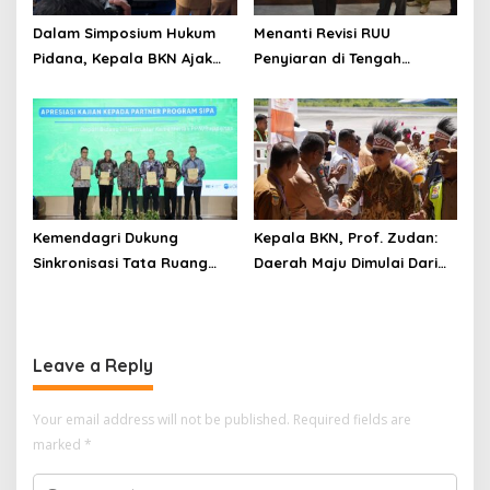
Dalam Simposium Hukum
Menanti Revisi RUU
Pidana, Kepala BKN Ajak
Penyiaran di Tengah
Akademisi Jadi Mitra
Euforia Piala Dunia 2026,
Pencegahan Tindak Pidana
Akademisi: Jangan Terus
di Birokrasi
Jadi “Messi dan Ronaldo”
Legislasi
Kemendagri Dukung
Kepala BKN, Prof. Zudan:
Sinkronisasi Tata Ruang
Daerah Maju Dimulai Dari
Perbatasan RI-Malaysia di
ASN Bertalenta
Segmen Sinapad-Sesai
Leave a Reply
Your email address will not be published.
Required fields are
marked
*