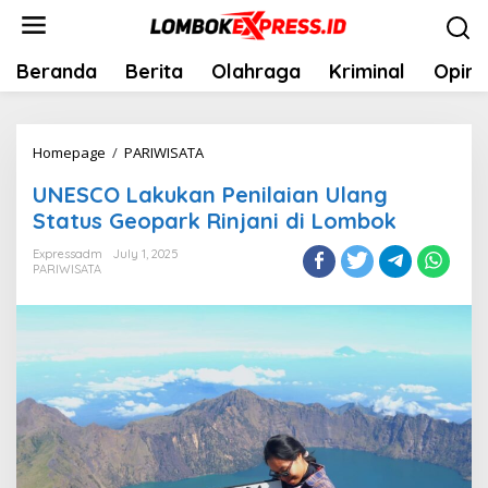
Skip
to
content
Beranda
Berita
Olahraga
Kriminal
Opini
UNESCO
Homepage
/
PARIWISATA
Lakukan
UNESCO Lakukan Penilaian Ulang
Penilaian
Status Geopark Rinjani di Lombok
Ulang
Status
Expressadm
July 1, 2025
PARIWISATA
Geopark
Rinjani
di
Lombok