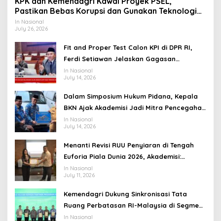
KPK dan Kemendagri Kawal Proyek PSEL,
Pastikan Bebas Korupsi dan Gunakan Teknologi
Ramah Lingkungan
In Nasional
July 26, 2026
Fit and Proper Test Calon KPI di DPR RI,
Ferdi Setiawan Jelaskan Gagasan
Transformasi Menuju Ekosistem Penyiaran
In Nasional
July 14, 2026
yang Adaptif
Dalam Simposium Hukum Pidana, Kepala
BKN Ajak Akademisi Jadi Mitra Pencegahan
Tindak Pidana di Birokrasi
In Nasional
July 14, 2026
Menanti Revisi RUU Penyiaran di Tengah
Euforia Piala Dunia 2026, Akademisi:
Jangan Terus Jadi “Messi dan Ronaldo”
In Nasional
July 11, 2026
Legislasi
Kemendagri Dukung Sinkronisasi Tata
Ruang Perbatasan RI-Malaysia di Segmen
Sinapad-Sesai
In Nasional