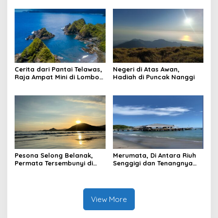
Award-Winning Chef Silvano
Strengthens NTB’s Image
Amolini at Aura Restaurant,
as a Global Sport Tourism
15th to 31st July 2026.
Destination
Cerita dari Pantai Telawas,
Negeri di Atas Awan,
Raja Ampat Mini di Lombok
Hadiah di Puncak Nanggi
Tengah
Pesona Selong Belanak,
Merumata, Di Antara Riuh
Permata Tersembunyi di
Senggigi dan Tenangnya
Lombok Tengah
Laut Lombok
View More