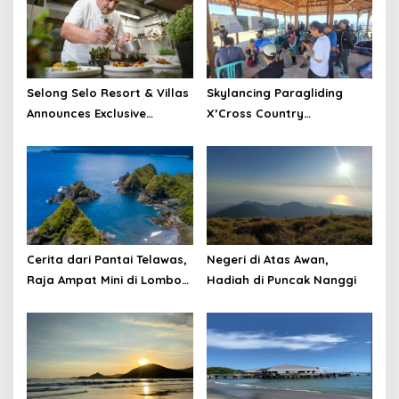
Selong Selo Resort & Villas
Skylancing Paragliding
Announces Exclusive
X’Cross Country
Culinary Collaboration with
Championship 2025
Award-Winning Chef Silvano
Strengthens NTB’s Image
Amolini at Aura Restaurant,
as a Global Sport Tourism
15th to 31st July 2026.
Destination
Cerita dari Pantai Telawas,
Negeri di Atas Awan,
Raja Ampat Mini di Lombok
Hadiah di Puncak Nanggi
Tengah