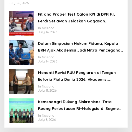
July 26, 2026
Fit and Proper Test Calon KPI di DPR RI,
Ferdi Setiawan Jelaskan Gagasan
Transformasi Menuju Ekosistem Penyiaran
In Nasional
July 14, 2026
yang Adaptif
Dalam Simposium Hukum Pidana, Kepala
BKN Ajak Akademisi Jadi Mitra Pencegahan
Tindak Pidana di Birokrasi
In Nasional
July 14, 2026
Menanti Revisi RUU Penyiaran di Tengah
Euforia Piala Dunia 2026, Akademisi:
Jangan Terus Jadi “Messi dan Ronaldo”
In Nasional
July 11, 2026
Legislasi
Kemendagri Dukung Sinkronisasi Tata
Ruang Perbatasan RI-Malaysia di Segmen
Sinapad-Sesai
In Nasional
July 8, 2026