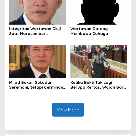
Integritas Wartawan Diuji
Wartawan Datang
Saat Narasumber
Membawa Cahaya
Tersandung OTT KPK
Milad Bukan Sekadar
Ketika Bukti Tak Lagi
Seremoni, tetapi Cerminan
Berupa Kertas, Wajah Baru
Kesiapan Organisasi
KUHAP di Era Digital
View More