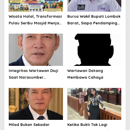
Wisata Halal, Transformasi
Bursa Wakil Bupati Lombok
Pulau Seribu Masjid Menjadi
Barat, Siapa Pendamping
Destinasi Ramah Muslim
Nurul Adha?
Kelas Dunia
Integritas Wartawan Diuji
Wartawan Datang
Saat Narasumber
Membawa Cahaya
Tersandung OTT KPK
Milad Bukan Sekadar
Ketika Bukti Tak Lagi