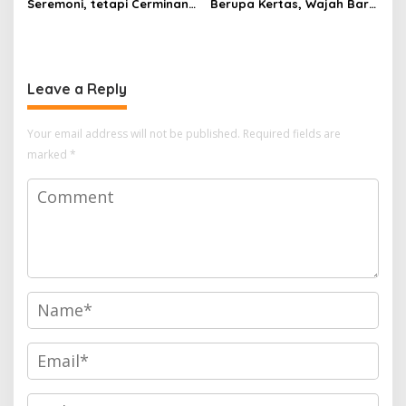
Seremoni, tetapi Cerminan
Berupa Kertas, Wajah Baru
Kesiapan Organisasi
KUHAP di Era Digital
Leave a Reply
Your email address will not be published.
Required fields are
marked
*