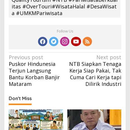
itas #OverTouri#WisataHalal #DesaWisat
a #UMKMPariwisata
Follow Us
Post
Previous post
Next post
Puskor Hindunesia
NTB Siapkan Tenaga
navigation
Terjun Langsung
Kerja Siap Pakai, Tak
Bantu Korban Banjir
Cuma Cari Kerja tapi
Mataram
Dilirik Industri
Don't Miss