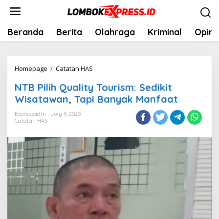
Skip
to
content
Beranda
Berita
Olahraga
Kriminal
Opini
NTB
Homepage
/
Catatan HAS
Pilih
NTB Pilih Quality Tourism: Sedikit
Quality
Wisatawan, Tapi Banyak Manfaat
Tourism:
Sedikit
Expressadm
July 9, 2025
Catatan HAS
Wisatawan,
Tapi
Banyak
Manfaat