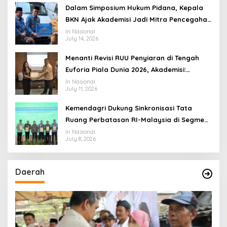
Dalam Simposium Hukum Pidana, Kepala
BKN Ajak Akademisi Jadi Mitra Pencegahan
Tindak Pidana di Birokrasi
In Nasional
July 14, 2026
Menanti Revisi RUU Penyiaran di Tengah
Euforia Piala Dunia 2026, Akademisi:
Jangan Terus Jadi “Messi dan Ronaldo”
In Nasional
July 11, 2026
Legislasi
Kemendagri Dukung Sinkronisasi Tata
Ruang Perbatasan RI-Malaysia di Segmen
Sinapad-Sesai
In Nasional
July 8, 2026
Daerah