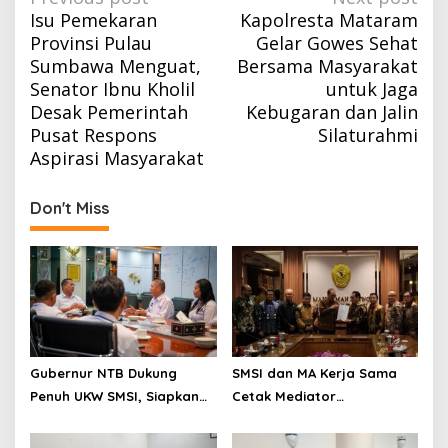
Isu Pemekaran
Kapolresta Mataram
navigation
Provinsi Pulau
Gelar Gowes Sehat
Sumbawa Menguat,
Bersama Masyarakat
Senator Ibnu Kholil
untuk Jaga
Desak Pemerintah
Kebugaran dan Jalin
Pusat Respons
Silaturahmi
Aspirasi Masyarakat
Don't Miss
Gubernur NTB Dukung
SMSI dan MA Kerja Sama
Penuh UKW SMSI, Siapkan
Cetak Mediator
Fasilitas dan Dorong
Bersertifikat
Lahirnya Wartawan