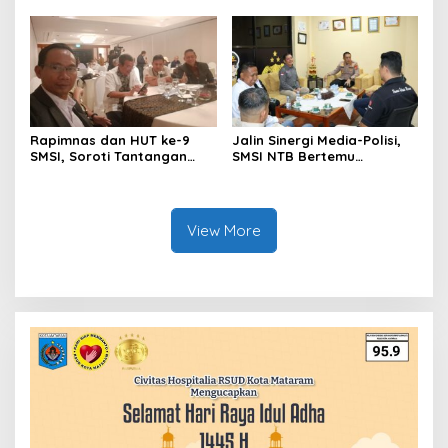
SMSI dan Solopos
SMSI DIY
Institute
Rapimnas dan HUT ke-9
Jalin Sinergi Media-Polisi,
SMSI, Soroti Tantangan
SMSI NTB Bertemu
Media Siber hingga Kirim
Kapolresta Mataram
Surat Terbuka ke Presiden
Prabowo Terkait Perjanjian
RI-AS dan Kedaulatan
View More
Digital