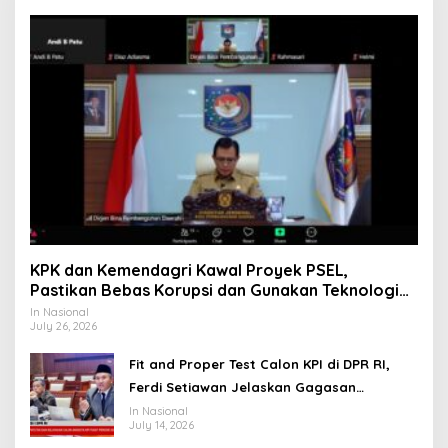
KPK dan Kemendagri Kawal Proyek PSEL,
Pastikan Bebas Korupsi dan Gunakan Teknologi
Ramah Lingkungan
In Nasional
July 26, 2026
Fit and Proper Test Calon KPI di DPR RI,
Ferdi Setiawan Jelaskan Gagasan
Transformasi Menuju Ekosistem Penyiaran
In Nasional
July 14, 2026
yang Adaptif