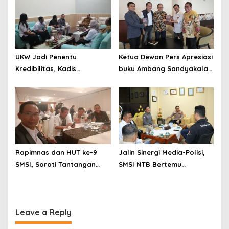
Kompeten
UKW Jadi Penentu
Ketua Dewan Pers Apresiasi
Kredibilitas, Kadis
buku Ambang Sandyakala
Kominfotik NTB Apresiasi
Jurnalisme Karya Ketua
SMSI dan Solopos
SMSI DIY
Institute
Rapimnas dan HUT ke-9
Jalin Sinergi Media-Polisi,
SMSI, Soroti Tantangan
SMSI NTB Bertemu
Media Siber hingga Kirim
Kapolresta Mataram
Surat Terbuka ke Presiden
Prabowo Terkait Perjanjian
RI-AS dan Kedaulatan
Leave a Reply
Digital