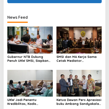
News Feed
Gubernur NTB Dukung
SMSI dan MA Kerja Sama
Penuh UKW SMSI, Siapkan
Cetak Mediator
Fasilitas dan Dorong
Bersertifikat
Lahirnya Wartawan
Kompeten
UKW Jadi Penentu
Ketua Dewan Pers Apresiasi
Kredibilitas, Kadis
buku Ambang Sandyakala
Kominfotik NTB Apresiasi
Jurnalisme Karya Ketua