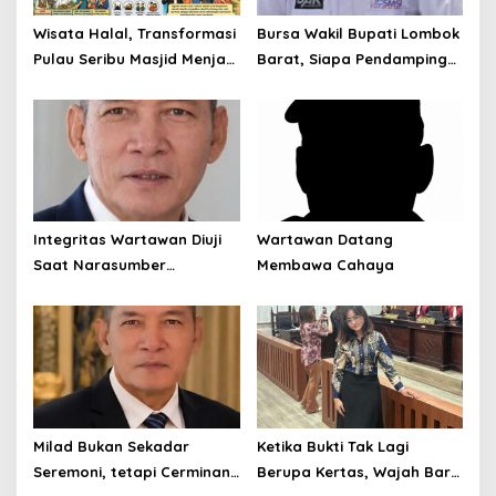
Wisata Halal, Transformasi
Bursa Wakil Bupati Lombok
Pulau Seribu Masjid Menjadi
Barat, Siapa Pendamping
Destinasi Ramah Muslim
Nurul Adha?
Kelas Dunia
Integritas Wartawan Diuji
Wartawan Datang
Saat Narasumber
Membawa Cahaya
Tersandung OTT KPK
Milad Bukan Sekadar
Ketika Bukti Tak Lagi
Seremoni, tetapi Cerminan
Berupa Kertas, Wajah Baru