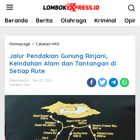
Lewati
ke
konten
Beranda
Berita
Olahraga
Kriminal
Opini
Jalur
Homepage
/
Catatan HAS
Pendakian
Jalur Pendakian Gunung Rinjani,
Gunung
Keindahan Alam dan Tantangan di
Rinjani,
Setiap Rute
Keindahan
Alam
Expressadm
Mei 22, 2026
Catatan HAS
dan
Tantangan
di
Setiap
Rute