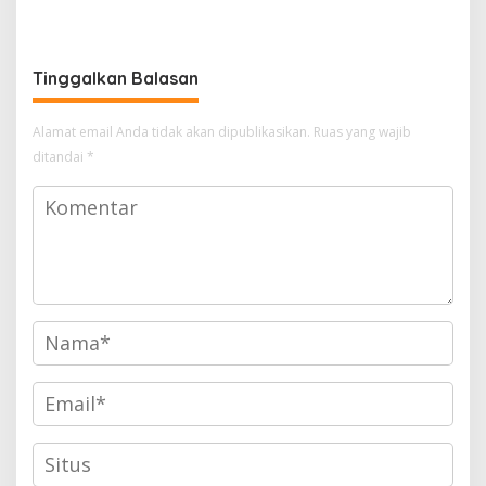
Kesiapan Organisasi
KUHAP di Era Digital
Tinggalkan Balasan
Alamat email Anda tidak akan dipublikasikan.
Ruas yang wajib
ditandai
*