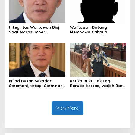
Integritas Wartawan Diuji
Wartawan Datang
Saat Narasumber
Membawa Cahaya
Tersandung OTT KPK
Milad Bukan Sekadar
Ketika Bukti Tak Lagi
Seremoni, tetapi Cerminan
Berupa Kertas, Wajah Baru
Kesiapan Organisasi
KUHAP di Era Digital
View More