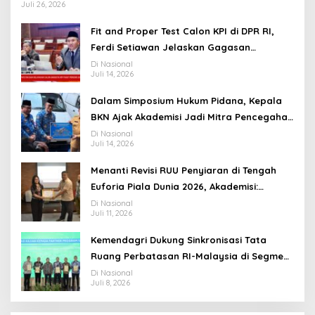
Juli 26, 2026
Fit and Proper Test Calon KPI di DPR RI,
Ferdi Setiawan Jelaskan Gagasan
Transformasi Menuju Ekosistem Penyiaran
Di Nasional
Juli 14, 2026
yang Adaptif
Dalam Simposium Hukum Pidana, Kepala
BKN Ajak Akademisi Jadi Mitra Pencegahan
Tindak Pidana di Birokrasi
Di Nasional
Juli 14, 2026
Menanti Revisi RUU Penyiaran di Tengah
Euforia Piala Dunia 2026, Akademisi:
Jangan Terus Jadi “Messi dan Ronaldo”
Di Nasional
Juli 11, 2026
Legislasi
Kemendagri Dukung Sinkronisasi Tata
Ruang Perbatasan RI-Malaysia di Segmen
Sinapad-Sesai
Di Nasional
Juli 8, 2026