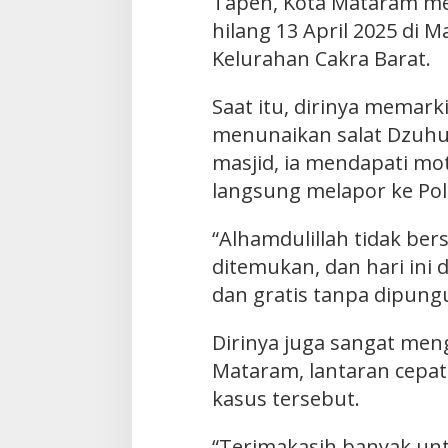
Tapen, Kota Mataram 
hilang 13 April 2025 di M
Kelurahan Cakra Barat.
Saat itu, dirinya memar
menunaikan salat Dzuhur
masjid, ia mendapati mot
langsung melapor ke Po
“Alhamdulillah tidak ber
ditemukan, dan hari ini 
dan gratis tanpa dipung
Dirinya juga sangat meng
Mataram, lantaran cepa
kasus tersebut.
“Terimakasih banyak unt