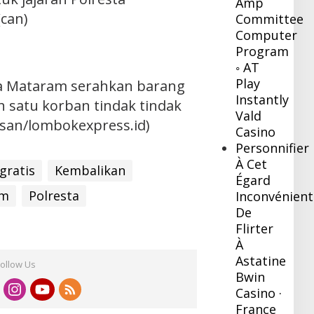
Amp
can)
Committee
Computer
Program
◦ AT
Play
a Mataram serahkan barang
Instantly
ah satu korban tindak tindak
Vald
usan/lombokexpress.id)
Casino
Personnifier
À Cet
gratis
Kembalikan
Égard
am
Polresta
Inconvénient
De
Flirter
À
Astatine
Follow Us
Bwin
Casino ·
France