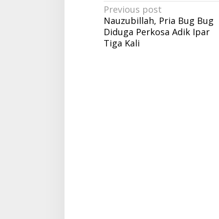
Post
Previous post
Nauzubillah, Pria Bug Bug
navigation
Diduga Perkosa Adik Ipar
Tiga Kali