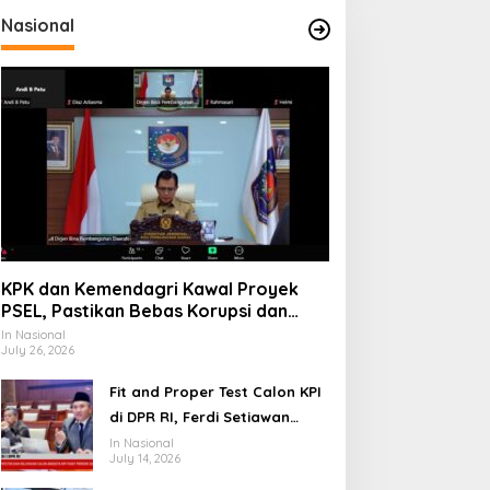
Nasional
KPK dan Kemendagri Kawal Proyek
PSEL, Pastikan Bebas Korupsi dan
Gunakan Teknologi Ramah
In Nasional
July 26, 2026
Lingkungan
Fit and Proper Test Calon KPI
di DPR RI, Ferdi Setiawan
Jelaskan Gagasan
In Nasional
July 14, 2026
Transformasi Menuju