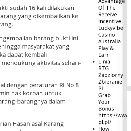
Advantage
ti sudah 16 kali dilakukan
Of The
Receive
 barang yang dikembalikan ke
Incentive
rang.
Luckyvibe
Casino ·
embalian barang bukti ini
Australia
Sehingga masyarakat yang
Play &
ka dapat kembali
Earn
Linia
endukung aktivitas sehari-
RTG
Zadziorny
Zbieranie
uai dengan peraturan RI No 8
PL
min hak korban untuk
Grab
arang-barangnya dalam
Your
Bonus
https://www.
pl.pl/
rian Hasan asal Karang
How