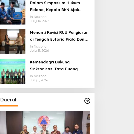
Ekosistem Penyiaran yang
Dalam Simposium Hukum
Adaptif
Pidana, Kepala BKN Ajak
Akademisi Jadi Mitra
In Nasional
July 14, 2026
Pencegahan Tindak Pidana di
Birokrasi
Menanti Revisi RUU Penyiaran
di Tengah Euforia Piala Dunia
2026, Akademisi: Jangan
In Nasional
July 11, 2026
Terus Jadi “Messi dan
Ronaldo” Legislasi
Kemendagri Dukung
Sinkronisasi Tata Ruang
Perbatasan RI-Malaysia di
In Nasional
July 8, 2026
Segmen Sinapad-Sesai
Daerah
pelicankasyno-