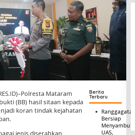
Berita
S.ID)–Polresta Mataram
Terbaru
kti (BB) hasil sitaan kepada
njadi koran tindak kejahatan
Ranggagata
pan.
Bersiap
Menyambut
UAS,
agai jenis diserahkan