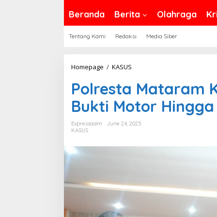
Beranda
Berita
Olahraga
Kr
Tentang Kami
Redaksi
Media Siber
Polresta
Homepage
/
KASUS
Mataram
Polresta Mataram 
Kembalikan
55
Bukti Motor Hingga
Barang
Bukti
Expressadm
June 24, 2025
KASUS
Motor
Hingga
TV
Sitaan