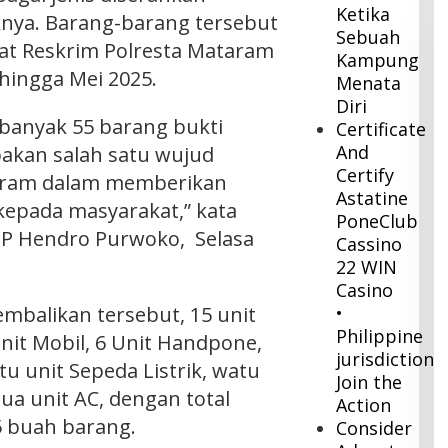
Ketika
knya. Barang-barang tersebut
Sebuah
Sat Reskrim Polresta Mataram
Kampung
 hingga Mei 2025.
Menata
Diri
ebanyak 55 barang bukti
Certificate
And
pakan salah satu wujud
Certify
aram dalam memberikan
Astatine
kepada masyarakat,” kata
PoneClub
P Hendro Purwoko, Selasa
Cassino
22 WIN
Casino
mbalikan tersebut, 15 unit
•
Philippine
unit Mobil, 6 Unit Handpone,
jurisdiction
tu unit Sepeda Listrik, watu
Join the
ua unit AC, dengan total
Action
 buah barang.
Consider