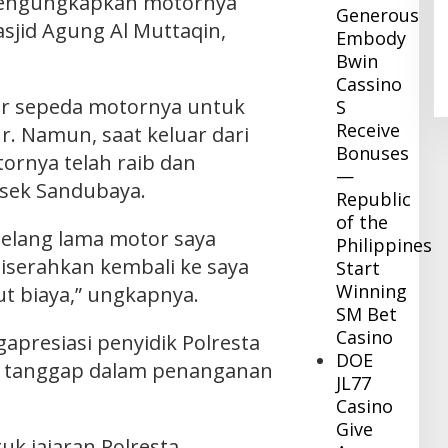
mengungkapkan motornya
Generous
Pj Bupati Inhil Sambangi BNPB,
asjid Agung Al Muttaqin,
Embody
Konsultasi Dana Hibah Rehabilitasi
dan Konstruksi Pascabencana
Bwin
In Daerah
|
December 8, 2023
Cassino
kir sepeda motornya untuk
S
Receive
. Namun, saat keluar dari
Bonuses
ornya telah raib dan
—
lsek Sandubaya.
Republic
of the
selang lama motor saya
Philippines
diserahkan kembali ke saya
Start
Winning
ut biaya,” ungkapnya.
SM Bet
Casino
apresiasi penyidik Polresta
DOE
t tanggap dalam penanganan
JL77
Casino
Give
uk jajaran Polresta